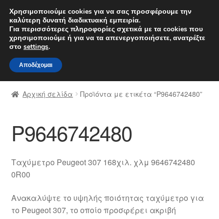
ΑΠΟΣΤΟΛΗ από 7 EUR
Χρησιμοποιούμε cookies για να σας προσφέρουμε την
καλύτερη δυνατή διαδικτυακή εμπειρία.
Δευτέρα-Παρ. 9 π.μ. - 4 μ.μ.
800 848 1565
Για περισσότερες πληροφορίες σχετικά με τα cookies που
χρησιμοποιούμε ή για να τα απενεργοποιήσετε, ανατρέξτε
Απευθείας
Μετάβαση
στο
settings
.
Μενού
μετάβαση
σε
Αποδέχομαι
στην
περιεχόμενο
Αρχική
πλοήγηση
Αρχική σελίδα
Προϊόντα με ετικέτα “P9646742480”
Διαδικασία Παραπόνων
P9646742480
Επικοινωνία
Καροτσάκι
Ταχύμετρο Peugeot 307 168χιλ. χλμ 9646742480
0R00
Μεταφορά
Ανακαλύψτε το υψηλής ποιότητας ταχύμετρο για
Ο λογαριασμός μου
το Peugeot 307, το οποίο προσφέρει ακριβή