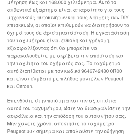
μέτρηση έως και 168.000 χιλιόμετρα. Αυτό το
Ολοκλήρωση αγοράς
αυθεντικό εξάρτημα είναι απαραίτητο για τους
μηχανικούς αυτοκινήτων και τους λάτρεις των DIY
Οροι και Προϋποθέσεις
επισκευών, οι οποίοι επιθυμούν να διατηρήσουν το
όχημά τους σε άριστη κατάσταση. Η εγκατάσταση
Παγκόσμια αποστολή
του ταχυμέτρου είναι εύκολη και γρήγορη,
εξασφαλίζοντας ότι θα μπορείτε να
παρακολουθείτε με ακρίβεια την απόσταση και
Παράπονα
την ταχύτητα του οχήματός σας. Το ταχύμετρο
αυτό διατίθεται με τον κωδικό 9646742480 0R00
πληρωμές
και είναι συμβατό με πλήθος μοντέλων Peugeot
και Citroën.
Πολιτική Απορρήτου
Επενδύστε στην ποιότητα και την αξιοπιστία
Σχετικά με εμάς
αυτού του ταχυμέτρου, ώστε να διασφαλίσετε την
ασφάλεια και την απόδοση του αυτοκινήτου σας.
Μην χάνετε χρόνο, αποκτήστε το ταχύμετρο
Peugeot 307 σήμερα και απολαύστε την οδήγηση