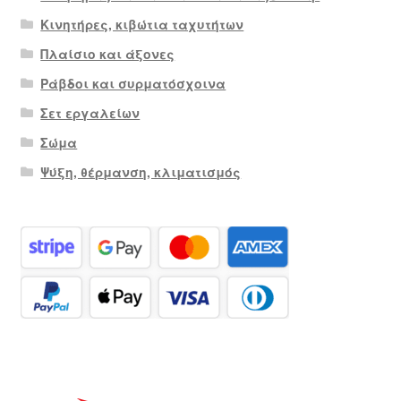
Κινητήρες, κιβώτια ταχυτήτων
Πλαίσιο και άξονες
Ράβδοι και συρματόσχοινα
Σετ εργαλείων
Σώμα
Ψύξη, θέρμανση, κλιματισμός