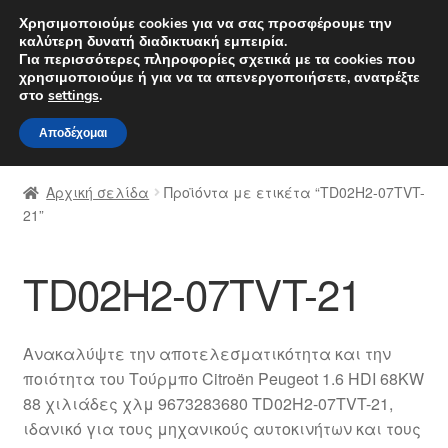
ΑΠΟΣΤΟΛΗ από 7 EUR
Χρησιμοποιούμε cookies για να σας προσφέρουμε την
καλύτερη δυνατή διαδικτυακή εμπειρία.
Δευτέρα-Παρ. 9 π.μ. - 4 μ.μ.
800 848 1565
Για περισσότερες πληροφορίες σχετικά με τα cookies που
χρησιμοποιούμε ή για να τα απενεργοποιήσετε, ανατρέξτε
Απευθείας
Μετάβαση
στο
settings
.
Μενού
μετάβαση
σε
Αποδέχομαι
στην
περιεχόμενο
Αρχική
πλοήγηση
Αρχική σελίδα
Προϊόντα με ετικέτα “TD02H2-07TVT-
Διαδικασία Παραπόνων
21”
Επικοινωνία
TD02H2-07TVT-21
Καροτσάκι
Ανακαλύψτε την αποτελεσματικότητα και την
Μεταφορά
ποιότητα του Τούρμπο Citroën Peugeot 1.6 HDI 68KW
88 χιλιάδες χλμ 9673283680 TD02H2-07TVT-21,
Ο λογαριασμός μου
ιδανικό για τους μηχανικούς αυτοκινήτων και τους