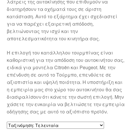
λάτρεις της αυτοκίνησης που επιθυμούν να
Ολοκλήρωση αγοράς
διατηρήσουν τα οχήματά τους σε άριστη
κατάσταση. Αυτό το εξάρτημα έχει σχεδιαστεί
Οροι και Προϋποθέσεις
για να παρέχει εξαιρετική απόδοση,
βελτιώνοντας την ισχύ και την
αποτελεσματικότητα του κινητήρα σας.
Παγκόσμια αποστολή
Η επιλογή του κατάλληλου τουρμπίνας είναι
Παράπονα
καθοριστική για την απόδοση του αυτοκινήτου σας,
ειδικά για μοντέλα Citroën και Peugeot. Με την
πληρωμές
επένδυση σε αυτό το Τούρμπο, επενδύετε σε
αξιοπιστία και υψηλή ποιότητα. Η υποστήριξη και
Πολιτική Απορρήτου
η εμπειρία μας στο χώρο του αυτοκινήτου θα σας
διασφαλίσουν ότι κάνετε την σωστή επιλογή. Μην
Σχετικά με εμάς
χάσετε την ευκαιρία να βελτιώσετε την εμπειρία
οδήγησης σας με αυτό το αξιόπιστο προϊόν.