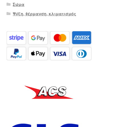
Σώμα
Ψύξη, θέρμανση, κλιματισμός