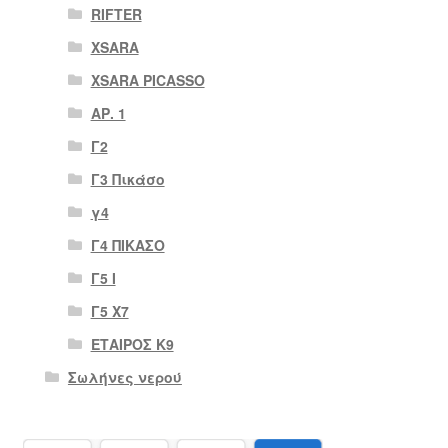
RIFTER
XSARA
XSARA PICASSO
ΑΡ. 1
Γ2
Γ3 Πικάσο
γ4
Γ4 ΠΙΚΑΣΟ
Γ5 Ι
Γ5 Χ7
ΕΤΑΙΡΟΣ Κ9
Σωλήνες νερού