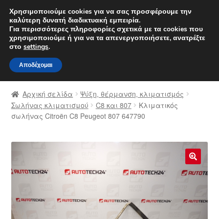
ΑΠΟΣΤΟΛΗ από 7 EUR
Χρησιμοποιούμε cookies για να σας προσφέρουμε την
καλύτερη δυνατή διαδικτυακή εμπειρία.
Δευτέρα-Παρ. 9 π.μ. - 4 μ.μ.
800 848 1565
Για περισσότερες πληροφορίες σχετικά με τα cookies που
χρησιμοποιούμε ή για να τα απενεργοποιήσετε, ανατρέξτε
Απευθείας
Μετάβαση
στο
settings
.
Μενού
μετάβαση
σε
Αποδέχομαι
στην
περιεχόμενο
Αρχική
πλοήγηση
Αρχική σελίδα
Ψύξη, θέρμανση, κλιματισμός
Διαδικασία Παραπόνων
Σωλήνας κλιματισμού
C8 και 807
Κλιματικός
σωλήνας Citroën C8 Peugeot 807 647790
Επικοινωνία
Καροτσάκι
🔍
Μεταφορά
Ο λογαριασμός μου