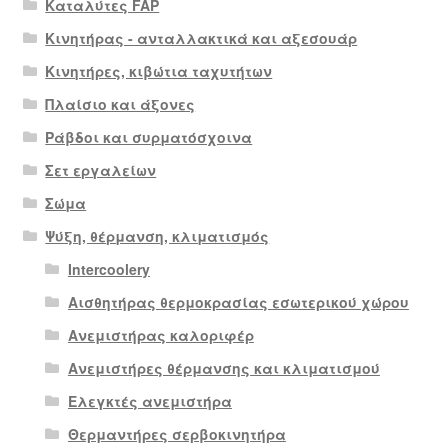
Καταλύτες FAP
Κινητήρας - ανταλλακτικά και αξεσουάρ
Κινητήρες, κιβώτια ταχυτήτων
Πλαίσιο και άξονες
Ράβδοι και συρματόσχοινα
Σετ εργαλείων
Σώμα
Ψύξη, θέρμανση, κλιματισμός
Intercoolery
Αισθητήρας θερμοκρασίας εσωτερικού χώρου
Ανεμιστήρας καλοριφέρ
Ανεμιστήρες θέρμανσης και κλιματισμού
Ελεγκτές ανεμιστήρα
Θερμαντήρες σερβοκινητήρα