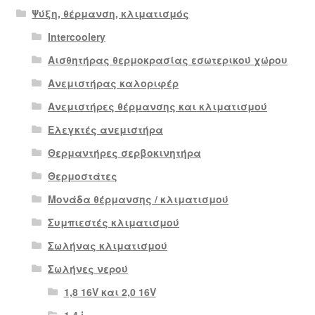
Ψύξη, θέρμανση, κλιματισμός
Intercoolery
Αισθητήρας θερμοκρασίας εσωτερικού χώρου
Ανεμιστήρας καλοριφέρ
Ανεμιστήρες θέρμανσης και κλιματισμού
Ελεγκτές ανεμιστήρα
Θερμαντήρες σερβοκινητήρα
Θερμοστάτες
Μονάδα θέρμανσης / κλιματισμού
Συμπιεστές κλιματισμού
Σωλήνας κλιματισμού
Σωλήνες νερού
1,8 16V και 2,0 16V
1.4 i