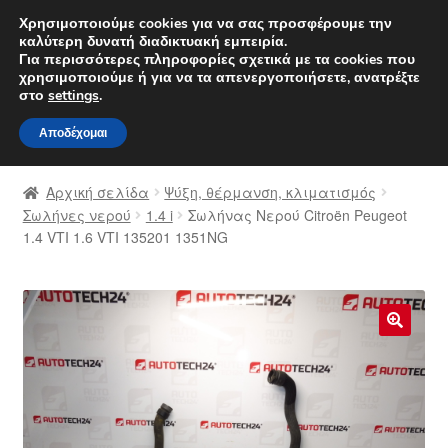
ΑΠΟΣΤΟΛΗ από 7 EUR
Χρησιμοποιούμε cookies για να σας προσφέρουμε την
καλύτερη δυνατή διαδικτυακή εμπειρία.
Δευτέρα-Παρ. 9 π.μ. - 4 μ.μ.
800 848 1565
Για περισσότερες πληροφορίες σχετικά με τα cookies που
χρησιμοποιούμε ή για να τα απενεργοποιήσετε, ανατρέξτε
Απευθείας
Μετάβαση
στο
settings
.
Μενού
μετάβαση
σε
Αποδέχομαι
στην
περιεχόμενο
Αρχική
πλοήγηση
Αρχική σελίδα
Ψύξη, θέρμανση, κλιματισμός
Διαδικασία Παραπόνων
Σωλήνες νερού
1.4 i
Σωλήνας Νερού Citroën Peugeot
1.4 VTI 1.6 VTI 135201 1351NG
Επικοινωνία
Καροτσάκι
🔍
Μεταφορά
Ο λογαριασμός μου