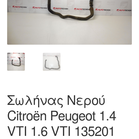
Ολοκλήρωση αγοράς
Οροι και Προϋποθέσεις
Παγκόσμια αποστολή
Παράπονα
πληρωμές
Πολιτική Απορρήτου
Σωλήνας Νερού
Σχετικά με εμάς
Citroën Peugeot 1.4
VTI 1.6 VTI 135201