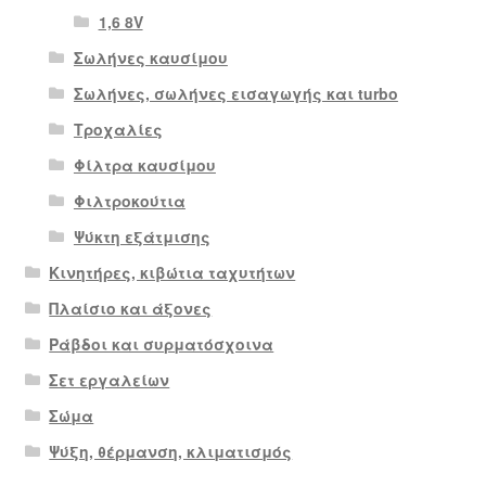
1,6 8V
Σωλήνες καυσίμου
Σωλήνες, σωλήνες εισαγωγής και turbo
Τροχαλίες
Φίλτρα καυσίμου
Φιλτροκούτια
Ψύκτη εξάτμισης
Κινητήρες, κιβώτια ταχυτήτων
Πλαίσιο και άξονες
Ράβδοι και συρματόσχοινα
Σετ εργαλείων
Σώμα
Ψύξη, θέρμανση, κλιματισμός