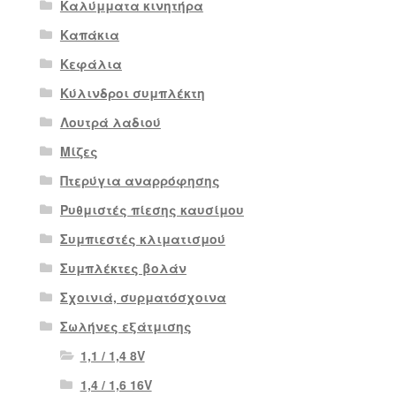
Καλύμματα κινητήρα
Καπάκια
Κεφάλια
Κύλινδροι συμπλέκτη
Λουτρά λαδιού
Μίζες
Πτερύγια αναρρόφησης
Ρυθμιστές πίεσης καυσίμου
Συμπιεστές κλιματισμού
Συμπλέκτες βολάν
Σχοινιά, συρματόσχοινα
Σωλήνες εξάτμισης
1,1 / 1,4 8V
1,4 / 1,6 16V