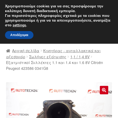
ΑΠΟΣΤΟΛΗ από 7 EUR
Χρησιμοποιούμε cookies για να σας προσφέρουμε την
καλύτερη δυνατή διαδικτυακή εμπειρία.
Δευτέρα-Παρ. 9 π.μ. - 4 μ.μ.
800 848 1565
Για περισσότερες πληροφορίες σχετικά με τα cookies που
χρησιμοποιούμε ή για να τα απενεργοποιήσετε, ανατρέξτε
Απευθείας
Μετάβαση
στο
settings
.
Μενού
μετάβαση
σε
Αποδέχομαι
στην
περιεχόμενο
Αρχική
πλοήγηση
Αρχική σελίδα
Κινητήρας - ανταλλακτικά και
Διαδικασία Παραπόνων
αξεσουάρ
Σωλήνες εξάτμισης
1,1 / 1,4 8V
Εξατμιστικοί Συλλέκτες 1.1 και 1.4 και 1.6 8V Citroën
Peugeot 423586 0341G8
Επικοινωνία
Καροτσάκι
Μεταφορά
🔍
Ο λογαριασμός μου