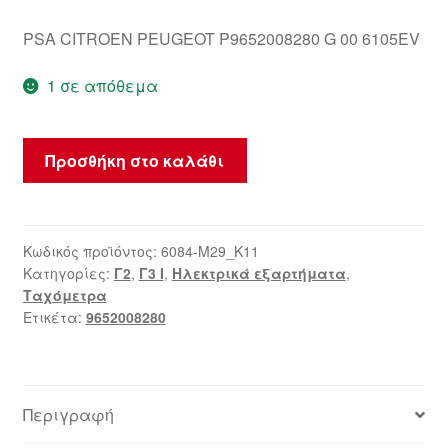
PSA CITROEN PEUGEOT P9652008280 G 00 6105EV
1 σε απόθεμα
Ταχύμετρο
Προσθήκη στο καλάθι
Citroën
C2
C3
9652008280
Κωδικός προϊόντος:
6084-M29_K11
Κατηγορίες:
Γ2
,
Γ3 Ι
,
Ηλεκτρικά εξαρτήματα
,
ποσότητα
Ταχόμετρα
Ετικέτα:
9652008280
Περιγραφή