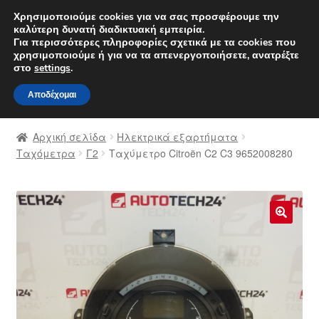
ΑΠΟΣΤΟΛΗ από 7 EUR
Χρησιμοποιούμε cookies για να σας προσφέρουμε την
καλύτερη δυνατή διαδικτυακή εμπειρία.
Δευτέρα-Παρ. 9 π.μ. - 4 μ.μ.
800 848 1565
Για περισσότερες πληροφορίες σχετικά με τα cookies που
χρησιμοποιούμε ή για να τα απενεργοποιήσετε, ανατρέξτε
Απευθείας
Μετάβαση
στο
settings
.
Μενού
μετάβαση
σε
Αποδέχομαι
στην
περιεχόμενο
Αρχική
πλοήγηση
Αρχική σελίδα
Ηλεκτρικά εξαρτήματα
Διαδικασία Παραπόνων
Ταχόμετρα
Γ2
Ταχύμετρο Citroën C2 C3 9652008280
Επικοινωνία
Καροτσάκι
🔍
Μεταφορά
Ο λογαριασμός μου