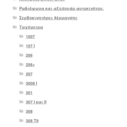
Ραδιόφωνα και αξεσουάρ αυτοκινήτου.
Σερβοκινητήρες θέρμανσης
Ταχόμετρα
1007
107 Ι
206
206+
207
3008 Ι
301
307 I και II
308
308 Τ9