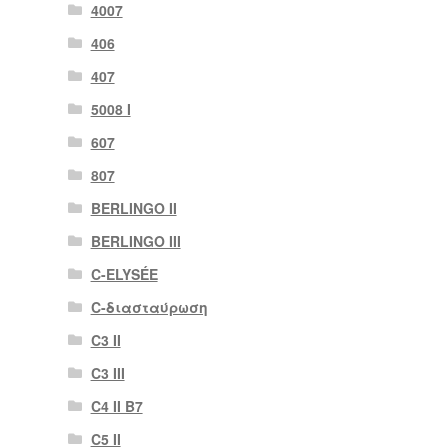
4007
406
407
5008 Ι
607
807
BERLINGO II
BERLINGO III
C-ELYSÉE
C-διασταύρωση
C3 II
C3 III
C4 II B7
C5 II