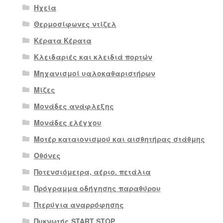
Ηχεία
Θερμοσίφωνες ντίζελ
Κέρατα Κέρατα
Κλειδαριές και κλειδιά πορτών
Μηχανισμοί υαλοκαθαριστήρων
Μίζες
Μονάδες ανάφλεξης
Μονάδες ελέγχου
Μοτέρ καταιονισμού και αισθητήρας στάθμης
Οθόνες
Ποτενσιόμετρα, αέριο. πετάλια
Πρόγραμμα οδήγησης παραθύρου
Πτερύγια αναρρόφησης
Πυκνωτής START STOP