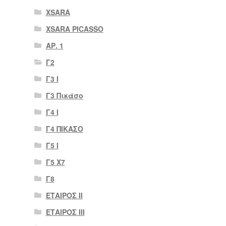
XSARA
XSARA PICASSO
ΑΡ. 1
Γ2
Γ3 Ι
Γ3 Πικάσο
Γ4 Ι
Γ4 ΠΙΚΑΣΟ
Γ5 Ι
Γ5 Χ7
Γ8
ΕΤΑΙΡΟΣ II
ΕΤΑΙΡΟΣ III