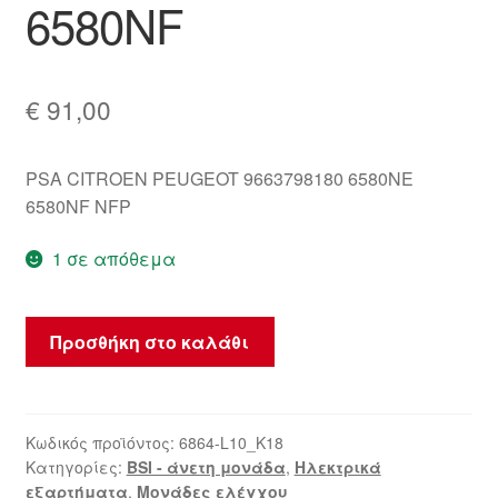
6580NF
€
91,00
PSA CITROEN PEUGEOT 9663798180 6580NE
6580NF NFP
1 σε απόθεμα
Valeo
Προσθήκη στο καλάθι
BSI
2004
P02-
00
Κωδικός προϊόντος:
6864-L10_K18
Κατηγορίες:
BSI - άνετη μονάδα
,
Ηλεκτρικά
Citroën
εξαρτήματα
,
Μονάδες ελέγχου
Peugeot