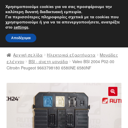
ΑΠΟΣΤΟΛΗ από 7 EUR
Χρησιμοποιούμε cookies για να σας προσφέρουμε την
καλύτερη δυνατή διαδικτυακή εμπειρία.
Δευτέρα-Παρ. 9 π.μ. - 4 μ.μ.
800 848 1565
Για περισσότερες πληροφορίες σχετικά με τα cookies που
χρησιμοποιούμε ή για να τα απενεργοποιήσετε, ανατρέξτε
Απευθείας
Μετάβαση
στο
settings
.
Μενού
μετάβαση
σε
Αποδέχομαι
στην
περιεχόμενο
Αρχική
πλοήγηση
Αρχική σελίδα
Ηλεκτρικά εξαρτήματα
Μονάδες
Διαδικασία Παραπόνων
ελέγχου
BSI - άνετη μονάδα
Valeo BSI 2004 P02-00
Citroën Peugeot 9663798180 6580NE 6580NF
Επικοινωνία
Καροτσάκι
🔍
Μεταφορά
Ο λογαριασμός μου