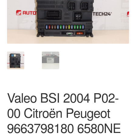
Ολοκλήρωση αγοράς
Οροι και Προϋποθέσεις
Παγκόσμια αποστολή
Παράπονα
πληρωμές
Πολιτική Απορρήτου
Valeo BSI 2004 P02-
Σχετικά με εμάς
00 Citroën Peugeot
9663798180 6580NE