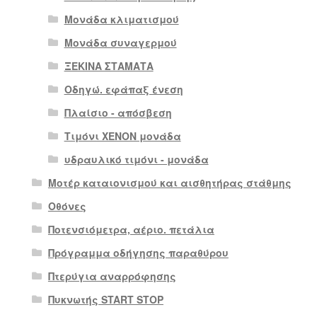
Μονάδα κλιματισμού
Μονάδα συναγερμού
ΞΕΚΙΝΑ ΣΤΑΜΑΤΑ
Οδηγώ. εφάπαξ ένεση
Πλαίσιο - απόσβεση
Τιμόνι XENON μονάδα
υδραυλικό τιμόνι - μονάδα
Μοτέρ καταιονισμού και αισθητήρας στάθμης
Οθόνες
Ποτενσιόμετρα, αέριο. πετάλια
Πρόγραμμα οδήγησης παραθύρου
Πτερύγια αναρρόφησης
Πυκνωτής START STOP