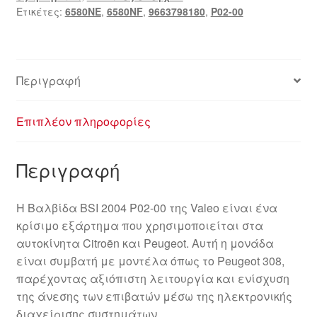
Ετικέτες:
6580NE
,
6580NF
,
9663798180
,
P02-00
9663798180
6580NE
6580NF
ποσότητα
Περιγραφή
Επιπλέον πληροφορίες
Περιγραφή
Η Βαλβίδα BSI 2004 P02-00 της Valeo είναι ένα
κρίσιμο εξάρτημα που χρησιμοποιείται στα
αυτοκίνητα Citroën και Peugeot. Αυτή η μονάδα
είναι συμβατή με μοντέλα όπως το Peugeot 308,
παρέχοντας αξιόπιστη λειτουργία και ενίσχυση
της άνεσης των επιβατών μέσω της ηλεκτρονικής
διαχείρισης συστημάτων.