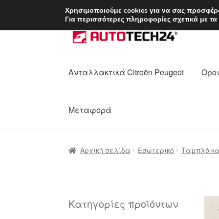
ΑΠΟΣΤΟΛΗ από 7 
Χρησιμοποιούμε cookies για να σας προσφέρο
Για περισσότερες πληροφορίες σχετικά με τα
Απευθείας
Μετάβαση
μετάβαση
σε
στην
περιεχόμενο
πλοήγηση
Ανταλλακτικά Citroën Peugeot
Οροι
Μεταφορά
Αρχική
Διαδικασία Παραπόνων
Επικοι
Αρχική σελίδα
Εσωτερικό
Ταμπλό κα
Ολοκλήρωση αγοράς
Οροι και Προϋπο
Πολιτική Απορρήτου
Σχετικά με εμάς
Κατηγορίες προϊόντων