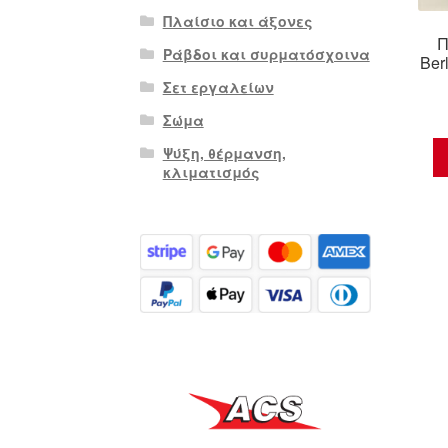
Πλαίσιο και άξονες
Π
Ράβδοι και συρματόσχοινα
Ber
Σετ εργαλείων
Σώμα
Ψύξη, θέρμανση,
κλιματισμός