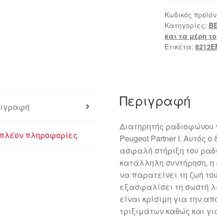
I
και
Κωδικός προϊόν
Κατηγορίες:
BE
Peugeot
και τα μέρη τ
Partner
Ετικέτα:
8212E
I
8212EM
ποσότητα
Περιγραφή
ιγραφή
Διατηρητής ραδιοφώνου γι
πλέον πληροφορίες
Peugeot Partner I. Αυτός 
ασφαλή στήριξη του ραδ
κατάλληλη συντήρηση, η
να παρατείνει τη ζωή το
εξασφαλίσει τη σωστή λε
είναι κρίσιμη για την α
τριξιμάτων καθώς και γι