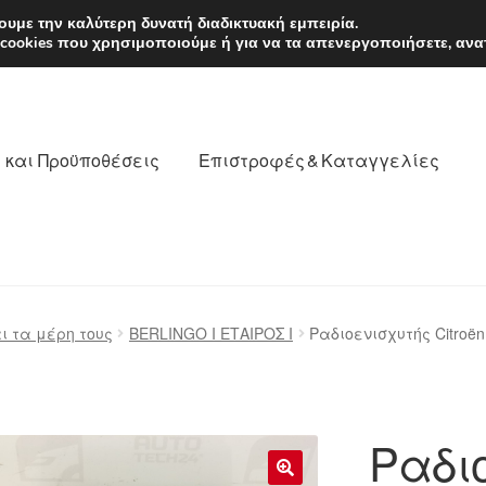
EUR
Δευτέρα-Παρ. 9
υμε την καλύτερη δυνατή διαδικτυακή εμπειρία.
 cookies που χρησιμοποιούμε ή για να τα απενεργοποιήσετε, ανα
 και Προϋποθέσεις
Επιστροφές & Καταγγελίες
νωνία
Καροτσάκι
Μεταφορά
Ο λογαριασμός μου
ι τα μέρη τους
BERLINGO I ΕΤΑΙΡΟΣ Ι
Ραδιοενισχυτής Citroën 
θέσεις
Παγκόσμια αποστολή
Παράπονα
πληρωμές
Ραδι