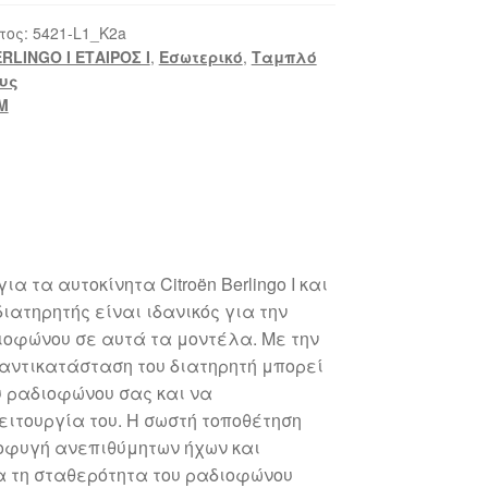
τος:
5421-L1_K2a
RLINGO I ΕΤΑΙΡΟΣ Ι
,
Εσωτερικό
,
Ταμπλό
ους
M
α τα αυτοκίνητα Citroën Berlingo I και
ο διατηρητής είναι ιδανικός για την
ιοφώνου σε αυτά τα μοντέλα. Με την
 αντικατάσταση του διατηρητή μπορεί
υ ραδιοφώνου σας και να
ιτουργία του. Η σωστή τοποθέτηση
ποφυγή ανεπιθύμητων ήχων και
α τη σταθερότητα του ραδιοφώνου