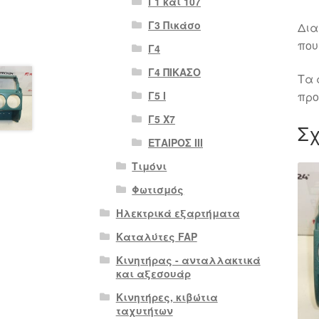
Γ1 και 107
Γ3 Πικάσο
Δια
που
Γ4
Γ4 ΠΙΚΑΣΟ
Τα 
Γ5 Ι
προ
Γ5 Χ7
Σχ
ΕΤΑΙΡΟΣ III
Τιμόνι
Φωτισμός
Ηλεκτρικά εξαρτήματα
Καταλύτες FAP
Κινητήρας - ανταλλακτικά
και αξεσουάρ
Κινητήρες, κιβώτια
ταχυτήτων