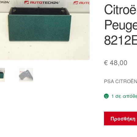
Citroë
🔍
Peuge
8212
€
48,00
PSA CITROËN
1 σε απόθ
Ραδιοενισχυτ
Προσθήκη 
Citroën
Berlingo