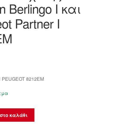
n Berlingo I και
ot Partner I
EM
 PEUGEOT 8212EM
εμα
ής
στο καλάθι