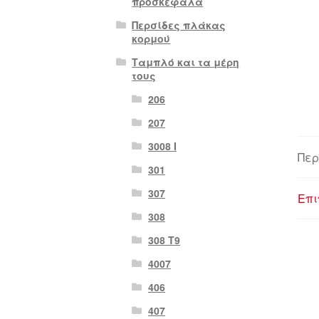
προσκέφαλα
Περσίδες πλάκας
κορμού
Ταμπλό και τα μέρη
τους
206
207
3008 Ι
Περ
301
307
Επι
308
308 Τ9
4007
406
407