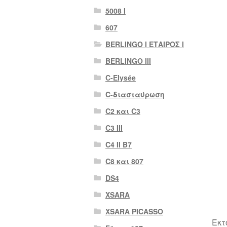
5008 Ι
607
BERLINGO I ΕΤΑΙΡΟΣ Ι
BERLINGO III
C-Elysée
C-διασταύρωση
C2 και C3
C3 III
C4 II B7
C8 και 807
DS4
XSARA
XSARA PICASSO
Εκτ