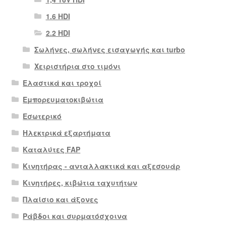
1.6 HDI
2.2 HDI
Σωλήνες, σωλήνες εισαγωγής και turbo
Χειριστήρια στο τιμόνι
Ελαστικά και τροχοί
Εμπορευματοκιβώτια
Εσωτερικό
Ηλεκτρικά εξαρτήματα
Καταλύτες FAP
Κινητήρας - ανταλλακτικά και αξεσουάρ
Κινητήρες, κιβώτια ταχυτήτων
Πλαίσιο και άξονες
Ράβδοι και συρματόσχοινα