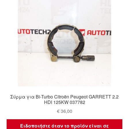
Ολοκλήρωση αγοράς
Οροι και Προϋποθέσεις
Παγκόσμια αποστολή
Παράπονα
πληρωμές
Πολιτική Απορρήτου
Σύρμα για Bi-Turbo Citroën Peugeot GARRETT 2.2
Σχετικά με εμάς
HDI 125KW 037782
€
36,00
Ειδοποιήστε όταν το προϊόν είναι σε