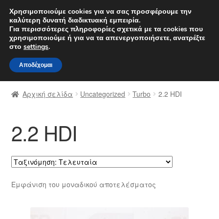
ΑΠΟΣΤΟΛΗ από 7 EUR
Χρησιμοποιούμε cookies για να σας προσφέρουμε την
καλύτερη δυνατή διαδικτυακή εμπειρία.
Δευτέρα-Παρ. 9 π.μ. - 4 μ.μ.
800 848 1565
Για περισσότερες πληροφορίες σχετικά με τα cookies που
χρησιμοποιούμε ή για να τα απενεργοποιήσετε, ανατρέξτε
Απευθείας
Μετάβαση
στο
settings
.
Μενού
μετάβαση
σε
Αποδέχομαι
στην
περιεχόμενο
Αρχική
πλοήγηση
Αρχική σελίδα
Uncategorized
Turbo
2.2 HDI
Διαδικασία Παραπόνων
2.2 HDI
Επικοινωνία
Καροτσάκι
Μεταφορά
Εμφάνιση του μοναδικού αποτελέσματος
Ο λογαριασμός μου