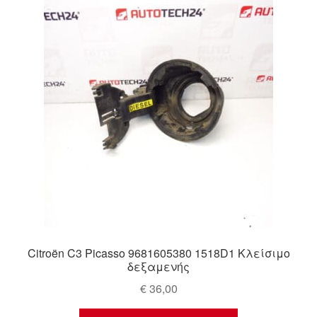
Ολοκλήρωση αγοράς
Οροι και Προϋποθέσεις
Παγκόσμια αποστολή
Παράπονα
πληρωμές
Πολιτική Απορρήτου
Σχετικά με εμάς
Citroën C3 Picasso 9681605380 1518D1 Κλείσιμο
δεξαμενής
€
36,00