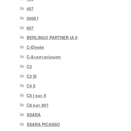
407
5008 Ι
607
BERLINGO PARTNER IA II
C-Elysée
C-διασταύρωση
C3
C3 III
C4 II
C5 I και II
C8 και 807
XSARA
XSARA PICASSO