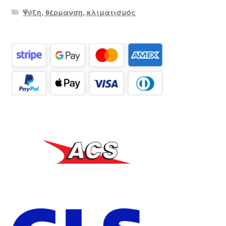
Ψύξη, θέρμανση, κλιματισμός