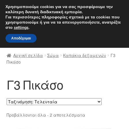
ΑΠΟΣΤΟΛΗ από 7 EUR
Χρησιμοποιούμε cookies για να σας προσφέρουμε την
καλύτερη δυνατή διαδικτυακή εμπειρία.
Δευτέρα-Παρ. 9 π.μ. - 4 μ.μ.
800 848 1565
Για περισσότερες πληροφορίες σχετικά με τα cookies που
χρησιμοποιούμε ή για να τα απενεργοποιήσετε, ανατρέξτε
Απευθείας
Μετάβαση
στο
settings
.
Μενού
μετάβαση
σε
Αποδέχομαι
στην
περιεχόμενο
Αρχική
πλοήγηση
Αρχική σελίδα
Σώμα
Καπάκια δεξαμενών
Γ3
Διαδικασία Παραπόνων
Πικάσο
Επικοινωνία
Γ3 Πικάσο
Καροτσάκι
Μεταφορά
Sorted
Προβάλλονται όλα - 2 αποτελέσματα
Ο λογαριασμός μου
by
latest