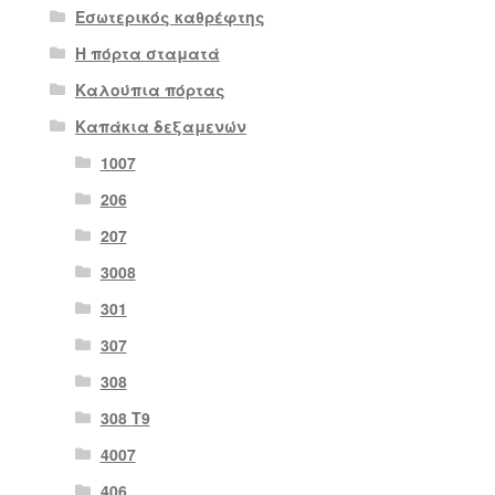
Εσωτερικός καθρέφτης
Η πόρτα σταματά
Καλούπια πόρτας
Καπάκια δεξαμενών
1007
206
207
3008
301
307
308
308 Τ9
4007
406