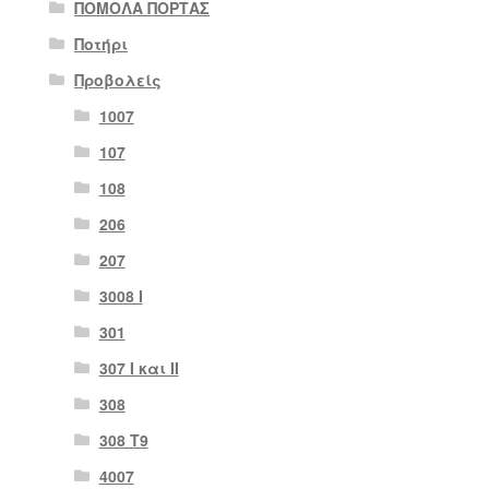
ΠΟΜΟΛΑ ΠΟΡΤΑΣ
Ποτήρι
Προβολείς
1007
107
108
206
207
3008 Ι
301
307 I και II
308
308 Τ9
4007