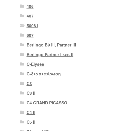
406
407
5008 Ι
607
Berlingo B9 III, Partner III
Berlingo Partner I και II
C-Elysée
C-διασταύρωση
C3
C3 II
C4 GRAND PICASSO
C4 II
C5 II