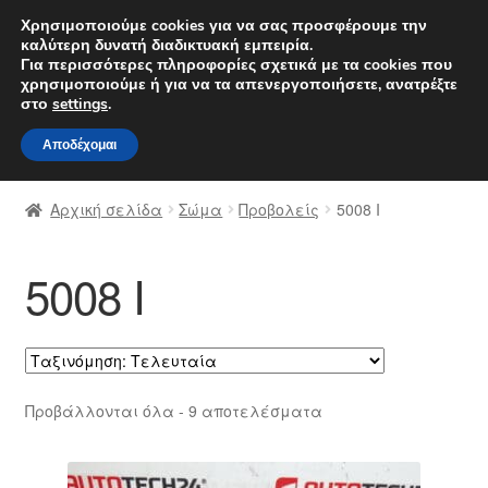
ΑΠΟΣΤΟΛΗ από 7 EUR
Χρησιμοποιούμε cookies για να σας προσφέρουμε την
καλύτερη δυνατή διαδικτυακή εμπειρία.
Δευτέρα-Παρ. 9 π.μ. - 4 μ.μ.
800 848 1565
Για περισσότερες πληροφορίες σχετικά με τα cookies που
χρησιμοποιούμε ή για να τα απενεργοποιήσετε, ανατρέξτε
Απευθείας
Μετάβαση
στο
settings
.
Μενού
μετάβαση
σε
Αποδέχομαι
στην
περιεχόμενο
Αρχική
πλοήγηση
Αρχική σελίδα
Σώμα
Προβολείς
5008 Ι
Διαδικασία Παραπόνων
5008 Ι
Επικοινωνία
Καροτσάκι
Μεταφορά
Sorted
Προβάλλονται όλα - 9 αποτελέσματα
by
Ο λογαριασμός μου
latest