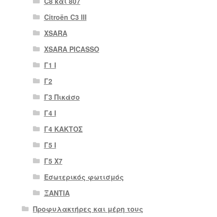
C8 και 807
Citroën C3 III
XSARA
XSARA PICASSO
Γ1 Ι
Γ2
Γ3 Πικάσο
Γ4 Ι
Γ4 ΚΑΚΤΟΣ
Γ5 Ι
Γ5 Χ7
Εσωτερικός φωτισμός
ΞΑΝΤΙΑ
Προφυλακτήρες και μέρη τους