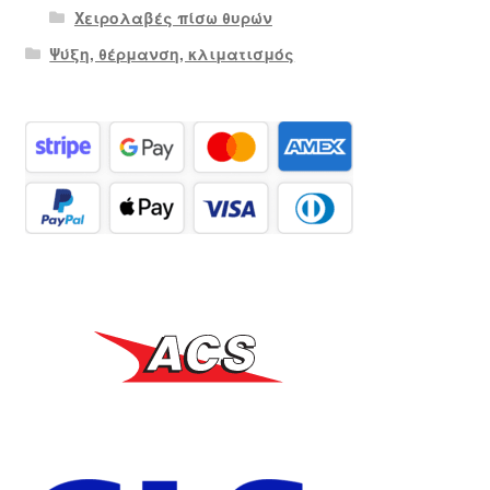
Χειρολαβές πίσω θυρών
Ψύξη, θέρμανση, κλιματισμός