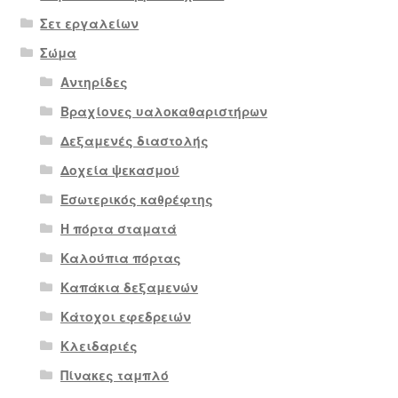
Σετ εργαλείων
Σώμα
Αντηρίδες
Βραχίονες υαλοκαθαριστήρων
Δεξαμενές διαστολής
Δοχεία ψεκασμού
Εσωτερικός καθρέφτης
Η πόρτα σταματά
Καλούπια πόρτας
Καπάκια δεξαμενών
Κάτοχοι εφεδρειών
Κλειδαριές
Πίνακες ταμπλό