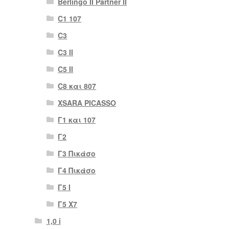
Berlingo II Partner II
C1 107
C3
C3 II
C5 II
C8 και 807
XSARA PICASSO
Γ1 και 107
Γ2
Γ3 Πικάσο
Γ4 Πικάσο
Γ5 Ι
Γ5 Χ7
1,0 i