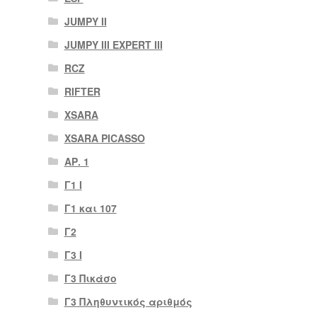
JUMPY II
JUMPY III EXPERT III
RCZ
RIFTER
XSARA
XSARA PICASSO
ΑΡ. 1
Γ1 Ι
Γ1 και 107
Γ2
Γ3 Ι
Γ3 Πικάσο
Γ3 Πληθυντικός αριθμός