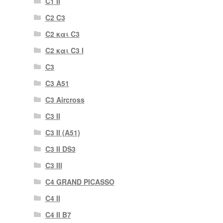
C1 II
C2 C3
C2 και C3
C2 και C3 I
C3
C3 A51
C3 Aircross
C3 II
C3 II (A51)
C3 II DS3
C3 III
C4 GRAND PICASSO
C4 II
C4 II B7