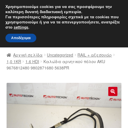
ΑΠΟΣΤΟΛΗ από 7 EUR
Χρησιμοποιούμε cookies για να σας προσφέρουμε την
καλύτερη δυνατή διαδικτυακή εμπειρία.
Δευτέρα-Παρ. 9 π.μ. - 4 μ.μ.
800 848 1565
Για περισσότερες πληροφορίες σχετικά με τα cookies που
χρησιμοποιούμε ή για να τα απενεργοποιήσετε, ανατρέξτε
Απευθείας
Μετάβαση
στο
settings
.
Μενού
μετάβαση
σε
Αποδέχομαι
στην
περιεχόμενο
Αρχική
πλοήγηση
Αρχική σελίδα
Uncategorized
RAIL + αξεσουάρ
Διαδικασία Παραπόνων
1,0 1KR
1.6 HDI
Καλώδιο αρνητικού πόλου AKU
9676812480 9802871680 5638PR
Επικοινωνία
Καροτσάκι
🔍
Μεταφορά
Ο λογαριασμός μου