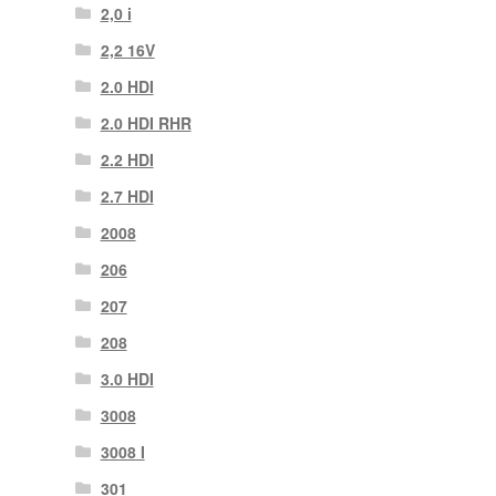
2,0 i
2,2 16V
2.0 HDI
2.0 HDI RHR
2.2 HDI
2.7 HDI
2008
206
207
208
3.0 HDI
3008
3008 Ι
301