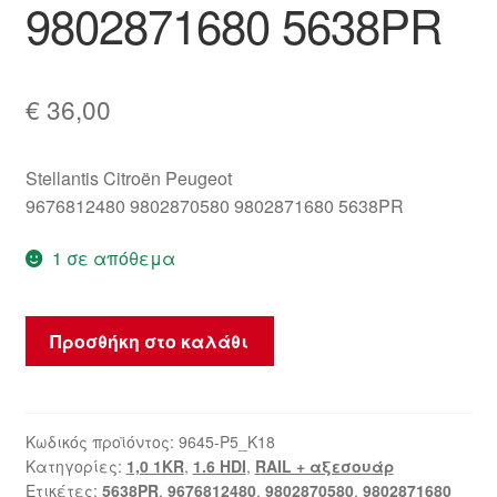
9802871680 5638PR
€
36,00
Stellantis Citroën Peugeot
9676812480 9802870580 9802871680 5638PR
1 σε απόθεμα
Καλώδιο
Προσθήκη στο καλάθι
αρνητικού
πόλου
AKU
9676812480
Κωδικός προϊόντος:
9645-P5_K18
Κατηγορίες:
1,0 1KR
,
1.6 HDI
,
RAIL + αξεσουάρ
9802871680
Ετικέτες:
5638PR
,
9676812480
,
9802870580
,
9802871680
5638PR