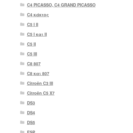
C4 PICASSO, C4 GRAND PICASSO
C4 κάκτος
C5 I II
C5 I και II
C5 II
C5 III
C8 807
C8 και 807
Citroën C3 III
Citroën C5 X7
DS3
DS4
DS5
ESP