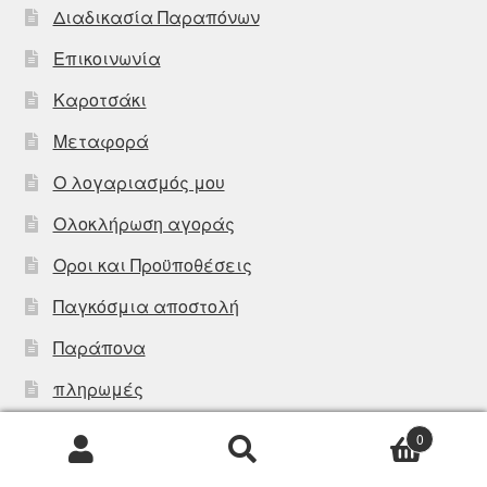
Διαδικασία Παραπόνων
Επικοινωνία
Καροτσάκι
Μεταφορά
Ο λογαριασμός μου
Ολοκλήρωση αγοράς
Οροι και Προϋποθέσεις
Παγκόσμια αποστολή
Παράπονα
πληρωμές
Σχετικά με εμάς
0
Αναζήτηση
Αναζήτηση
για: