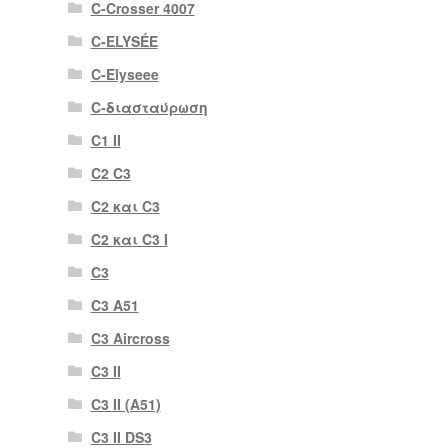
C-Crosser 4007
C-ELYSÉE
C-Elyseee
C-διασταύρωση
C1 II
C2 C3
C2 και C3
C2 και C3 I
C3
C3 A51
C3 Aircross
C3 II
C3 II (A51)
C3 II DS3