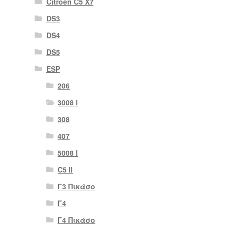
Citroën C5 X7
DS3
DS4
DS5
ESP
206
3008 Ι
308
407
5008 Ι
C5 II
Γ3 Πικάσο
Γ4
Γ4 Πικάσο