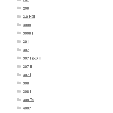
208
3.0 HDI
3008
3008 Ι
301
307
307 I και II
307 II
307 Ι
308
308 Ι
308 Τ9
4007