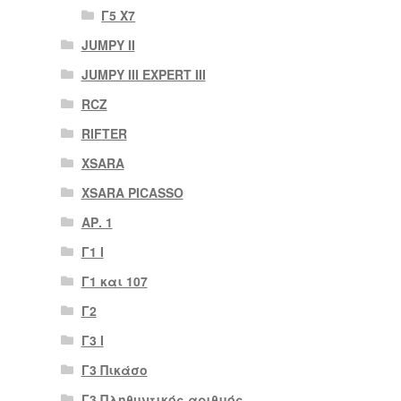
Γ5 Χ7
JUMPY II
JUMPY III EXPERT III
RCZ
RIFTER
XSARA
XSARA PICASSO
ΑΡ. 1
Γ1 Ι
Γ1 και 107
Γ2
Γ3 Ι
Γ3 Πικάσο
Γ3 Πληθυντικός αριθμός