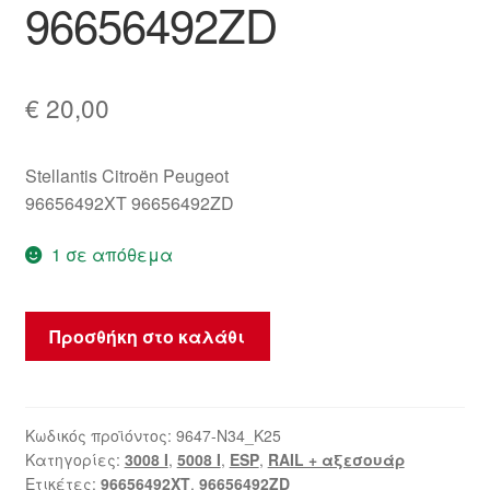
96656492ZD
€
20,00
Stellantis Citroën Peugeot
96656492XT 96656492ZD
1 σε απόθεμα
Μονάδα
Προσθήκη στο καλάθι
διακοπτών
Peugeot
3008
5008
Κωδικός προϊόντος:
9647-N34_K25
Κατηγορίες:
3008 Ι
,
5008 Ι
,
ESP
,
RAIL + αξεσουάρ
96656492XT
Ετικέτες:
96656492XT
,
96656492ZD
96656492ZD