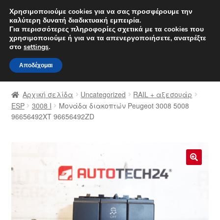
ΑΠΟΣΤΟΛΗ από 7 EUR
Χρησιμοποιούμε cookies για να σας προσφέρουμε την
καλύτερη δυνατή διαδικτυακή εμπειρία.
Δευτέρα-Παρ. 9 π.μ. - 4 μ.μ.
800 848 1565
Για περισσότερες πληροφορίες σχετικά με τα cookies που
χρησιμοποιούμε ή για να τα απενεργοποιήσετε, ανατρέξτε
Απευθείας
Μετάβαση
στο
settings
.
Μενού
μετάβαση
σε
Αποδέχομαι
στην
περιεχόμενο
Αρχική
πλοήγηση
Αρχική σελίδα
Uncategorized
RAIL + αξεσουάρ
Διαδικασία Παραπόνων
ESP
3008 Ι
Μονάδα διακοπτών Peugeot 3008 5008
96656492XT 96656492ZD
Επικοινωνία
Καροτσάκι
🔍
Μεταφορά
Ο λογαριασμός μου