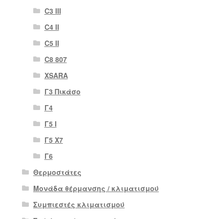
C3 III
C4 II
C5 II
C8 807
XSARA
Γ3 Πικάσο
Γ4
Γ5 Ι
Γ5 Χ7
Γ6
Θερμοστάτες
Μονάδα θέρμανσης / κλιματισμού
Συμπιεστές κλιματισμού