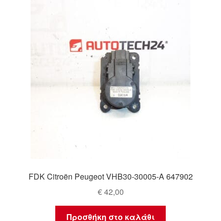
Ολοκλήρωση αγοράς
Οροι και Προϋποθέσεις
Παγκόσμια αποστολή
Παράπονα
πληρωμές
Πολιτική Απορρήτου
Σχετικά με εμάς
FDK Citroën Peugeot VHB30-30005-A 647902
€
42,00
Προσθήκη στο καλάθι