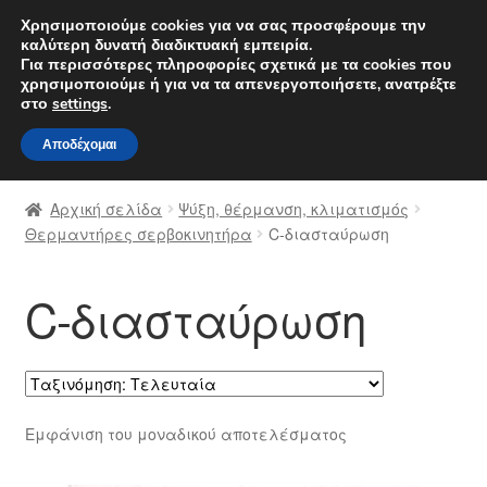
ΑΠΟΣΤΟΛΗ από 7 EUR
Χρησιμοποιούμε cookies για να σας προσφέρουμε την
καλύτερη δυνατή διαδικτυακή εμπειρία.
Δευτέρα-Παρ. 9 π.μ. - 4 μ.μ.
800 848 1565
Για περισσότερες πληροφορίες σχετικά με τα cookies που
χρησιμοποιούμε ή για να τα απενεργοποιήσετε, ανατρέξτε
Απευθείας
Μετάβαση
στο
settings
.
Μενού
μετάβαση
σε
Αποδέχομαι
στην
περιεχόμενο
Αρχική
πλοήγηση
Αρχική σελίδα
Ψύξη, θέρμανση, κλιματισμός
Διαδικασία Παραπόνων
Θερμαντήρες σερβοκινητήρα
C-διασταύρωση
Επικοινωνία
C-διασταύρωση
Καροτσάκι
Μεταφορά
Εμφάνιση του μοναδικού αποτελέσματος
Ο λογαριασμός μου