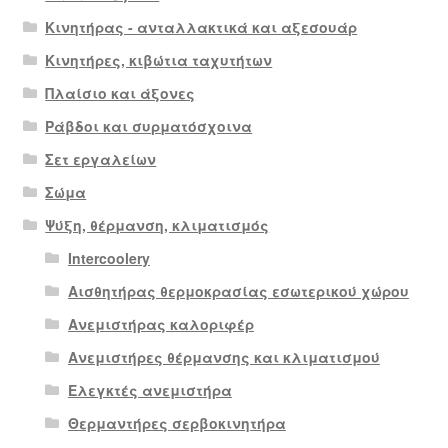
Κινητήρας - ανταλλακτικά και αξεσουάρ
Κινητήρες, κιβώτια ταχυτήτων
Πλαίσιο και άξονες
Ράβδοι και συρματόσχοινα
Σετ εργαλείων
Σώμα
Ψύξη, θέρμανση, κλιματισμός
Intercoolery
Αισθητήρας θερμοκρασίας εσωτερικού χώρου
Ανεμιστήρας καλοριφέρ
Ανεμιστήρες θέρμανσης και κλιματισμού
Ελεγκτές ανεμιστήρα
Θερμαντήρες σερβοκινητήρα