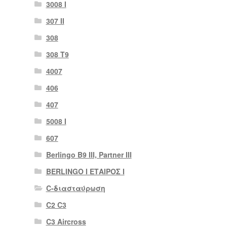
3008 Ι
307 II
308
308 Τ9
4007
406
407
5008 Ι
607
Berlingo B9 III, Partner III
BERLINGO I ΕΤΑΙΡΟΣ Ι
C-διασταύρωση
C2 C3
C3 Aircross