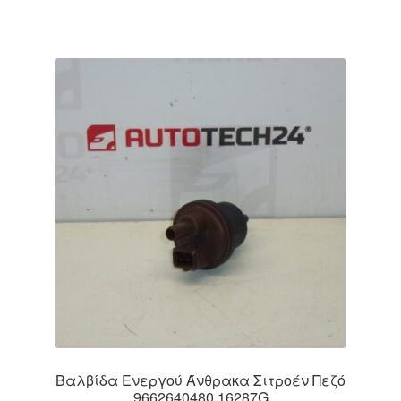
Βαλβίδα Ενεργού Άνθρακα Σιτροέν Πεζό
9662640480 16287G