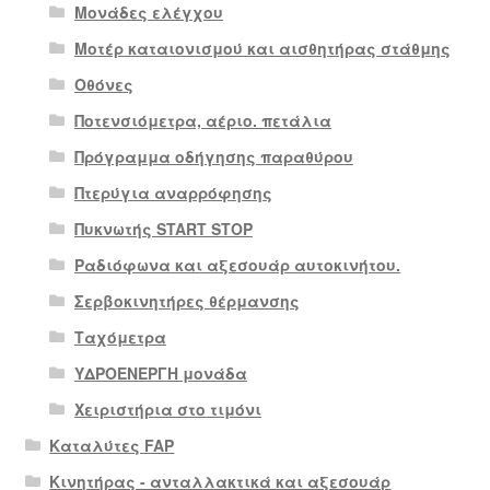
Μονάδες ελέγχου
Μοτέρ καταιονισμού και αισθητήρας στάθμης
Οθόνες
Ποτενσιόμετρα, αέριο. πετάλια
Πρόγραμμα οδήγησης παραθύρου
Πτερύγια αναρρόφησης
Πυκνωτής START STOP
Ραδιόφωνα και αξεσουάρ αυτοκινήτου.
Σερβοκινητήρες θέρμανσης
Ταχόμετρα
ΥΔΡΟΕΝΕΡΓΗ μονάδα
Χειριστήρια στο τιμόνι
Καταλύτες FAP
Κινητήρας - ανταλλακτικά και αξεσουάρ