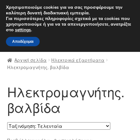
ΑΠΟΣΤΟΛΗ από 7 EUR
Χρησιμοποιούμε cookies για να σας προσφέρουμε την
καλύτερη δυνατή διαδικτυακή εμπειρία.
Δευτέρα-Παρ. 9 π.μ. - 4 μ.μ.
800 848 1565
Για περισσότερες πληροφορίες σχετικά με τα cookies που
χρησιμοποιούμε ή για να τα απενεργοποιήσετε, ανατρέξτε
Απευθείας
Μετάβαση
στο
settings
.
Μενού
μετάβαση
σε
Αποδέχομαι
στην
περιεχόμενο
Αρχική
πλοήγηση
Αρχική σελίδα
Ηλεκτρικά εξαρτήματα
Διαδικασία Παραπόνων
Ηλεκτρομαγνήτης. βαλβίδα
Επικοινωνία
Ηλεκτρομαγνήτης.
Καροτσάκι
βαλβίδα
Μεταφορά
Ο λογαριασμός μου
Sorted