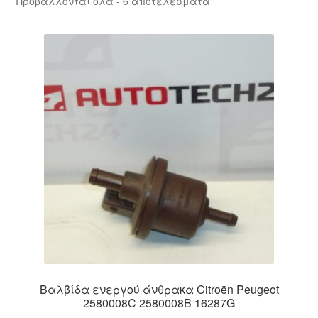
Προβάλλονται όλα - 6 αποτελέσματα
by
Ολοκλήρωση αγοράς
latest
Οροι και Προϋποθέσεις
Παγκόσμια αποστολή
Παράπονα
πληρωμές
Πολιτική Απορρήτου
Σχετικά με εμάς
Βαλβίδα ενεργού άνθρακα Citroën Peugeot
2580008C 2580008B 16287G