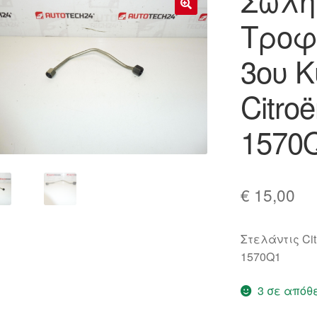
Σωλή
Τροφ
🔍
3ου 
Citro
1570
€
15,00
Στελάντις Cit
1570Q1
3 σε απόθ