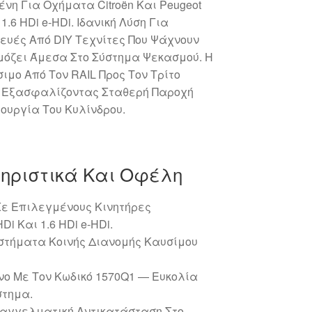
νη Για Οχήματα Citroën Και Peugeot
1.6 HDi e‑HDi. Ιδανική Λύση Για
ευές Από DIY Τεχνίτες Που Ψάχνουν
όζει Άμεσα Στο Σύστημα Ψεκασμού. Η
μο Από Τον RAIL Προς Τον Τρίτο
, Εξασφαλίζοντας Σταθερή Παροχή
ουργία Του Κυλίνδρου.
ηριστικά Και Οφέλη
ε Επιλεγμένους Κινητήρες
HDi Και 1.6 HDi e‑HDi.
στήματα Κοινής Διανομής Καυσίμου
ο Με Τον Κωδικό 1570Q1 — Ευκολία
στημα.
αγγελματική Αντικατάσταση Στο