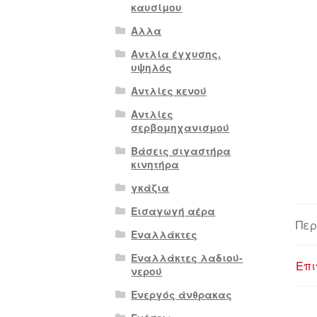
καυσίμου
Αλλα
Αντλία έγχυσης.
υψηλός
Αντλίες κενού
Αντλίες
σερβομηχανισμού
Βάσεις σιγαστήρα
κινητήρα
γκάζια
Εισαγωγή αέρα
Περ
Εναλλάκτες
Εναλλάκτες λαδιού-
Επι
νερού
Ενεργός άνθρακας