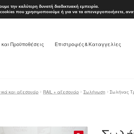
EUR
Δευτέρα-Παρ. 9
υμε την καλύτερη δυνατή διαδικτυακή εμπειρία.
 cookies που χρησιμοποιούμε ή για να τα απενεργοποιήσετε, ανα
 και Προϋποθέσεις
Επιστροφές & Καταγγελίες
νωνία
Καροτσάκι
Μεταφορά
Ο λογαριασμός μου
τικά και αξεσουάρ
RAIL + αξεσουάρ
Σωλήνωση
Σωλήνας Τρ
θέσεις
Παγκόσμια αποστολή
Παράπονα
πληρωμές