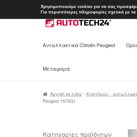
ΑΠΟΣΤΟΛΗ από 7 
Χρησιμοποιούμε cookies για να σας προσφέρο
Για περισσότερες πληροφορίες σχετικά με τα
Απευθείας
Μετάβαση
μετάβαση
σε
στην
περιεχόμενο
πλοήγηση
Ανταλλακτικά Citroën Peugeot
Οροι
Μεταφορά
Αρχική
Διαδικασία Παραπόνων
Επικοι
Αρχική σελίδα
Κινητήρας - ανταλλακ
Peugeot 1570Q1
Ολοκλήρωση αγοράς
Οροι και Προϋπο
Πολιτική Απορρήτου
Σχετικά με εμάς
Κατηγορίες προϊόντων