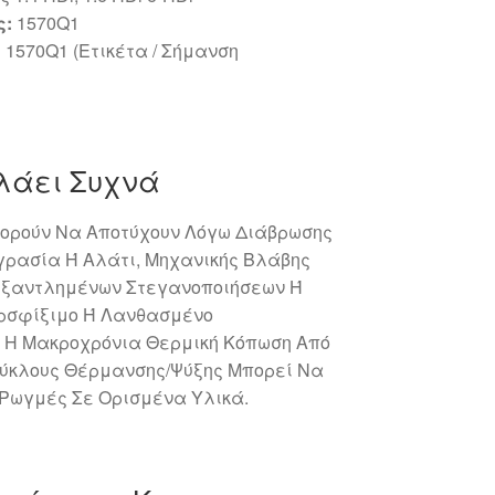
ς:
1570Q1
:
1570Q1 (Ετικέτα / Σήμανση
αλάει Συχνά
ορούν Να Αποτύχουν Λόγω Διάβρωσης
γρασία Ή Αλάτι, Μηχανικής Βλάβης
 Εξαντλημένων Στεγανοποιήσεων Ή
ερσφίξιμο Ή Λανθασμένο
, Η Μακροχρόνια Θερμική Κόπωση Από
κλους Θέρμανσης/Ψύξης Μπορεί Να
 Ρωγμές Σε Ορισμένα Υλικά.