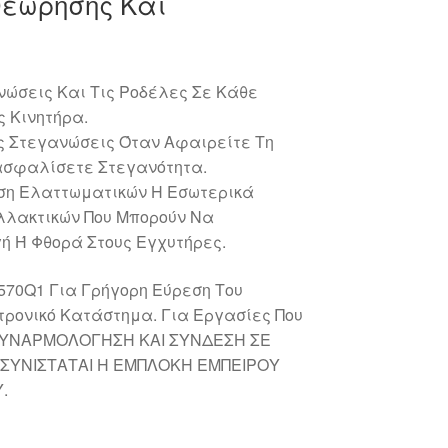
θεώρησης Και
νώσεις Και Τις Ροδέλες Σε Κάθε
ς Κινητήρα.
ς Στεγανώσεις Όταν Αφαιρείτε Τη
ασφαλίσετε Στεγανότητα.
ση Ελαττωματικών Η Εσωτερικά
λακτικών Που Μπορούν Να
ή Ή Φθορά Στους Εγχυτήρες.
570Q1 Για Γρήγορη Εύρεση Του
τρονικό Κατάστημα. Για Εργασίες Που
ΥΝΑΡΜΟΛΟΓΗΣΗ ΚΑΙ ΣΥΝΔΕΣΗ ΣΕ
ΣΥΝΙΣΤΑΤΑΙ Η ΕΜΠΛΟΚΗ ΕΜΠΕΙΡΟΥ
.