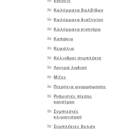
Ενέσεις
Καλύμματα βαλβίδων
Καλύμματα διαζυγίου
Καλύμματα κινητήρα
Καπάκια
Κεφάλια
Κύλινδροι συμπλέκτη
Λουτρά λαδιού
Μίζες
Πτερύγια αναρρόφησης
Ρυθμιστές πίεσης
καυσίμου
Συμπιεστές
κλιματισμού
Συμπλέκτες βολάν