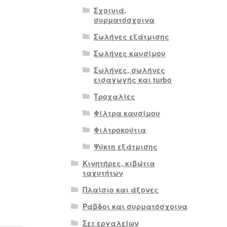
Σχοινιά,
συρματόσχοινα
Σωλήνες εξάτμισης
Σωλήνες καυσίμου
Σωλήνες, σωλήνες
εισαγωγής και turbo
Τροχαλίες
Φίλτρα καυσίμου
Φιλτροκούτια
Ψύκτη εξάτμισης
Κινητήρες, κιβώτια
ταχυτήτων
Πλαίσιο και άξονες
Ράβδοι και συρματόσχοινα
Σετ εργαλείων