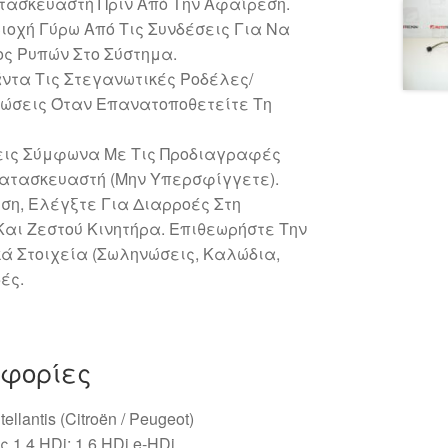
τασκευαστή Πριν Από Την Αφαίρεση.
ιοχή Γύρω Από Τις Συνδέσεις Για Να
ς Ρυπών Στο Σύστημα.
ντα Τις Στεγανωτικές Ροδέλες/
νώσεις Όταν Επανατοποθετείτε Τη
σεις Σύμφωνα Με Τις Προδιαγραφές
Κατασκευαστή (Μην Υπερσφίγγετε).
ση, Ελέγξτε Για Διαρροές Στη
Και Ζεστού Κινητήρα. Επιθεωρήστε Την
ά Στοιχεία (Σωληνώσεις, Καλώδια,
ές.
οφορίες
tellantis (Citroën / Peugeot)
 1.4 HDi; 1.6 HDi e‑HDi