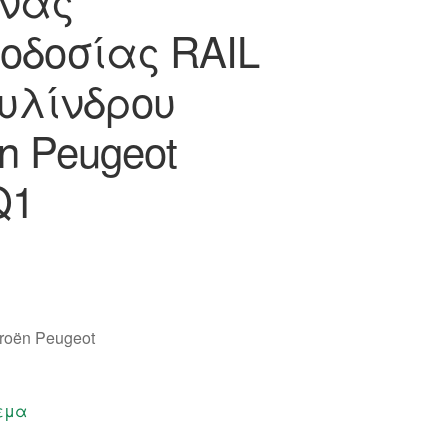
νας
οδοσίας RAIL
Κυλίνδρου
ën Peugeot
Q1
roën Peugeot
εμα