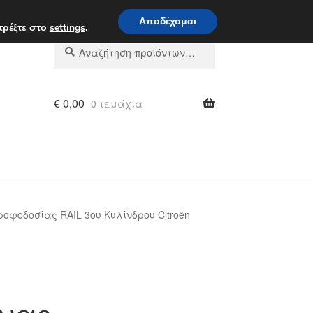
 π.μ. - 4 μ.μ.
800 848 1565
Αποδέχομαι
τρέξτε στο
settings
.
Αναζήτηση
Αναζήτηση
για:
€
0,00
0 τεμάχια
οφοδοσίας RAIL 3ου Κυλίνδρου Citroën