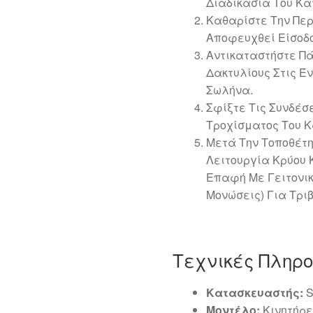
Διαδικασία Του Κα
Καθαρίστε Την Περ
Αποφευχθεί Είσοδο
Αντικαταστήστε Πά
Δακτυλίους Στις Έ
Σωλήνα.
Σφίξτε Τις Συνδέ
Τροχίσματος Του 
Μετά Την Τοποθέτη
Λειτουργία Κρύου 
Επαφή Με Γειτονικ
Μονώσεις) Για Τριβ
Τεχνικές Πληρ
Κατασκευαστής:
S
Μοντέλο:
Κινητήρες