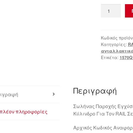
Σωλήνας
Τροφοδοσίας
RAIL
3ου
Κυλίνδρου
Κωδικός προϊόν
Κατηγορίες:
RA
Citroën
ανταλλακτικά
Peugeot
Ετικέτα:
1570Q
1570Q1
ποσότητα
Περιγραφή
ιγραφή
Σωλήνας Παροχής Εγχύσε
πλέον πληροφορίες
Κύλινδρο Για Τον RAIL Σε 
Αρχικός Κωδικός Αναφο