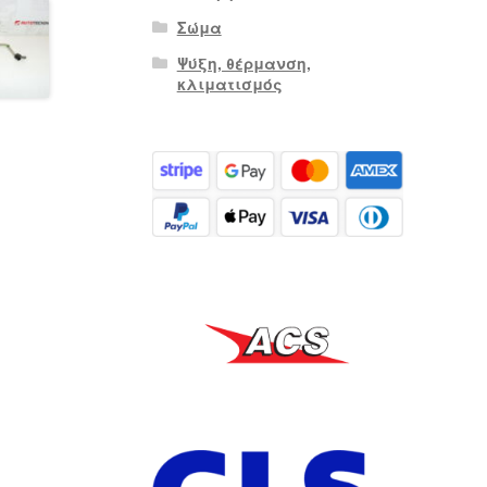
Σώμα
Ψύξη, θέρμανση,
κλιματισμός