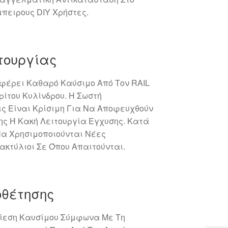
μπειρους DIY Χρήστες.
τουργίας
φέρει Καθαρό Καύσιμο Από Τον RAIL
ρίτου Κυλίνδρου. Η Σωστή
ις Είναι Κρίσιμη Για Να Αποφευχθούν
ης Ή Κακή Λειτουργία Εγχυσης. Κατά
Να Χρησιμοποιούνται Νέες
ακτύλιοι Σε Όπου Απαιτούνται.
οθέτησης
Πίεση Καυσίμου Σύμφωνα Με Τη