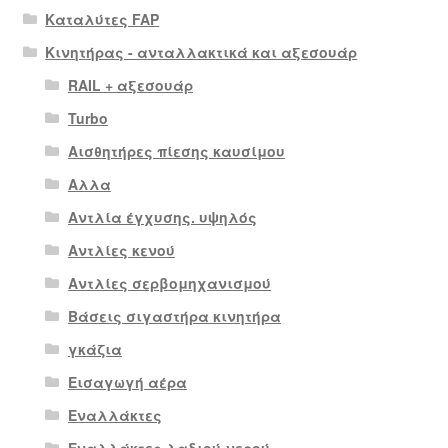
Καταλύτες FAP
Κινητήρας - ανταλλακτικά και αξεσουάρ
RAIL + αξεσουάρ
Turbo
Αισθητήρες πίεσης καυσίμου
Αλλα
Αντλία έγχυσης. υψηλός
Αντλίες κενού
Αντλίες σερβομηχανισμού
Βάσεις σιγαστήρα κινητήρα
γκάζια
Εισαγωγή αέρα
Εναλλάκτες