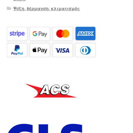
Ψύξη, θέρμανση, κλιματισμός