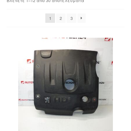
Βλέπετε 1–12 από 30 αποτελέσματα
by
Ολοκλήρωση αγοράς
latest
1
2
3
Οροι και Προϋποθέσεις
Παγκόσμια αποστολή
Παράπονα
πληρωμές
Πολιτική Απορρήτου
Σχετικά με εμάς