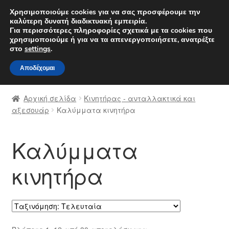
ΑΠΟΣΤΟΛΗ από 7 EUR
Χρησιμοποιούμε cookies για να σας προσφέρουμε την
καλύτερη δυνατή διαδικτυακή εμπειρία.
Δευτέρα-Παρ. 9 π.μ. - 4 μ.μ.
800 848 1565
Για περισσότερες πληροφορίες σχετικά με τα cookies που
χρησιμοποιούμε ή για να τα απενεργοποιήσετε, ανατρέξτε
Απευθείας
Μετάβαση
στο
settings
.
Μενού
μετάβαση
σε
Αποδέχομαι
στην
περιεχόμενο
Αρχική
πλοήγηση
Αρχική σελίδα
Κινητήρας - ανταλλακτικά και
Διαδικασία Παραπόνων
αξεσουάρ
Καλύμματα κινητήρα
Επικοινωνία
Καλύμματα
Καροτσάκι
κινητήρα
Μεταφορά
Ο λογαριασμός μου
Sorted