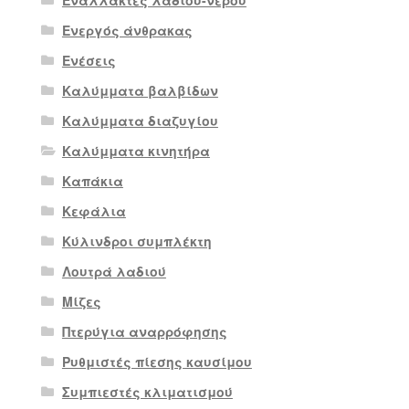
Εναλλάκτες λαδιού-νερού
Ενεργός άνθρακας
Ενέσεις
Καλύμματα βαλβίδων
Καλύμματα διαζυγίου
Καλύμματα κινητήρα
Καπάκια
Κεφάλια
Κύλινδροι συμπλέκτη
Λουτρά λαδιού
Μίζες
Πτερύγια αναρρόφησης
Ρυθμιστές πίεσης καυσίμου
Συμπιεστές κλιματισμού