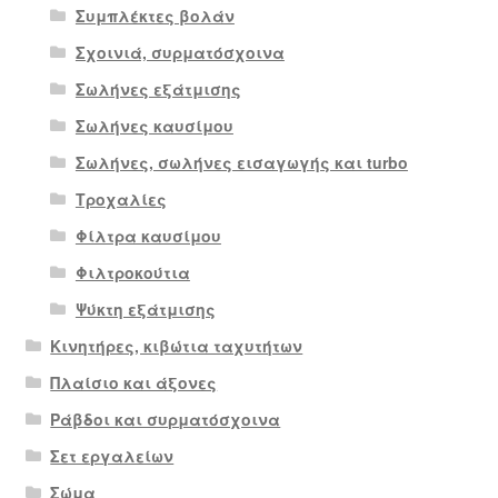
Συμπλέκτες βολάν
Σχοινιά, συρματόσχοινα
Σωλήνες εξάτμισης
Σωλήνες καυσίμου
Σωλήνες, σωλήνες εισαγωγής και turbo
Τροχαλίες
Φίλτρα καυσίμου
Φιλτροκούτια
Ψύκτη εξάτμισης
Κινητήρες, κιβώτια ταχυτήτων
Πλαίσιο και άξονες
Ράβδοι και συρματόσχοινα
Σετ εργαλείων
Σώμα