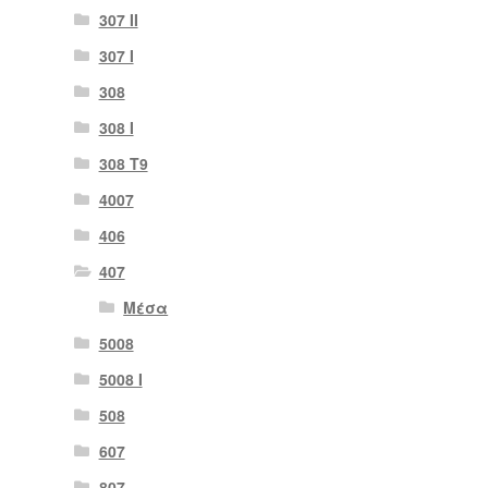
307 II
307 Ι
308
308 Ι
308 Τ9
4007
406
407
Μέσα
5008
5008 Ι
508
607
807