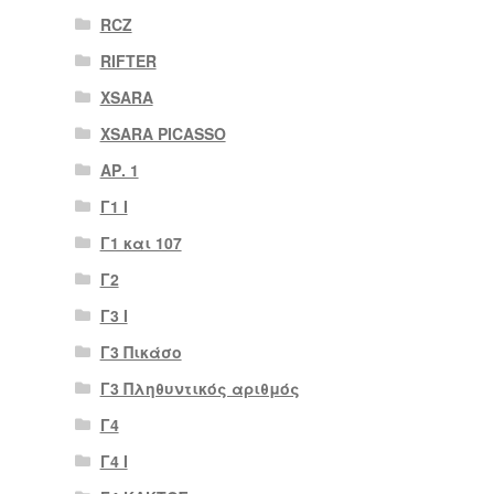
RCZ
RIFTER
XSARA
XSARA PICASSO
ΑΡ. 1
Γ1 Ι
Γ1 και 107
Γ2
Γ3 Ι
Γ3 Πικάσο
Γ3 Πληθυντικός αριθμός
Γ4
Γ4 Ι