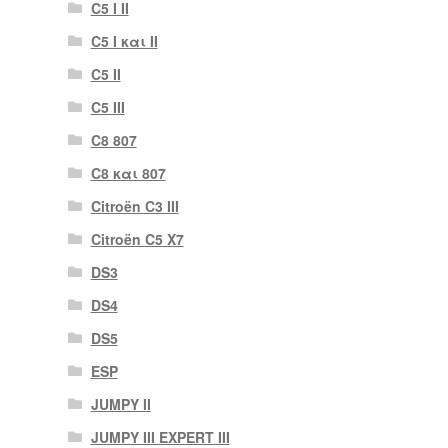
C5 I II
C5 I και II
C5 II
C5 III
C8 807
C8 και 807
Citroën C3 III
Citroën C5 X7
DS3
DS4
DS5
ESP
JUMPY II
JUMPY III EXPERT III