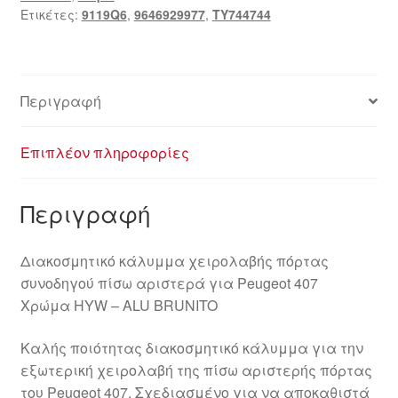
Ετικέτες:
9119Q6
,
9646929977
,
TY744744
9646929977
9119Q6
ποσότητα
Περιγραφή
Επιπλέον πληροφορίες
Περιγραφή
Διακοσμητικό κάλυμμα χειρολαβής πόρτας
συνοδηγού πίσω αριστερά για Peugeot 407
Χρώμα HYW – ALU BRUNITO
Καλής ποιότητας διακοσμητικό κάλυμμα για την
εξωτερική χειρολαβή της πίσω αριστερής πόρτας
του Peugeot 407. Σχεδιασμένο για να αποκαθιστά