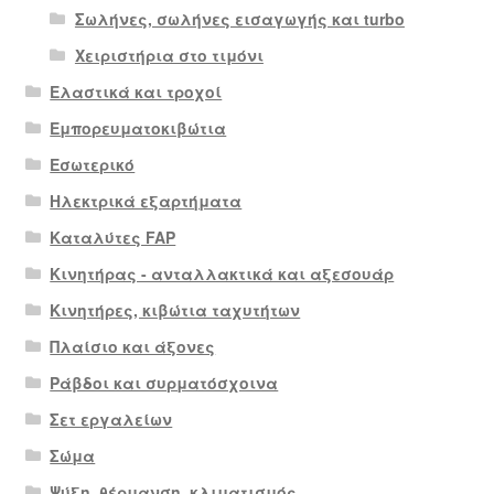
Σωλήνες, σωλήνες εισαγωγής και turbo
Χειριστήρια στο τιμόνι
Ελαστικά και τροχοί
Εμπορευματοκιβώτια
Εσωτερικό
Ηλεκτρικά εξαρτήματα
Καταλύτες FAP
Κινητήρας - ανταλλακτικά και αξεσουάρ
Κινητήρες, κιβώτια ταχυτήτων
Πλαίσιο και άξονες
Ράβδοι και συρματόσχοινα
Σετ εργαλείων
Σώμα
Ψύξη, θέρμανση, κλιματισμός