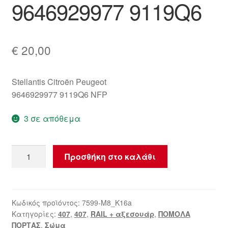
9646929977 9119Q6
€
20,00
Stellantis Citroën Peugeot
9646929977 9119Q6 NFP
3 σε απόθεμα
Κάλυμμα
Προσθήκη στο καλάθι
λαβής
αριστερής
πίσω
πόρτας
Κωδικός προϊόντος:
7599-M8_K16a
Κατηγορίες:
407
,
407
,
RAIL + αξεσουάρ
,
ΠΟΜΟΛΑ
Peugeot
ΠΟΡΤΑΣ
,
Σώμα
407