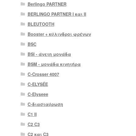
Berlingo PARTNER
BERLINGO PARTNER I και II
BLEUTOOTH
Booster + κύλινδροι φρένων
BSC
BSI - άνετη μονάδα
BSM - μονάδα κινητήρα
C-Crosser 4007
C-ELYSÉE
C-Elyseee
C-διασταύρωση
C1 II
C2 C3
C2 και C3