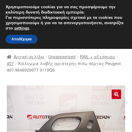
ΑΠΟΣΤΟΛΗ από 7 EUR
Χρησιμοποιούμε cookies για να σας προσφέρουμε την
καλύτερη δυνατή διαδικτυακή εμπειρία.
Δευτέρα-Παρ. 9 π.μ. - 4 μ.μ.
800 848 1565
Για περισσότερες πληροφορίες σχετικά με τα cookies που
χρησιμοποιούμε ή για να τα απενεργοποιήσετε, ανατρέξτε
Απευθείας
Μετάβαση
στο
settings
.
Μενού
μετάβαση
σε
Αποδέχομαι
στην
περιεχόμενο
Αρχική
πλοήγηση
Αρχική σελίδα
Uncategorized
RAIL + αξεσουάρ
Διαδικασία Παραπόνων
407
Κάλυμμα λαβής αριστερής πίσω πόρτας Peugeot
407 9646929977 9119Q6
Επικοινωνία
Καροτσάκι
🔍
Μεταφορά
Ο λογαριασμός μου