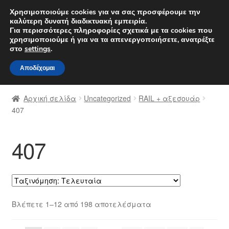
ΑΠΟΣΤΟΛΗ από 7 EUR
Χρησιμοποιούμε cookies για να σας προσφέρουμε την
καλύτερη δυνατή διαδικτυακή εμπειρία.
Δευτέρα-Παρ. 9 π.μ. - 4 μ.μ.
800 848 1565
Για περισσότερες πληροφορίες σχετικά με τα cookies που
χρησιμοποιούμε ή για να τα απενεργοποιήσετε, ανατρέξτε
Απευθείας
Μετάβαση
στο
settings
.
Μενού
μετάβαση
σε
Αποδέχομαι
στην
περιεχόμενο
Αρχική
πλοήγηση
Αρχική σελίδα
Uncategorized
RAIL + αξεσουάρ
Διαδικασία Παραπόνων
407
Επικοινωνία
407
Καροτσάκι
Μεταφορά
Sorted
Βλέπετε 1–12 από 198 αποτελέσματα
Ο λογαριασμός μου
by
latest