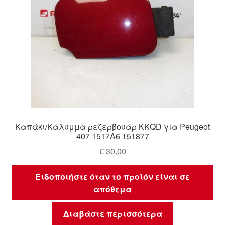
Καπάκι/Κάλυμμα ρεζερβουάρ KKQD για Peugeot
407 1517A6 151877
€
30,00
Ειδοποιήστε όταν το προϊόν είναι σε
απόθεμα
Διαβάστε περισσότερα