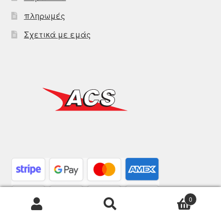
πληρωμές
Σχετικά με εμάς
0
Αναζήτηση
Αναζήτηση
για: