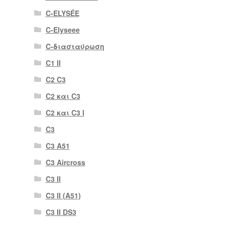
C-ELYSÉE
C-Elyseee
C-διασταύρωση
C1 II
C2 C3
C2 και C3
C2 και C3 I
C3
C3 A51
C3 Aircross
C3 II
C3 II (A51)
C3 II DS3