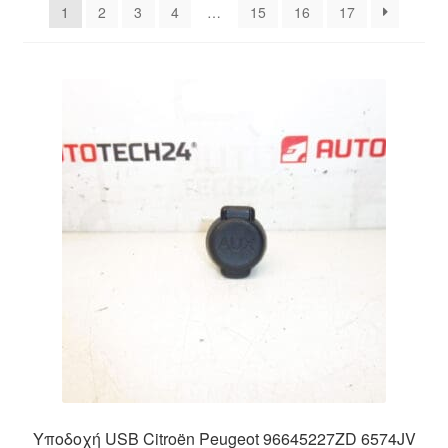
1
2
3
4
…
15
16
17
Ολοκλήρωση αγοράς
Οροι και Προϋποθέσεις
Παγκόσμια αποστολή
Παράπονα
πληρωμές
Πολιτική Απορρήτου
Σχετικά με εμάς
Υποδοχή USB Citroën Peugeot 96645227ZD 6574JV