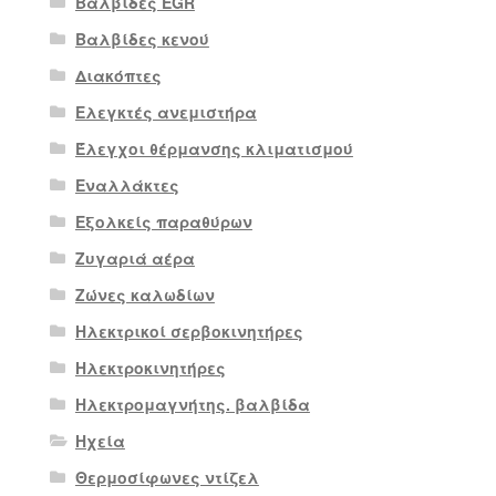
Βαλβίδες EGR
Βαλβίδες κενού
Διακόπτες
Ελεγκτές ανεμιστήρα
Έλεγχοι θέρμανσης κλιματισμού
Εναλλάκτες
Εξολκείς παραθύρων
Ζυγαριά αέρα
Ζώνες καλωδίων
Ηλεκτρικοί σερβοκινητήρες
Ηλεκτροκινητήρες
Ηλεκτρομαγνήτης. βαλβίδα
Ηχεία
Θερμοσίφωνες ντίζελ