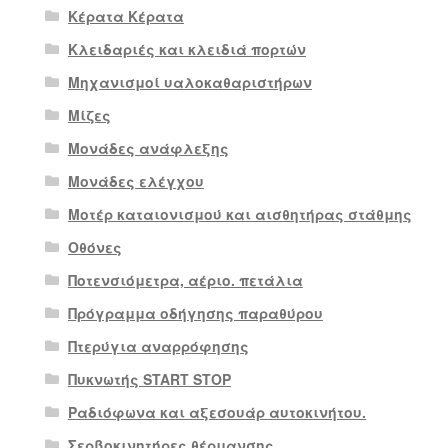
Κέρατα Κέρατα
Κλειδαριές και κλειδιά πορτών
Μηχανισμοί υαλοκαθαριστήρων
Μίζες
Μονάδες ανάφλεξης
Μονάδες ελέγχου
Μοτέρ καταιονισμού και αισθητήρας στάθμης
Οθόνες
Ποτενσιόμετρα, αέριο. πετάλια
Πρόγραμμα οδήγησης παραθύρου
Πτερύγια αναρρόφησης
Πυκνωτής START STOP
Ραδιόφωνα και αξεσουάρ αυτοκινήτου.
Σερβοκινητήρες θέρμανσης