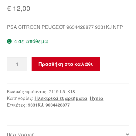
€
12,00
PSA CITROEN PEUGEOT 9634428877 9331KJ NFP
4 σε απόθεμα
Κάλυμμα
Προσθήκη στο καλάθι
Ηχείου
Citroën
Peugeot
9634428877
Κωδικός προϊόντος:
7119-L5_K18
Κατηγορίες:
Ηλεκτρικά εξαρτήματα
,
Ηχεία
9331KJ
Ετικέτες:
9331KJ
,
9634428877
ποσότητα
Περιγραφή