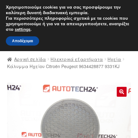
ΑΠΟΣΤΟΛΗ από 7 EUR
Χρησιμοποιούμε cookies για να σας προσφέρουμε την
καλύτερη δυνατή διαδικτυακή εμπειρία.
Δευτέρα-Παρ. 9 π.μ. - 4 μ.μ.
800 848 1565
Για περισσότερες πληροφορίες σχετικά με τα cookies που
χρησιμοποιούμε ή για να τα απενεργοποιήσετε, ανατρέξτε
Απευθείας
Μετάβαση
στο
settings
.
Μενού
μετάβαση
σε
Αποδέχομαι
στην
περιεχόμενο
Αρχική
πλοήγηση
Αρχική σελίδα
Ηλεκτρικά εξαρτήματα
Ηχεία
Διαδικασία Παραπόνων
Κάλυμμα Ηχείου Citroën Peugeot 9634428877 9331KJ
Επικοινωνία
Καροτσάκι
🔍
Μεταφορά
Ο λογαριασμός μου