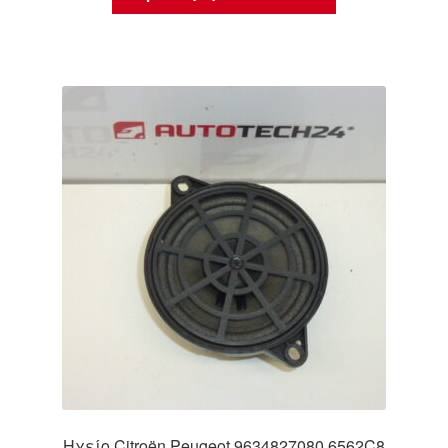
Ηχείο Citroën Peugeot 9634827080 6562C8