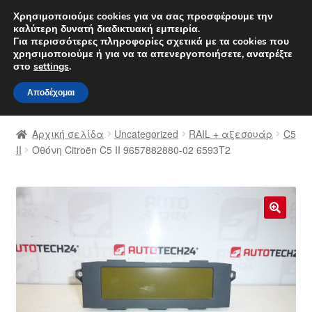
ΑΠΟΣΤΟΛΗ από 7 EUR
Χρησιμοποιούμε cookies για να σας προσφέρουμε την
καλύτερη δυνατή διαδικτυακή εμπειρία.
Δευτέρα-Παρ. 9 π.μ. - 4 μ.μ.
800 848 1565
Για περισσότερες πληροφορίες σχετικά με τα cookies που
χρησιμοποιούμε ή για να τα απενεργοποιήσετε, ανατρέξτε
Απευθείας
Μετάβαση
στο
settings
.
Μενού
μετάβαση
σε
Αποδέχομαι
στην
περιεχόμενο
Αρχική
πλοήγηση
Αρχική σελίδα
Uncategorized
RAIL + αξεσουάρ
C5
Διαδικασία Παραπόνων
II
Οθόνη Citroën C5 II 9657882880-02 6593T2
Επικοινωνία
Καροτσάκι
🔍
Μεταφορά
Ο λογαριασμός μου