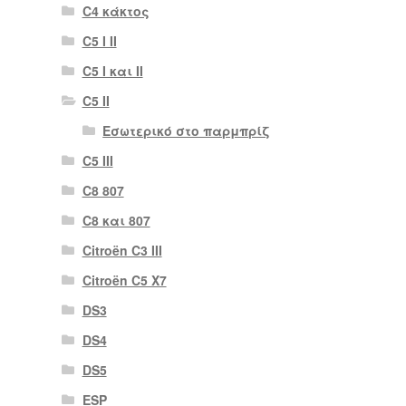
C4 κάκτος
C5 I II
C5 I και II
C5 II
Εσωτερικό στο παρμπρίζ
C5 III
C8 807
C8 και 807
Citroën C3 III
Citroën C5 X7
DS3
DS4
DS5
ESP