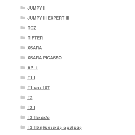
JUMPY II
JUMPY III EXPERT III
RCZ
RIFTER
XSARA
XSARA PICASSO
ΑΡ. 1
Γ1 Ι
Γ1 και 107
Γ2
Γ3 Ι
Γ3 Πικάσο
Γ3 Πληθυντικός αριθμός