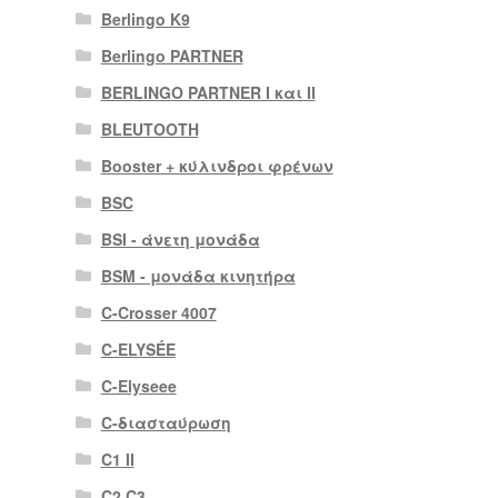
Berlingo K9
Berlingo PARTNER
BERLINGO PARTNER I και II
BLEUTOOTH
Booster + κύλινδροι φρένων
BSC
BSI - άνετη μονάδα
BSM - μονάδα κινητήρα
C-Crosser 4007
C-ELYSÉE
C-Elyseee
C-διασταύρωση
C1 II
C2 C3