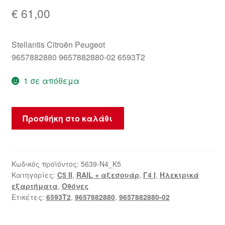
€
61,00
Stellantis Citroën Peugeot
9657882880 9657882880-02 6593T2
1 σε απόθεμα
Οθόνη
Προσθήκη στο καλάθι
Citroën
C5
II
9657882880-
Κωδικός προϊόντος:
5639-N4_K5
Κατηγορίες:
C5 II
,
RAIL + αξεσουάρ
,
Γ4 Ι
,
Ηλεκτρικά
02
εξαρτήματα
,
Οθόνες
6593T2
Ετικέτες:
6593T2
,
9657882880
,
9657882880-02
ποσότητα