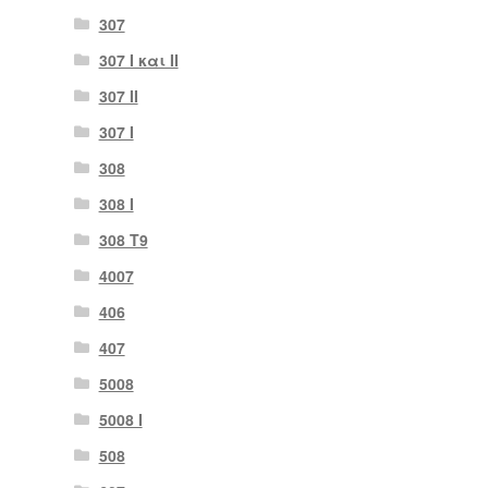
307
307 I και II
307 II
307 Ι
308
308 Ι
308 Τ9
4007
406
407
5008
5008 Ι
508