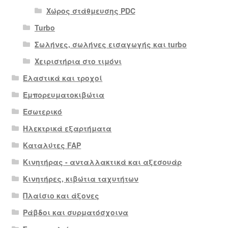
Χώρος στάθμευσης PDC
Turbo
Σωλήνες, σωλήνες εισαγωγής και turbo
Χειριστήρια στο τιμόνι
Ελαστικά και τροχοί
Εμπορευματοκιβώτια
Εσωτερικό
Ηλεκτρικά εξαρτήματα
Καταλύτες FAP
Κινητήρας - ανταλλακτικά και αξεσουάρ
Κινητήρες, κιβώτια ταχυτήτων
Πλαίσιο και άξονες
Ράβδοι και συρματόσχοινα