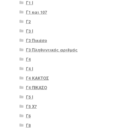
Γ1 Ι
Γ1 και 107
Γ2
Γ3 Ι
Γ3 Πικάσο
Γ3 Πληθυντικός αριθμός
Γ4
Γ4 Ι
Γ4 ΚΑΚΤΟΣ
Γ4 ΠΙΚΑΣΟ
Γ5 Ι
Γ5 Χ7
Γ6
Γ8