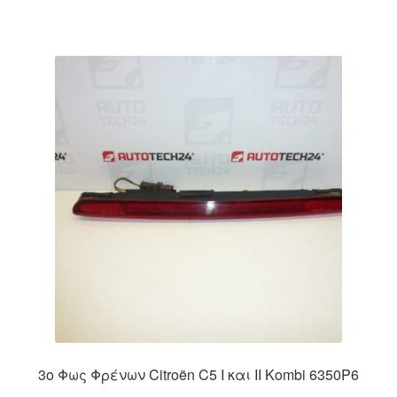
3ο Φως Φρένων Citroën C5 I και II Kombi 6350P6