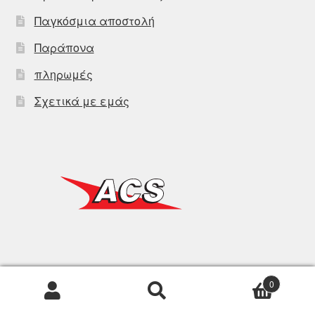
Παγκόσμια αποστολή
Παράπονα
πληρωμές
Σχετικά με εμάς
0
Αναζήτηση
Αναζήτηση
για: