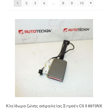
1
2
3
4
…
8
9
10
Ολοκλήρωση αγοράς
Οροι και Προϋποθέσεις
Παγκόσμια αποστολή
Παράπονα
πληρωμές
Πολιτική Απορρήτου
Σχετικά με εμάς
Κλείδωμα ζώνης ασφαλείας Σιτροέν C5 II 8973NX