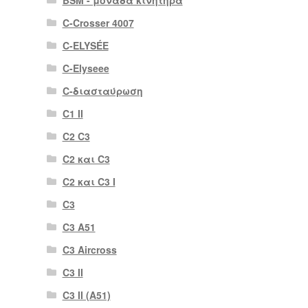
BSM - μονάδα κινητήρα
C-Crosser 4007
C-ELYSÉE
C-Elyseee
C-διασταύρωση
C1 II
C2 C3
C2 και C3
C2 και C3 I
C3
C3 A51
C3 Aircross
C3 II
C3 II (A51)