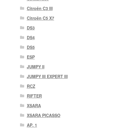
Citroën C3 III
Citroën C5 X7
DS3
DS4
DS5
ESP
JUMPY II
JUMPY III EXPERT III
RCZ
RIFTER
XSARA
XSARA PICASSO
ΑΡ. 1