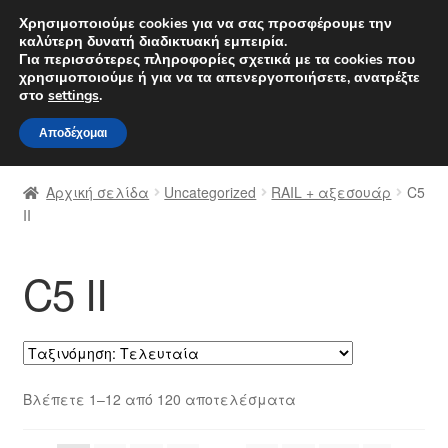
ΑΠΟΣΤΟΛΗ από 7 EUR
Χρησιμοποιούμε cookies για να σας προσφέρουμε την
καλύτερη δυνατή διαδικτυακή εμπειρία.
Δευτέρα-Παρ. 9 π.μ. - 4 μ.μ.
800 848 1565
Για περισσότερες πληροφορίες σχετικά με τα cookies που
χρησιμοποιούμε ή για να τα απενεργοποιήσετε, ανατρέξτε
Απευθείας
Μετάβαση
στο
settings
.
Μενού
μετάβαση
σε
Αποδέχομαι
στην
περιεχόμενο
Αρχική
πλοήγηση
Αρχική σελίδα
Uncategorized
RAIL + αξεσουάρ
C5
Διαδικασία Παραπόνων
II
Επικοινωνία
C5 II
Καροτσάκι
Μεταφορά
Sorted
Βλέπετε 1–12 από 120 αποτελέσματα
Ο λογαριασμός μου
by
latest