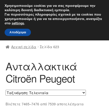
ΑΠΟΣΤΟΛΗ από 7 EUR
Χρησιμοποιούμε cookies για να σας προσφέρουμε την
καλύτερη δυνατή διαδικτυακή εμπειρία.
Δευτέρα-Παρ. 9 π.μ. - 4 μ.μ.
800 848 1565
Για περισσότερες πληροφορίες σχετικά με τα cookies που
χρησιμοποιούμε ή για να τα απενεργοποιήσετε, ανατρέξτε
Απευθείας
Μετάβαση
στο
settings
.
Μενού
μετάβαση
σε
Αποδέχομαι
στην
περιεχόμενο
Αρχική
πλοήγηση
Αρχική σελίδα
Σελίδα 623
Διαδικασία Παραπόνων
Ανταλλακτικά
Επικοινωνία
Citroën Peugeot
Καροτσάκι
Μεταφορά
Ο λογαριασμός μου
Sorted
Βλέπετε 7465–7476 από 7539 αποτελέσματα
by