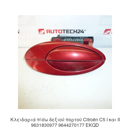
Κλειδαριά πίσω δεξιού πορτού Citroën C5 I και II
9631830977 9644270177 EKQD