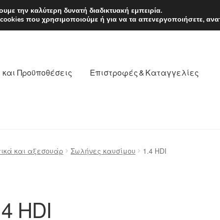
EUR
Δευτέρα-Παρ. 9
υμε την καλύτερη δυνατή διαδικτυακή εμπειρία.
 cookies που χρησιμοποιούμε ή για να τα απενεργοποιήσετε, ανα
 και Προϋποθέσεις
Επιστροφές & Καταγγελίες
νωνία
Καροτσάκι
Μεταφορά
Ο λογαριασμός μου
τικά και αξεσουάρ
Σωλήνες καυσίμου
1.4 HDI
θέσεις
Παγκόσμια αποστολή
Παράπονα
πληρωμές
.4 HDI