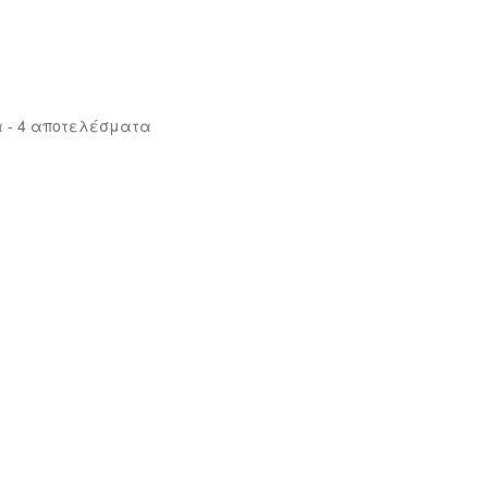
Sorted
 - 4 αποτελέσματα
by
latest