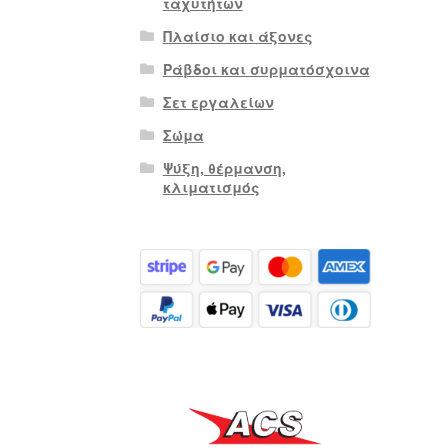
ταχυτήτων
Πλαίσιο και άξονες
Ράβδοι και συρματόσχοινα
Σετ εργαλείων
Σώμα
Ψύξη, θέρμανση,
κλιματισμός