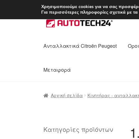
ΑΠΟΣΤΟΛΗ από 7 
Χρησιμοποιούμε cookies για να σας προσφέρο
Για περισσότερες πληροφορίες σχετικά με τα
Απευθείας
Μετάβαση
μετάβαση
σε
στην
περιεχόμενο
πλοήγηση
Ανταλλακτικά Citroën Peugeot
Οροι
Μεταφορά
Αρχική
Διαδικασία Παραπόνων
Επικοι
Αρχική σελίδα
Κινητήρας - ανταλλακ
Ολοκλήρωση αγοράς
Οροι και Προϋπο
Πολιτική Απορρήτου
Σχετικά με εμάς
1
Κατηγορίες προϊόντων