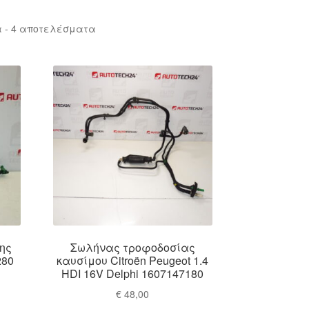
Sorted
 - 4 αποτελέσματα
by
latest
ης
Σωλήνας τροφοδοσίας
280
καυσίμου Citroën Peugeot 1.4
HDI 16V Delphi 1607147180
€
48,00