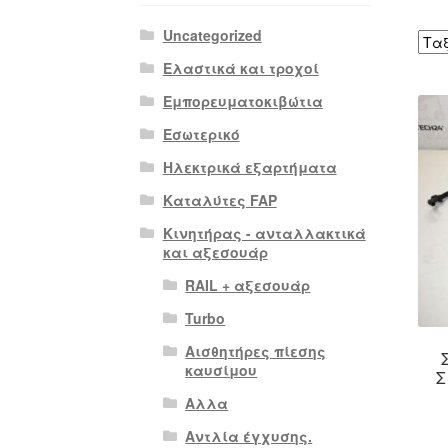
Uncategorized
Ελαστικά και τροχοί
Εμπορευματοκιβώτια
Εσωτερικό
Ηλεκτρικά εξαρτήματα
Καταλύτες FAP
Κινητήρας - ανταλλακτικά
και αξεσουάρ
RAIL + αξεσουάρ
Turbo
Αισθητήρες πίεσης
καυσίμου
Σ
Αλλα
Αντλία έγχυσης.