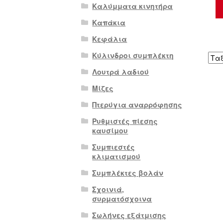
Καλύμματα κινητήρα
Καπάκια
Κεφάλια
Κύλινδροι συμπλέκτη
Λουτρά λαδιού
Μίζες
Πτερύγια αναρρόφησης
Ρυθμιστές πίεσης
καυσίμου
Συμπιεστές
κλιματισμού
Συμπλέκτες βολάν
Σχοινιά,
συρματόσχοινα
Σωλήνες εξάτμισης