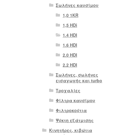
Σωλήνες καυσίμου
1,0 1KR
1,5 HDi
1.4 HDI
1.6 HDI
2.0 HDI
2.2 HDI
Σωλήνες, σωλήνες
εισαγωγής και turbo
Τροχαλίες
Φίλτρα καυσίμου
Φιλτροκούτια
Ψύκτη εξάτμισης
Κινητήρες, κιβώτια