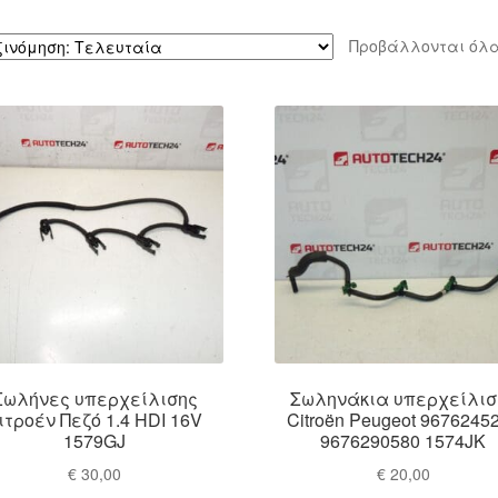
Προβάλλονται όλα
Σωλήνες υπερχείλισης
Σωληνάκια υπερχείλισ
ιτροέν Πεζό 1.4 HDI 16V
Citroën Peugeot 9676245
1579GJ
9676290580 1574JK
€
30,00
€
20,00