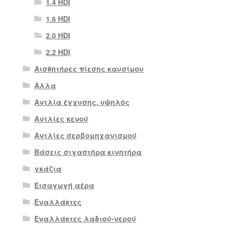
1.4 HDI
1.6 HDI
2.0 HDI
2.2 HDI
Αισθητήρες πίεσης καυσίμου
Αλλα
Αντλία έγχυσης. υψηλός
Αντλίες κενού
Αντλίες σερβομηχανισμού
Βάσεις σιγαστήρα κινητήρα
γκάζια
Εισαγωγή αέρα
Εναλλάκτες
Εναλλάκτες λαδιού-νερού