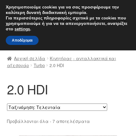
ΑΠΟΣΤΟΛΗ από 7 EUR
Χρησιμοποιούμε cookies για να σας προσφέρουμε την
καλύτερη δυνατή διαδικτυακή εμπειρία.
Δευτέρα-Παρ. 9 π.μ. - 4 μ.μ.
800 848 1565
Για περισσότερες πληροφορίες σχετικά με τα cookies που
χρησιμοποιούμε ή για να τα απενεργοποιήσετε, ανατρέξτε
Απευθείας
Μετάβαση
στο
settings
.
Μενού
μετάβαση
σε
Αποδέχομαι
στην
περιεχόμενο
Αρχική
πλοήγηση
Αρχική σελίδα
Κινητήρας - ανταλλακτικά και
Διαδικασία Παραπόνων
αξεσουάρ
Turbo
2.0 HDI
Επικοινωνία
2.0 HDI
Καροτσάκι
Μεταφορά
Sorted
Προβάλλονται όλα - 7 αποτελέσματα
Ο λογαριασμός μου
by
latest