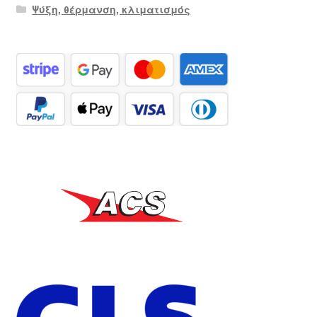
Ψύξη, θέρμανση, κλιματισμός