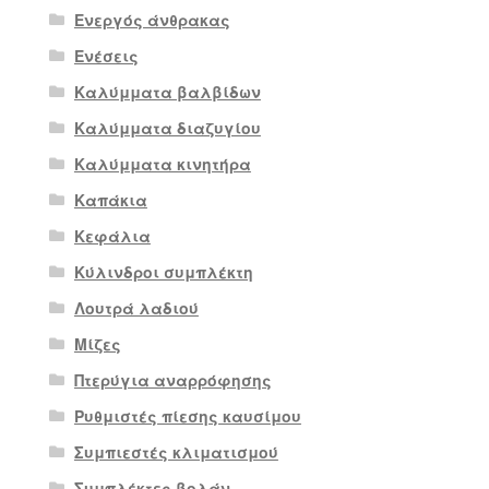
Ενεργός άνθρακας
Ενέσεις
Καλύμματα βαλβίδων
Καλύμματα διαζυγίου
Καλύμματα κινητήρα
Καπάκια
Κεφάλια
Κύλινδροι συμπλέκτη
Λουτρά λαδιού
Μίζες
Πτερύγια αναρρόφησης
Ρυθμιστές πίεσης καυσίμου
Συμπιεστές κλιματισμού
Συμπλέκτες βολάν