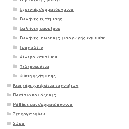
Σχοινιά, συρματόσχοινα
Σωλήνες εξάτμισης
Σωλήνες καυσίμου
Σωλήνες, σωλήνες εισαγωγής και turbo
Τροχαλίες
Φίλτρα καυσίμου
Φιλτροκούτια
Ψύκτη εξάτμισης
Κινητήρες, κιβώτια ταχυτήτων
Πλαίσιο και άξονες
Ράβδοι και συρματόσχοινα
Σετ εργαλείων
Σώμα