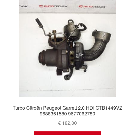
Ολοκλήρωση αγοράς
Οροι και Προϋποθέσεις
Παγκόσμια αποστολή
Παράπονα
πληρωμές
Πολιτική Απορρήτου
Σχετικά με εμάς
Turbo Citroën Peugeot Garrett 2.0 HDI GTB1449VZ
9688361580 9677062780
€
182,00