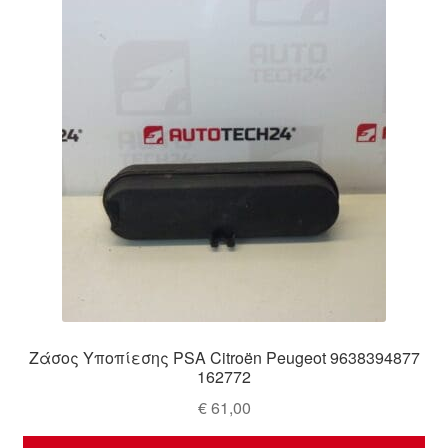
Ολοκλήρωση αγοράς
Οροι και Προϋποθέσεις
Παγκόσμια αποστολή
Παράπονα
πληρωμές
Πολιτική Απορρήτου
Σχετικά με εμάς
Ζάσος Υποπίεσης PSA Citroën Peugeot 9638394877
162772
€
61,00