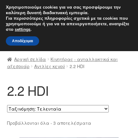
ΑΠΟΣΤΟΛΗ από 7 EUR
Χρησιμοποιούμε cookies για να σας προσφέρουμε την
καλύτερη δυνατή διαδικτυακή εμπειρία.
Δευτέρα-Παρ. 9 π.μ. - 4 μ.μ.
800 848 1565
Για περισσότερες πληροφορίες σχετικά με τα cookies που
χρησιμοποιούμε ή για να τα απενεργοποιήσετε, ανατρέξτε
Απευθείας
Μετάβαση
στο
settings
.
Μενού
μετάβαση
σε
Αποδέχομαι
στην
περιεχόμενο
Αρχική
πλοήγηση
Αρχική σελίδα
Κινητήρας - ανταλλακτικά και
Διαδικασία Παραπόνων
αξεσουάρ
Αντλίες κενού
2.2 HDI
Επικοινωνία
2.2 HDI
Καροτσάκι
Μεταφορά
Sorted
Προβάλλονται όλα - 3 αποτελέσματα
Ο λογαριασμός μου
by
latest