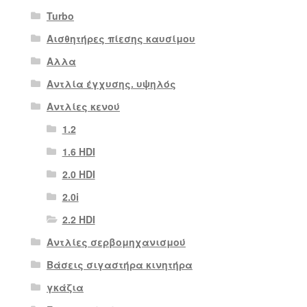
Turbo
Αισθητήρες πίεσης καυσίμου
Αλλα
Αντλία έγχυσης. υψηλός
Αντλίες κενού
1.2
1.6 HDI
2.0 HDI
2.0i
2.2 HDI
Αντλίες σερβομηχανισμού
Βάσεις σιγαστήρα κινητήρα
γκάζια