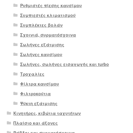
Ρυθμιστές πίεσης καυσίμου
Συμπιεστές κλιματισμού
Συμπλέκτες βολάν
Σχοινιά, συρματόσχοινα
Σωλήνες εξάτμισης
Σωλήνες καυσίμου
Σωλήνες, σωλήνες εισαγωγής και turbo
Τροχαλίες
Φίλτρα καυσίμου
Φιλτροκούτια
Ψύκτη εξάτμισης
Κινητήρες, κιβώτια ταχυτήτων
Πλαίσιο και άξονες
Ράβδοι και συρματόσχοινα