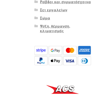
Ράβδοι και συρματόσχοινα
Σετ εργαλείων
Σώμα
Ψύξη, θέρμανση,
κλιματισμός