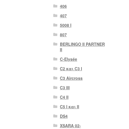
406
407
5008 Ι
807
BERLINGO II PARTNER
II
C-Elysée
C2 και C3 I
C3 Aircross
C3 III
C4 II
C5 I και II
DS4
XSARA 02-