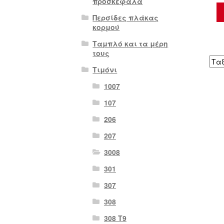
προσκέφαλα
Περσίδες πλάκας
κορμού
Ταμπλό και τα μέρη
τους
Τιμόνι
1007
107
206
207
3008
301
307
308
308 Τ9