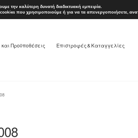
EUR
Δευτέρα-Παρ. 9
υμε την καλύτερη δυνατή διαδικτυακή εμπειρία.
 cookies που χρησιμοποιούμε ή για να τα απενεργοποιήσετε, ανα
 και Προϋποθέσεις
Επιστροφές & Καταγγελίες
νωνία
Καροτσάκι
Μεταφορά
Ο λογαριασμός μου
08
θέσεις
Παγκόσμια αποστολή
Παράπονα
πληρωμές
008