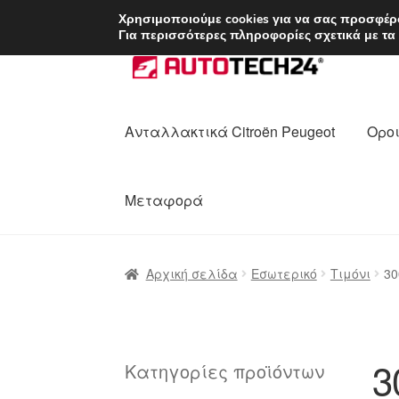
ΑΠΟΣΤΟΛΗ από 7 
Χρησιμοποιούμε cookies για να σας προσφέρο
Για περισσότερες πληροφορίες σχετικά με τα
Απευθείας
Μετάβαση
μετάβαση
σε
στην
περιεχόμενο
πλοήγηση
Ανταλλακτικά Citroën Peugeot
Οροι
Μεταφορά
Αρχική
Διαδικασία Παραπόνων
Επικοι
Αρχική σελίδα
Εσωτερικό
Τιμόνι
30
Ολοκλήρωση αγοράς
Οροι και Προϋπο
Πολιτική Απορρήτου
Σχετικά με εμάς
3
Κατηγορίες προϊόντων