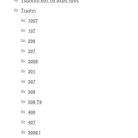
Ταμπλό και τα μέρη τους
Τιμόνι
1007
107
206
207
3008
301
307
308
308 Τ9
406
407
5008 Ι