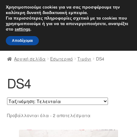
ΑΠΟΣΤΟΛΗ από 7 EUR
Χρησιμοποιούμε cookies για να σας προσφέρουμε την
καλύτερη δυνατή διαδικτυακή εμπειρία.
Δευτέρα-Παρ. 9 π.μ. - 4 μ.μ.
800 848 1565
Για περισσότερες πληροφορίες σχετικά με τα cookies που
χρησιμοποιούμε ή για να τα απενεργοποιήσετε, ανατρέξτε
Απευθείας
Μετάβαση
στο
settings
.
Μενού
μετάβαση
σε
Αποδέχομαι
στην
περιεχόμενο
Αρχική
πλοήγηση
Αρχική σελίδα
Εσωτερικό
Τιμόνι
DS4
Διαδικασία Παραπόνων
DS4
Επικοινωνία
Καροτσάκι
Μεταφορά
Sorted
Προβάλλονται όλα - 2 αποτελέσματα
by
Ο λογαριασμός μου
latest