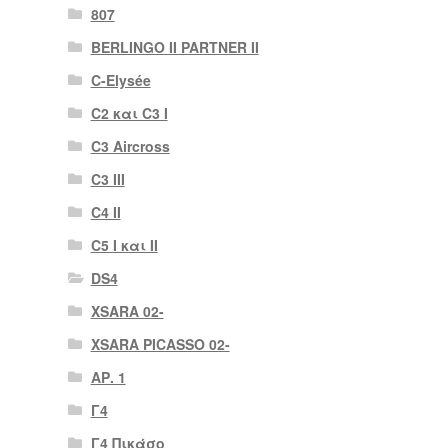
807
BERLINGO II PARTNER II
C-Elysée
C2 και C3 I
C3 Aircross
C3 III
C4 II
C5 I και II
DS4
XSARA 02-
XSARA PICASSO 02-
ΑΡ. 1
Γ4
Γ4 Πικάσο