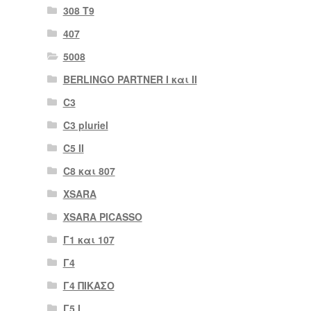
308 Τ9
407
5008
BERLINGO PARTNER I και II
C3
C3 pluriel
C5 II
C8 και 807
XSARA
XSARA PICASSO
Γ1 και 107
Γ4
Γ4 ΠΙΚΑΣΟ
Γ5 Ι