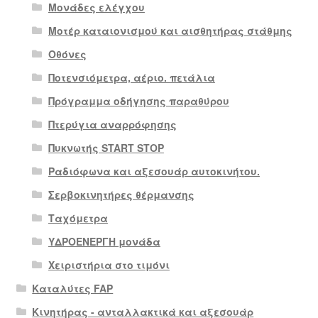
Μονάδες ελέγχου
Μοτέρ καταιονισμού και αισθητήρας στάθμης
Οθόνες
Ποτενσιόμετρα, αέριο. πετάλια
Πρόγραμμα οδήγησης παραθύρου
Πτερύγια αναρρόφησης
Πυκνωτής START STOP
Ραδιόφωνα και αξεσουάρ αυτοκινήτου.
Σερβοκινητήρες θέρμανσης
Ταχόμετρα
ΥΔΡΟΕΝΕΡΓΗ μονάδα
Χειριστήρια στο τιμόνι
Καταλύτες FAP
Κινητήρας - ανταλλακτικά και αξεσουάρ