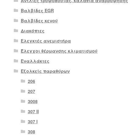
Αντλίες τροφοδοσίας, καλάθια αναρρόφησης
Βαλβίδες EGR
Βαλβίδες κενού
Διακόπτες
Ελεγκτές ανεμιστήρα
Έλεγχοι θέρμανσης κλιματισμού
Εναλλάκτες
Εξολκείς παραθύρων
206
207
3008
307 II
307 Ι
308