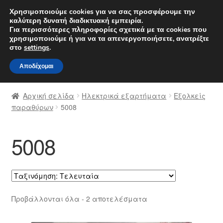
ΑΠΟΣΤΟΛΗ από 7 EUR
Χρησιμοποιούμε cookies για να σας προσφέρουμε την
καλύτερη δυνατή διαδικτυακή εμπειρία.
Δευτέρα-Παρ. 9 π.μ. - 4 μ.μ.
800 848 1565
Για περισσότερες πληροφορίες σχετικά με τα cookies που
χρησιμοποιούμε ή για να τα απενεργοποιήσετε, ανατρέξτε
Απευθείας
Μετάβαση
στο
settings
.
Μενού
μετάβαση
σε
Αποδέχομαι
στην
περιεχόμενο
Αρχική
πλοήγηση
Αρχική σελίδα
Ηλεκτρικά εξαρτήματα
Εξολκείς
Διαδικασία Παραπόνων
παραθύρων
5008
Επικοινωνία
5008
Καροτσάκι
Μεταφορά
Sorted
Προβάλλονται όλα - 2 αποτελέσματα
Ο λογαριασμός μου
by
latest