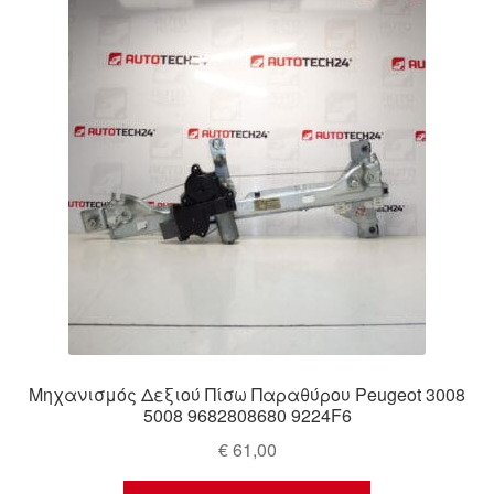
Ολοκλήρωση αγοράς
Οροι και Προϋποθέσεις
Παγκόσμια αποστολή
Παράπονα
πληρωμές
Πολιτική Απορρήτου
Σχετικά με εμάς
Μηχανισμός Δεξιού Πίσω Παραθύρου Peugeot 3008
5008 9682808680 9224F6
€
61,00