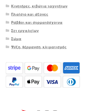
Κινητήρες, κιβώτια ταχυτήτων
Πλαίσιο και άξονες
Ράβδοι και συρματόσχοινα
Σετ εργαλείων
Σώμα
Ψύξη, θέρμανση, κλιματισμός