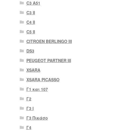
C3 A51
C3 II
C4 II
C5 II
CITROEN BERLINGO III
DS3
PEUGEOT PARTNER III
XSARA
XSARA PICASSO
Γ1 και 107
Γ2
Γ3 Ι
Γ3 Πικάσο
Γ4