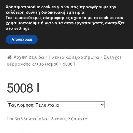
ΑΠΟΣΤΟΛΗ από 7 EUR
Χρησιμοποιούμε cookies για να σας προσφέρουμε την
καλύτερη δυνατή διαδικτυακή εμπειρία.
Δευτέρα-Παρ. 9 π.μ. - 4 μ.μ.
800 848 1565
Για περισσότερες πληροφορίες σχετικά με τα cookies που
χρησιμοποιούμε ή για να τα απενεργοποιήσετε, ανατρέξτε
Απευθείας
Μετάβαση
στο
settings
.
Μενού
μετάβαση
σε
Αποδέχομαι
στην
περιεχόμενο
Αρχική
πλοήγηση
Αρχική σελίδα
Ηλεκτρικά εξαρτήματα
Έλεγχοι
Διαδικασία Παραπόνων
θέρμανσης κλιματισμού
5008 Ι
Επικοινωνία
5008 Ι
Καροτσάκι
Μεταφορά
Sorted
Προβάλλονται όλα - 3 αποτελέσματα
Ο λογαριασμός μου
by
latest