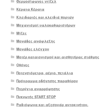
Θερμοσίφωνες ντίζελ
Κέρατα Κέρατα
Κλειδαριές και κλειδιά πορτών
Μηχανισμοί υαλοκαθαριστήρων
Μίζες
Μονάδες ανάφλεξης
Μονάδες ελέγχου
Μοτέρ καταιονισμού και αισθητήρας στάθμης
Οθόνες
Ποτενσιόμετρα, αέριο. πετάλια
Πρόγραμμα οδήγησης παραθύρου
Πτερύγια αναρρόφησης
Πυκνωτής START STOP
Ραδιόφωνα και αξεσουάρ αυτοκινήτου.