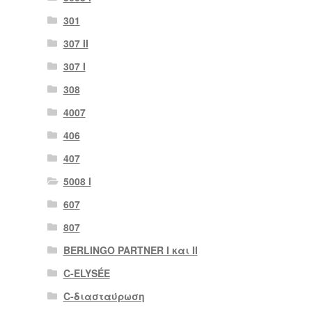
301
307 II
307 Ι
308
4007
406
407
5008 Ι
607
807
BERLINGO PARTNER I και II
C-ELYSÉE
C-διασταύρωση