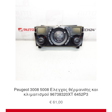
Ολοκλήρωση αγοράς
Οροι και Προϋποθέσεις
Παγκόσμια αποστολή
Παράπονα
πληρωμές
Πολιτική Απορρήτου
Σχετικά με εμάς
Peugeot 3008 5008 Έλεγχος θέρμανσης και
κλιματισμού 96738320XT 6452P3
€
61,00