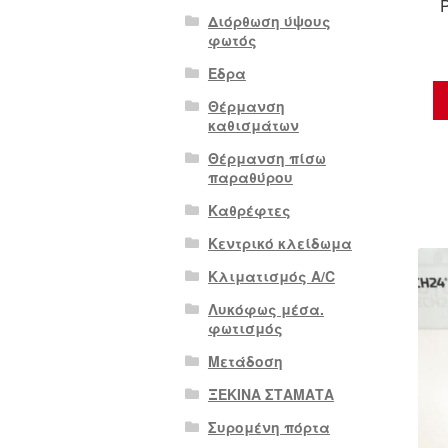
Διόρθωση ύψους
φωτός
Εδρα
Θέρμανση
καθισμάτων
Θέρμανση πίσω
παραθύρου
Καθρέφτες
Κεντρικό κλείδωμα
Κλιματισμός A/C
Λυκόφως μέσα.
φωτισμός
Μετάδοση
ΞΕΚΙΝΑ ΣΤΑΜΑΤΑ
Συρομένη πόρτα