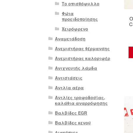
Το οπισθόφυλλο
Φώτα
Ο
προειδοποίησης
C
Χειρόφρενο
Αναμετάδοση
Ανεμιστήρας θέρμανσης
Ανεμιστήρας καλοριφέρ
Ανιχνευτής λάμδα
Αντιστάσεις
Αντλία αέρα
Αντλίες τροφοδοσίας,
καλάθια αναρρόφησης
Βαλβίδες EGR
Βαλβίδες κενού
Διακόπτες