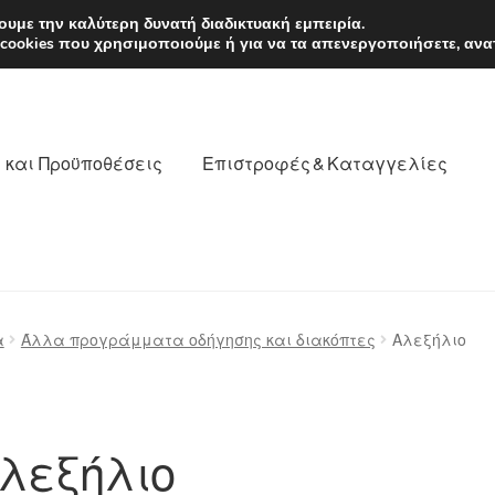
EUR
Δευτέρα-Παρ. 9
υμε την καλύτερη δυνατή διαδικτυακή εμπειρία.
 cookies που χρησιμοποιούμε ή για να τα απενεργοποιήσετε, ανα
 και Προϋποθέσεις
Επιστροφές & Καταγγελίες
νωνία
Καροτσάκι
Μεταφορά
Ο λογαριασμός μου
α
Άλλα προγράμματα οδήγησης και διακόπτες
Αλεξήλιο
θέσεις
Παγκόσμια αποστολή
Παράπονα
πληρωμές
λεξήλιο