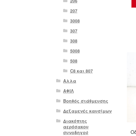
206
207
3008
307
308
5008
508
C8 και 807
Αλλα
ΑΦΙΛ
Βοηθός στάθμευσης
Δεξαμενές καυσίμων
Διακόπτης
αερόσακου
Οδ
συνοδηγού