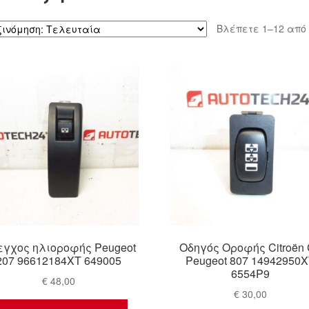
Βλέπετε 1–12 από
εγχος ηλιοροφής Peugeot
Οδηγός Οροφής Citroën
207 96612184XT 649005
Peugeot 807 14942950
6554P9
€
48,00
€
30,00