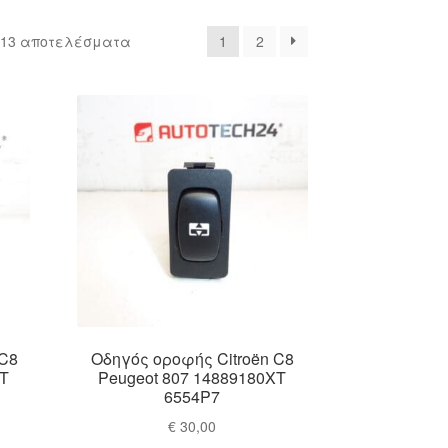
Sorted
 13 αποτελέσματα
1
2
by
latest
 C8
Οδηγός οροφής Citroën C8
XT
Peugeot 807 14889180XT
6554P7
€
30,00