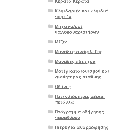
Κέρατα Κέρατα
Κλειδαριές και κλειδιά
πορτών
Μηχανισμοί
υαλοκαθαριστήρων
Μίζες
Μονάδες ανάφλεξης
Μονάδες ελέγχου
Μοτέρ καταιονισμού και
αισθητήρας στάθμης
Οθόνες
Ποτενσιόμετρα, αέριο.
πετάλια
Πρόγραμμα οδήγησης
παραθύρου
Πτερύγια αναρρόφησης