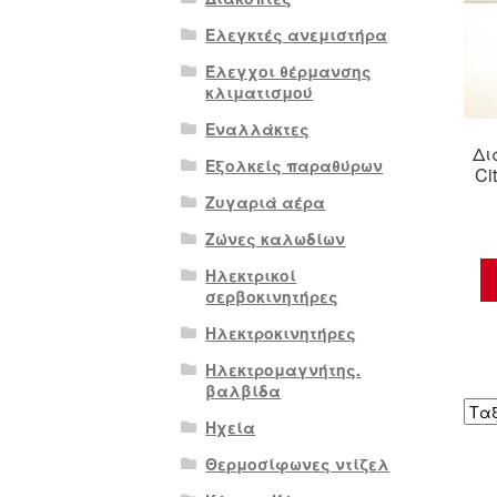
Ελεγκτές ανεμιστήρα
Έλεγχοι θέρμανσης
κλιματισμού
Εναλλάκτες
Δι
Εξολκείς παραθύρων
Ci
Ζυγαριά αέρα
Ζώνες καλωδίων
Ηλεκτρικοί
σερβοκινητήρες
Ηλεκτροκινητήρες
Ηλεκτρομαγνήτης.
βαλβίδα
Ηχεία
Θερμοσίφωνες ντίζελ