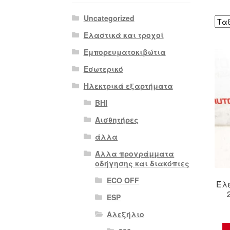
Uncategorized
Ελαστικά και τροχοί
Εμπορευματοκιβώτια
Εσωτερικό
Ηλεκτρικά εξαρτήματα
BHI
Αισθητήρες
άλλα
Άλλα προγράμματα
οδήγησης και διακόπτες
ECO OFF
Έλ
ESP
Αλεξήλιο