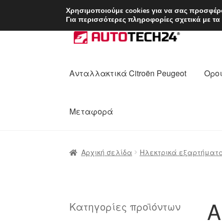
ΑΠΟΣΤΟΛΗ από 7 
Χρησιμοποιούμε cookies για να σας προσφέρο
Για περισσότερες πληροφορίες σχετικά με τα
Απευθείας
Μετάβαση
μετάβαση
σε
στην
περιεχόμενο
πλοήγηση
Ανταλλακτικά Citroën Peugeot
Οροι
Μεταφορά
Αρχική
Διαδικασία Παραπόνων
Επικοι
Αρχική σελίδα
Ηλεκτρικά εξαρτήματ
Ολοκλήρωση αγοράς
Οροι και Προϋπο
Πολιτική Απορρήτου
Σχετικά με εμάς
Α
Κατηγορίες προϊόντων