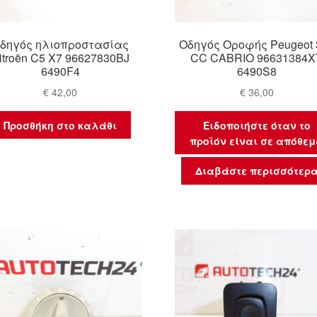
δηγός ηλιοπροστασίας
Οδηγός Οροφής Peugeot 
itroën C5 X7 96627830BJ
CC CABRIO 96631384X
6490F4
6490S8
€
42,00
€
36,00
Προσθήκη στο καλάθι
Ειδοποιήστε όταν το
προϊόν είναι σε απόθε
Διαβάστε περισσότερ