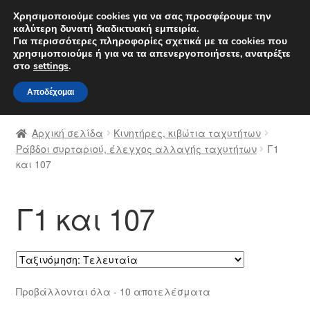
ΑΠΟΣΤΟΛΗ από 7 EUR
Χρησιμοποιούμε cookies για να σας προσφέρουμε την
καλύτερη δυνατή διαδικτυακή εμπειρία.
Δευτέρα-Παρ. 9 π.μ. - 4 μ.μ.
800 848 1565
Για περισσότερες πληροφορίες σχετικά με τα cookies που
χρησιμοποιούμε ή για να τα απενεργοποιήσετε, ανατρέξτε
Απευθείας
Μετάβαση
στο
settings
.
Μενού
μετάβαση
σε
Αποδέχομαι
στην
περιεχόμενο
Αρχική
πλοήγηση
Αρχική σελίδα
Κινητήρες, κιβώτια ταχυτήτων
Διαδικασία Παραπόνων
Ράβδοι συρταριού, έλεγχος αλλαγής ταχυτήτων
Γ1
και 107
Επικοινωνία
Γ1 και 107
Καροτσάκι
Μεταφορά
Ο λογαριασμός μου
Sorted
Προβάλλονται όλα - 10 αποτελέσματα
by