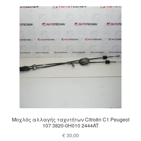
latest
Ολοκλήρωση αγοράς
Οροι και Προϋποθέσεις
Παγκόσμια αποστολή
Παράπονα
πληρωμές
Πολιτική Απορρήτου
Σχετικά με εμάς
Μοχλός αλλαγής ταχυτήτων Citroën C1 Peugeot
107 3820-0H010 2444AT
€
30,00