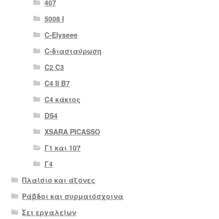
407
5008 Ι
C-Elyseee
C-διασταύρωση
C2 C3
C4 II B7
C4 κάκτος
DS4
XSARA PICASSO
Γ1 και 107
Γ4
Πλαίσιο και άξονες
Ράβδοι και συρματόσχοινα
Σετ εργαλείων