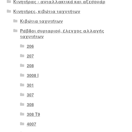
Κινητήρας - ανταλλακτικά και αξεσουάρ
Κινητήρες, κιβώτια ταχυτήτων
Κιβώτια ταχυτήτων
Ράβδοι συρταριού, έλεγχος αλλαγής
ταχυτήτων
206
207
208
3008 Ι
301
307
308
308 Τ9
4007