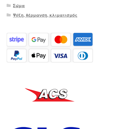
Σώμα
Ψύξη, θέρμανση, κλιματισμός