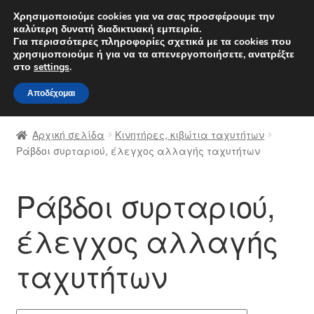
ΑΠΟΣΤΟΛΗ από 7 EUR
Χρησιμοποιούμε cookies για να σας προσφέρουμε την
καλύτερη δυνατή διαδικτυακή εμπειρία.
Δευτέρα-Παρ. 9 π.μ. - 4 μ.μ.
800 848 1565
Για περισσότερες πληροφορίες σχετικά με τα cookies που
χρησιμοποιούμε ή για να τα απενεργοποιήσετε, ανατρέξτε
Απευθείας
Μετάβαση
στο
settings
.
Μενού
μετάβαση
σε
Αποδέχομαι
στην
περιεχόμενο
Αρχική
πλοήγηση
Αρχική σελίδα
Κινητήρες, κιβώτια ταχυτήτων
Διαδικασία Παραπόνων
Ράβδοι συρταριού, έλεγχος αλλαγής ταχυτήτων
Επικοινωνία
Ράβδοι συρταριού,
Καροτσάκι
έλεγχος αλλαγής
Μεταφορά
ταχυτήτων
Ο λογαριασμός μου