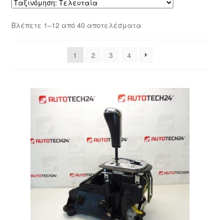
Ολοκλήρωση αγοράς
Sorted
Βλέπετε 1–12 από 40 αποτελέσματα
by
Οροι και Προϋποθέσεις
latest
1
2
3
4
Παγκόσμια αποστολή
Παράπονα
πληρωμές
Πολιτική Απορρήτου
Σχετικά με εμάς