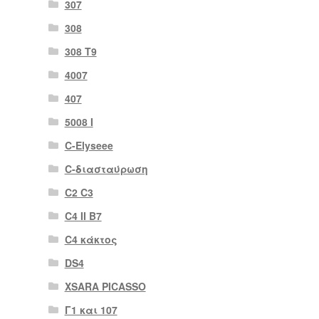
307
308
308 Τ9
4007
407
5008 Ι
C-Elyseee
C-διασταύρωση
C2 C3
C4 II B7
C4 κάκτος
DS4
XSARA PICASSO
Γ1 και 107