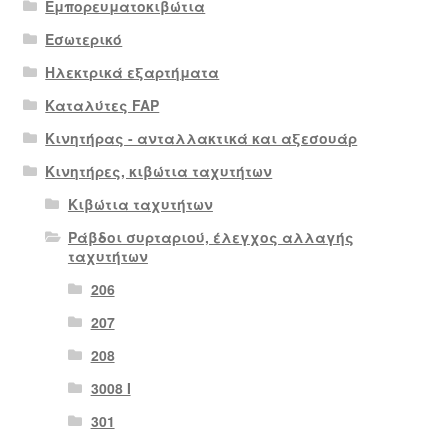
Εμπορευματοκιβώτια
Εσωτερικό
Ηλεκτρικά εξαρτήματα
Καταλύτες FAP
Κινητήρας - ανταλλακτικά και αξεσουάρ
Κινητήρες, κιβώτια ταχυτήτων
Κιβώτια ταχυτήτων
Ράβδοι συρταριού, έλεγχος αλλαγής
ταχυτήτων
206
207
208
3008 Ι
301