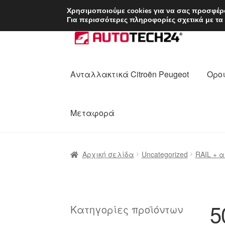
ΑΠΟΣΤΟΛΗ από 7 
Χρησιμοποιούμε cookies για να σας προσφέρο
Για περισσότερες πληροφορίες σχετικά με τα
Απευθείας
Μετάβαση
μετάβαση
σε
στην
περιεχόμενο
πλοήγηση
Ανταλλακτικά Citroën Peugeot
Οροι
Μεταφορά
Αρχική
Διαδικασία Παραπόνων
Επικοι
Αρχική σελίδα
Uncategorized
RAIL + 
Ολοκλήρωση αγοράς
Οροι και Προϋπο
Πολιτική Απορρήτου
Σχετικά με εμάς
5
Κατηγορίες προϊόντων