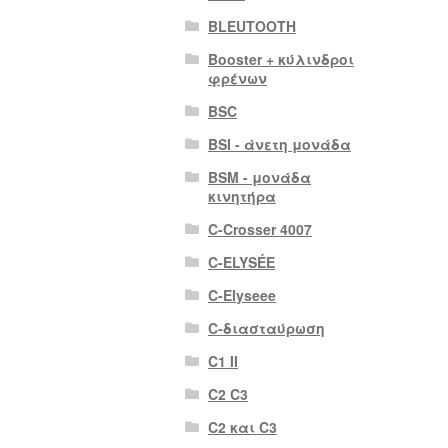
BLEUTOOTH
Booster + κύλινδροι
φρένων
BSC
BSI - άνετη μονάδα
BSM - μονάδα
κινητήρα
C-Crosser 4007
C-ELYSÉE
C-Elyseee
C-διασταύρωση
C1 II
C2 C3
C2 και C3