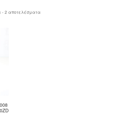
Sorted
 - 2 αποτελέσματα
by
latest
008
90ZD