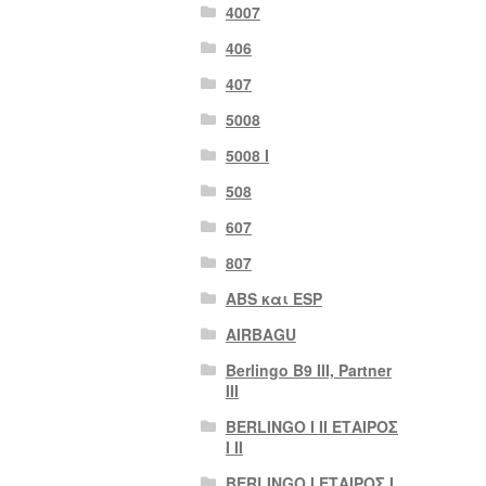
4007
406
407
5008
5008 Ι
508
607
807
ABS και ESP
AIRBAGU
Berlingo B9 III, Partner
III
BERLINGO I II ΕΤΑΙΡΟΣ
I II
BERLINGO I ΕΤΑΙΡΟΣ Ι