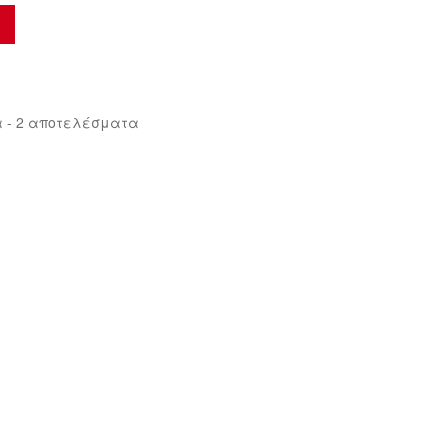
Sorted
 - 2 αποτελέσματα
by
latest