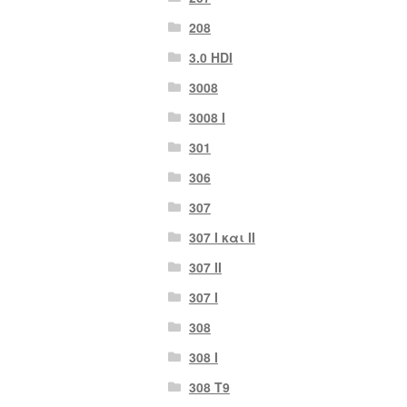
208
3.0 HDI
3008
3008 Ι
301
306
307
307 I και II
307 II
307 Ι
308
308 Ι
308 Τ9