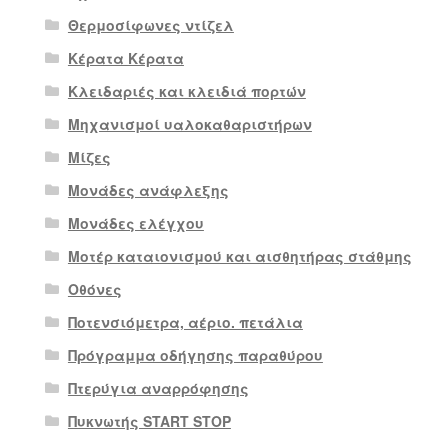
Θερμοσίφωνες ντίζελ
Κέρατα Κέρατα
Κλειδαριές και κλειδιά πορτών
Μηχανισμοί υαλοκαθαριστήρων
Μίζες
Μονάδες ανάφλεξης
Μονάδες ελέγχου
Μοτέρ καταιονισμού και αισθητήρας στάθμης
Οθόνες
Ποτενσιόμετρα, αέριο. πετάλια
Πρόγραμμα οδήγησης παραθύρου
Πτερύγια αναρρόφησης
Πυκνωτής START STOP