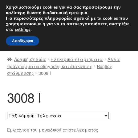
ΑΠΟΣΤΟΛΗ από 7 EUR
Χρησιμοποιούμε cookies για να σας προσφέρουμε την
καλύτερη δυνατή διαδικτυακή εμπειρία.
Δευτέρα-Παρ. 9 π.μ. - 4 μ.μ.
800 848 1565
Για περισσότερες πληροφορίες σχετικά με τα cookies που
χρησιμοποιούμε ή για να τα απενεργοποιήσετε, ανατρέξτε
Απευθείας
Μετάβαση
στο
settings
.
Μενού
μετάβαση
σε
Αποδέχομαι
στην
περιεχόμενο
Αρχική
πλοήγηση
Αρχική σελίδα
Ηλεκτρικά εξαρτήματα
Άλλα
Διαδικασία Παραπόνων
προγράμματα οδήγησης και διακόπτες
Βοηθός
στάθμευσης
3008 Ι
Επικοινωνία
3008 Ι
Καροτσάκι
Μεταφορά
Ο λογαριασμός μου
Εμφάνιση του μοναδικού αποτελέσματος