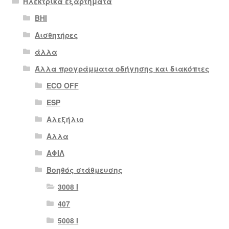
Ηλεκτρικά εξαρτήματα
BHI
Αισθητήρες
άλλα
Άλλα προγράμματα οδήγησης και διακόπτες
ECO OFF
ESP
Αλεξήλιο
Αλλα
ΑΦΙΛ
Βοηθός στάθμευσης
3008 Ι
407
5008 Ι