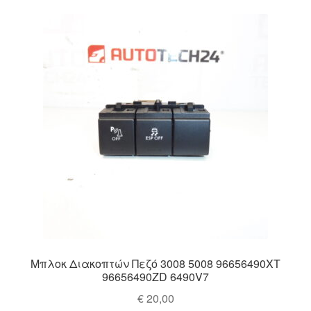
Ολοκλήρωση αγοράς
Οροι και Προϋποθέσεις
Παγκόσμια αποστολή
Παράπονα
πληρωμές
Πολιτική Απορρήτου
Σχετικά με εμάς
Μπλοκ Διακοπτών Πεζό 3008 5008 96656490XT
96656490ZD 6490V7
€
20,00