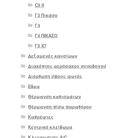
C5 II
Γ3 Πικάσο
Γ4
Γ4 ΠΙΚΑΣΟ
Γ5 Χ7
Δεξαμενές καυσίμων
Διακόπτης αερόσακου συνοδηγού
Διόρθωση ύψους φωτός
Εδρα
Θέρμανση καθισμάτων
Θέρμανση πίσω παραθύρου
Καθρέφτες
Κεντρικό κλείδωμα
Κλιματισμός A/C