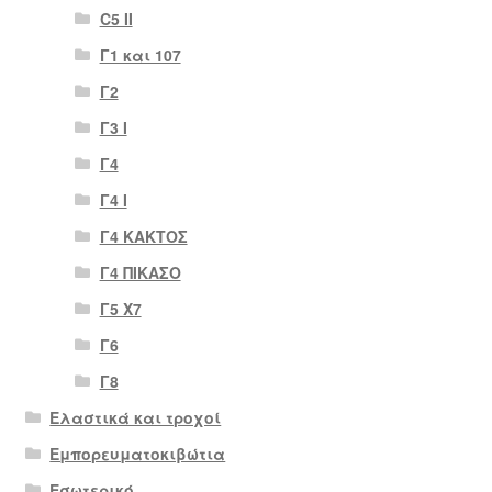
C5 II
Γ1 και 107
Γ2
Γ3 Ι
Γ4
Γ4 Ι
Γ4 ΚΑΚΤΟΣ
Γ4 ΠΙΚΑΣΟ
Γ5 Χ7
Γ6
Γ8
Ελαστικά και τροχοί
Εμπορευματοκιβώτια
Εσωτερικό