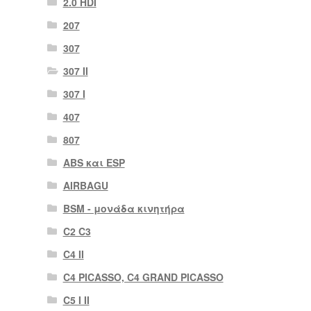
2.0 HDI
207
307
307 II
307 Ι
407
807
ABS και ESP
AIRBAGU
BSM - μονάδα κινητήρα
C2 C3
C4 II
C4 PICASSO, C4 GRAND PICASSO
C5 I II