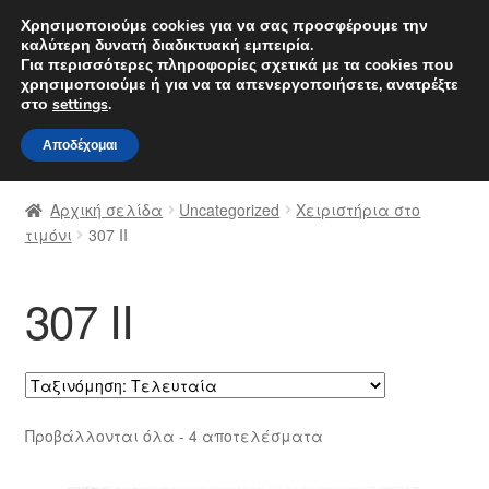
ΑΠΟΣΤΟΛΗ από 7 EUR
Χρησιμοποιούμε cookies για να σας προσφέρουμε την
καλύτερη δυνατή διαδικτυακή εμπειρία.
Δευτέρα-Παρ. 9 π.μ. - 4 μ.μ.
800 848 1565
Για περισσότερες πληροφορίες σχετικά με τα cookies που
χρησιμοποιούμε ή για να τα απενεργοποιήσετε, ανατρέξτε
Απευθείας
Μετάβαση
στο
settings
.
Μενού
μετάβαση
σε
Αποδέχομαι
στην
περιεχόμενο
Αρχική
πλοήγηση
Αρχική σελίδα
Uncategorized
Χειριστήρια στο
Διαδικασία Παραπόνων
τιμόνι
307 II
Επικοινωνία
307 II
Καροτσάκι
Μεταφορά
Sorted
Προβάλλονται όλα - 4 αποτελέσματα
Ο λογαριασμός μου
by
latest