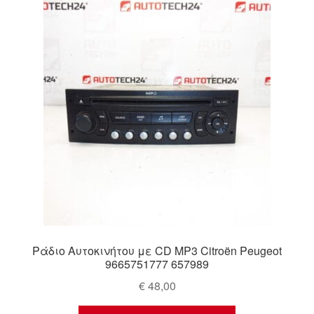
Ολοκλήρωση αγοράς
Οροι και Προϋποθέσεις
Παγκόσμια αποστολή
Παράπονα
πληρωμές
Πολιτική Απορρήτου
Σχετικά με εμάς
Ράδιο Αυτοκινήτου με CD MP3 Citroën Peugeot
9665751777 657989
€
48,00