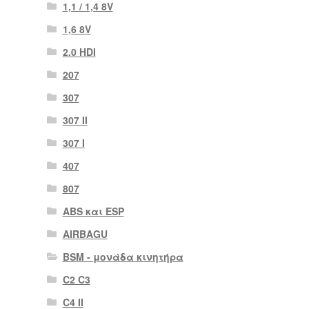
1,1 / 1,4 8V
1,6 8V
2.0 HDI
207
307
307 II
307 Ι
407
807
ABS και ESP
AIRBAGU
BSM - μονάδα κινητήρα
C2 C3
C4 II