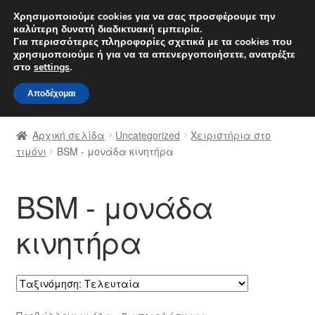
ΑΠΟΣΤΟΛΗ από 7 EUR
Χρησιμοποιούμε cookies για να σας προσφέρουμε την
καλύτερη δυνατή διαδικτυακή εμπειρία.
Δευτέρα-Παρ. 9 π.μ. - 4 μ.μ.
800 848 1565
Για περισσότερες πληροφορίες σχετικά με τα cookies που
χρησιμοποιούμε ή για να τα απενεργοποιήσετε, ανατρέξτε
Απευθείας
Μετάβαση
στο
settings
.
Μενού
μετάβαση
σε
Αποδέχομαι
στην
περιεχόμενο
Αρχική
πλοήγηση
Αρχική σελίδα
Uncategorized
Χειριστήρια στο
Διαδικασία Παραπόνων
τιμόνι
BSM - μονάδα κινητήρα
Επικοινωνία
BSM - μονάδα
Καροτσάκι
κινητήρα
Μεταφορά
Ο λογαριασμός μου
Sorted