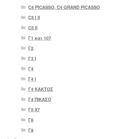
C4 PICASSO, C4 GRAND PICASSO
C5 I II
C5 II
Γ1 και 107
Γ2
Γ3 Ι
Γ4
Γ4 Ι
Γ4 ΚΑΚΤΟΣ
Γ4 ΠΙΚΑΣΟ
Γ5 Χ7
Γ6
Γ8