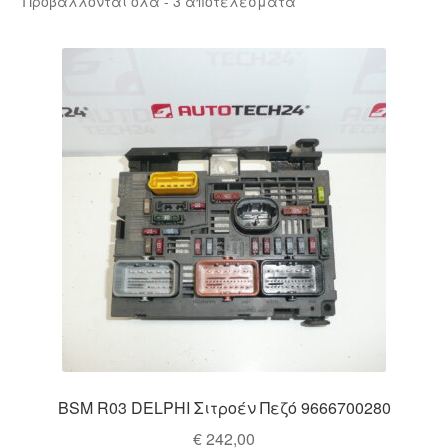
Προβάλλονται όλα - 3 αποτελέσματα
by
Ολοκλήρωση αγοράς
latest
Οροι και Προϋποθέσεις
Παγκόσμια αποστολή
Παράπονα
πληρωμές
Πολιτική Απορρήτου
Σχετικά με εμάς
BSM R03 DELPHI Σιτροέν Πεζό 9666700280
€
242,00