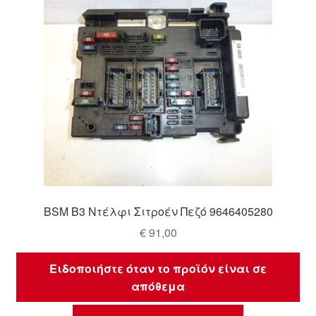
BSM B3 Ντέλφι Σιτροέν Πεζό 9646405280
€
91,00
Ειδοποιήστε όταν το προϊόν είναι σε
απόθεμα