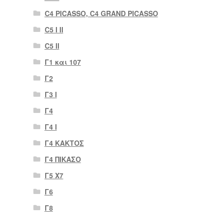
C4 PICASSO, C4 GRAND PICASSO
C5 I II
C5 II
Γ1 και 107
Γ2
Γ3 Ι
Γ4
Γ4 Ι
Γ4 ΚΑΚΤΟΣ
Γ4 ΠΙΚΑΣΟ
Γ5 Χ7
Γ6
Γ8