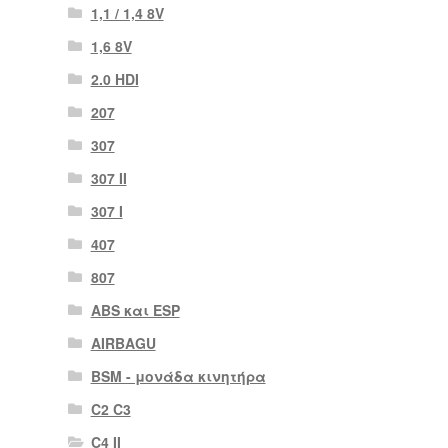
1,1 / 1,4 8V
1,6 8V
2.0 HDI
207
307
307 II
307 Ι
407
807
ABS και ESP
AIRBAGU
BSM - μονάδα κινητήρα
C2 C3
C4 II