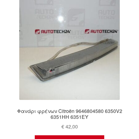
Ολοκλήρωση αγοράς
Οροι και Προϋποθέσεις
Παγκόσμια αποστολή
Παράπονα
πληρωμές
Πολιτική Απορρήτου
Σχετικά με εμάς
Φανάρι φρένων Citroën 9646804580 6350V2
6351HH 6351EY
€
42,00