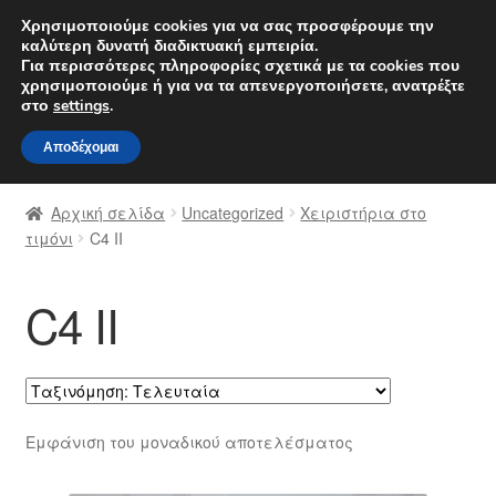
ΑΠΟΣΤΟΛΗ από 7 EUR
Χρησιμοποιούμε cookies για να σας προσφέρουμε την
καλύτερη δυνατή διαδικτυακή εμπειρία.
Δευτέρα-Παρ. 9 π.μ. - 4 μ.μ.
800 848 1565
Για περισσότερες πληροφορίες σχετικά με τα cookies που
χρησιμοποιούμε ή για να τα απενεργοποιήσετε, ανατρέξτε
Απευθείας
Μετάβαση
στο
settings
.
Μενού
μετάβαση
σε
Αποδέχομαι
στην
περιεχόμενο
Αρχική
πλοήγηση
Αρχική σελίδα
Uncategorized
Χειριστήρια στο
Διαδικασία Παραπόνων
τιμόνι
C4 II
Επικοινωνία
C4 II
Καροτσάκι
Μεταφορά
Εμφάνιση του μοναδικού αποτελέσματος
Ο λογαριασμός μου