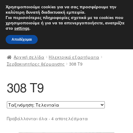
ΑΠΟΣΤΟΛΗ από 7 EUR
Χρησιμοποιούμε cookies για να σας προσφέρουμε την
καλύτερη δυνατή διαδικτυακή εμπειρία.
Δευτέρα-Παρ. 9 π.μ. - 4 μ.μ.
800 848 1565
Για περισσότερες πληροφορίες σχετικά με τα cookies που
χρησιμοποιούμε ή για να τα απενεργοποιήσετε, ανατρέξτε
Απευθείας
Μετάβαση
στο
settings
.
Μενού
μετάβαση
σε
Αποδέχομαι
στην
περιεχόμενο
Αρχική
πλοήγηση
Αρχική σελίδα
Ηλεκτρικά εξαρτήματα
Διαδικασία Παραπόνων
Σερβοκινητήρες θέρμανσης
308 Τ9
Επικοινωνία
308 Τ9
Καροτσάκι
Μεταφορά
Sorted
Προβάλλονται όλα - 4 αποτελέσματα
Ο λογαριασμός μου
by
latest