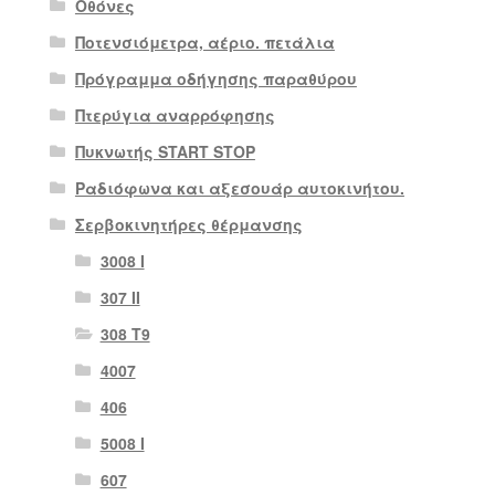
Οθόνες
Ποτενσιόμετρα, αέριο. πετάλια
Πρόγραμμα οδήγησης παραθύρου
Πτερύγια αναρρόφησης
Πυκνωτής START STOP
Ραδιόφωνα και αξεσουάρ αυτοκινήτου.
Σερβοκινητήρες θέρμανσης
3008 Ι
307 II
308 Τ9
4007
406
5008 Ι
607