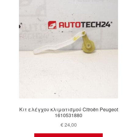
Ολοκλήρωση αγοράς
Οροι και Προϋποθέσεις
Παγκόσμια αποστολή
Παράπονα
πληρωμές
Πολιτική Απορρήτου
Σχετικά με εμάς
Κιτ ελέγχου κλιματισμού Citroën Peugeot
1610531880
€
24,00