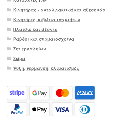
Κινητήρας - ανταλλακτικά και αξεσουάρ
Κινητήρες, κιβώτια ταχυτήτων
Πλαίσιο και άξονες
Ράβδοι και συρματόσχοινα
Σετ εργαλείων
Σώμα
Ψύξη, θέρμανση, κλιματισμός