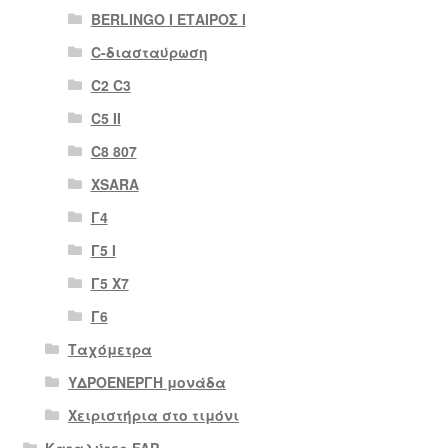
BERLINGO I ΕΤΑΙΡΟΣ Ι
C-διασταύρωση
C2 C3
C5 II
C8 807
XSARA
Γ4
Γ5 Ι
Γ5 Χ7
Γ6
Ταχόμετρα
ΥΔΡΟΕΝΕΡΓΗ μονάδα
Χειριστήρια στο τιμόνι
Καταλύτες FAP