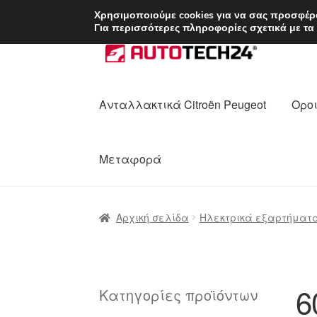
ΑΠΟΣΤΟΛΗ από 7 
Χρησιμοποιούμε cookies για να σας προσφέρο
Για περισσότερες πληροφορίες σχετικά με τα
Απευθείας
Μετάβαση
μετάβαση
σε
στην
περιεχόμενο
πλοήγηση
Ανταλλακτικά Citroën Peugeot
Οροι
Μεταφορά
Αρχική
Διαδικασία Παραπόνων
Επικοι
Αρχική σελίδα
Ηλεκτρικά εξαρτήματ
Ολοκλήρωση αγοράς
Οροι και Προϋπο
Πολιτική Απορρήτου
Σχετικά με εμάς
6
Κατηγορίες προϊόντων