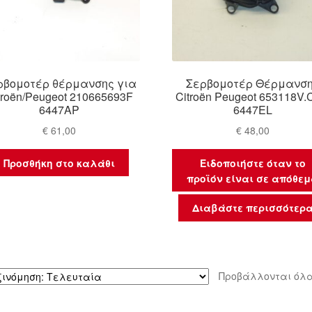
ρβομοτέρ θέρμανσης για
Σερβομοτέρ Θέρμανσ
troën/Peugeot 210665693F
Citroën Peugeot 653118V.
6447AP
6447EL
€
61,00
€
48,00
Προσθήκη στο καλάθι
Ειδοποιήστε όταν το
προϊόν είναι σε απόθε
Διαβάστε περισσότερ
Προβάλλονται όλα