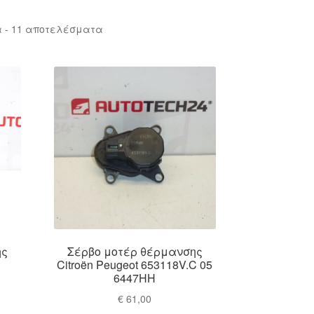
Sorted
 - 11 αποτελέσματα
by
latest
ης
Σέρβο μοτέρ θέρμανσης
Citroën Peugeot 653118V.C 05
6447HH
€
61,00