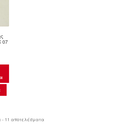
ης
C 07
μα
α
Sorted
 - 11 αποτελέσματα
by
latest