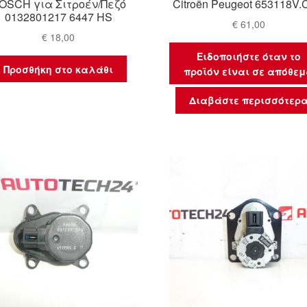
OSCH για Σιτροέν/Πεζό
Citroën Peugeot 653118V.
0132801217 6447 HS
€
61,00
€
18,00
Ειδοποιήστε όταν το
Προσθήκη στο καλάθι
προϊόν είναι σε απόθε
Διαβάστε περισσότερ