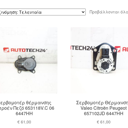
Προβάλλονται όλα
Σερβομοτέρ θέρμανσης
Σερβομοτέρ Θέρμανσ
τροέν Πεζό 653118V.C 06
Valeo Citroën Peugeot
6447HH
657102JD 6447HH
€
61,00
€
61,00