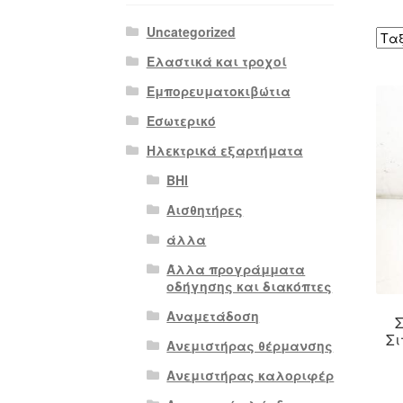
Uncategorized
Ελαστικά και τροχοί
Εμπορευματοκιβώτια
Εσωτερικό
Ηλεκτρικά εξαρτήματα
BHI
Αισθητήρες
άλλα
Άλλα προγράμματα
οδήγησης και διακόπτες
Αναμετάδοση
Σι
Ανεμιστήρας θέρμανσης
Ανεμιστήρας καλοριφέρ