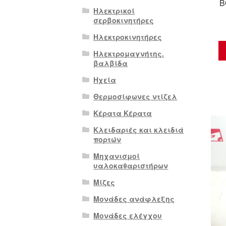
B
Ηλεκτρικοί
σερβοκινητήρες
Ηλεκτροκινητήρες
Ηλεκτρομαγνήτης.
βαλβίδα
Ηχεία
Θερμοσίφωνες ντίζελ
Κέρατα Κέρατα
Κλειδαριές και κλειδιά
πορτών
Μηχανισμοί
υαλοκαθαριστήρων
Μίζες
Μονάδες ανάφλεξης
Μονάδες ελέγχου