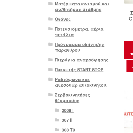
Μοτέρ καταιονισμού και
αισθητήρας στάθμης
C
Οθόνες
Ποτενσιόμετρα, αέριο.
πετάλια
Πρόγραμμα οδήγησης
παραθύρου
π
Πτερύγια αναρρόφησης
Πυκνωτής START STOP
Ραδιόφωνα και
αξεσουάρ αυτοκινήτου.
Σερβοκινητήρες
θέρμανσης
3008 Ι
307 II
308 Τ9