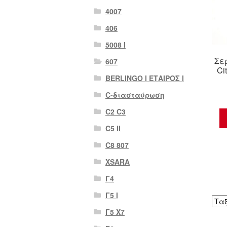
4007
406
5008 Ι
Σε
607
Ci
BERLINGO I ΕΤΑΙΡΟΣ Ι
C-διασταύρωση
C2 C3
C5 II
C8 807
XSARA
Γ4
Γ5 Ι
Γ5 Χ7