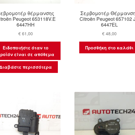
Σεβρομοτέρ θέρμανσης
Σερβομοτέρ Θέρμανσ
itroën Peugeot 653118V.E
Citroën Peugeot 657102 
6447HH
6447EL
€
61,00
€
48,00
Ειδοποιήστε όταν το
Προσθήκη στο καλάθι
ροϊόν είναι σε απόθεμα
Διαβάστε περισσότερα