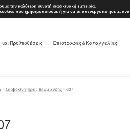
EUR
Δευτέρα-Παρ. 9
υμε την καλύτερη δυνατή διαδικτυακή εμπειρία.
 cookies που χρησιμοποιούμε ή για να τα απενεργοποιήσετε, ανα
 και Προϋποθέσεις
Επιστροφές & Καταγγελίες
νωνία
Καροτσάκι
Μεταφορά
Ο λογαριασμός μου
α
Σερβοκινητήρες θέρμανσης
607
θέσεις
Παγκόσμια αποστολή
Παράπονα
πληρωμές
07