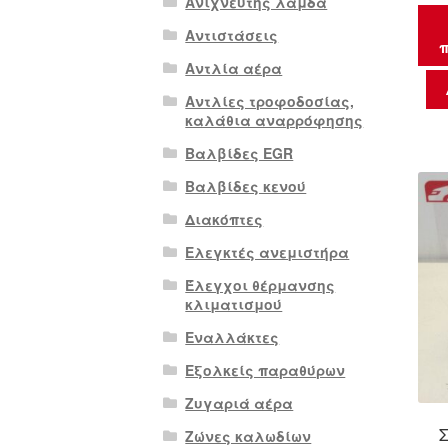
Ανιχνευτής λάμδα
Αντιστάσεις
π
Αντλία αέρα
Αντλίες τροφοδοσίας,
καλάθια αναρρόφησης
Βαλβίδες EGR
Βαλβίδες κενού
Διακόπτες
Ελεγκτές ανεμιστήρα
Έλεγχοι θέρμανσης
κλιματισμού
Εναλλάκτες
Εξολκείς παραθύρων
Ζυγαριά αέρα
Ζώνες καλωδίων