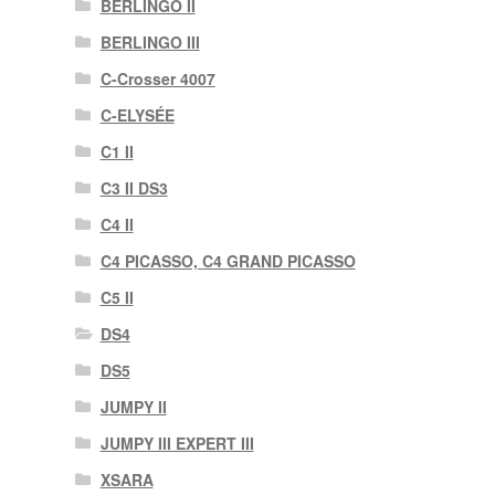
BERLINGO II
BERLINGO III
C-Crosser 4007
C-ELYSÉE
C1 II
C3 II DS3
C4 II
C4 PICASSO, C4 GRAND PICASSO
C5 II
DS4
DS5
JUMPY II
JUMPY III EXPERT III
XSARA