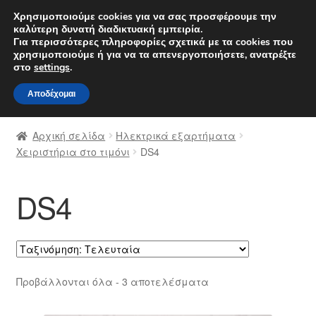
ΑΠΟΣΤΟΛΗ από 7 EUR
Χρησιμοποιούμε cookies για να σας προσφέρουμε την
καλύτερη δυνατή διαδικτυακή εμπειρία.
Δευτέρα-Παρ. 9 π.μ. - 4 μ.μ.
800 848 1565
Για περισσότερες πληροφορίες σχετικά με τα cookies που
χρησιμοποιούμε ή για να τα απενεργοποιήσετε, ανατρέξτε
Απευθείας
Μετάβαση
στο
settings
.
Μενού
μετάβαση
σε
Αποδέχομαι
στην
περιεχόμενο
Αρχική
πλοήγηση
Αρχική σελίδα
Ηλεκτρικά εξαρτήματα
Διαδικασία Παραπόνων
Χειριστήρια στο τιμόνι
DS4
Επικοινωνία
DS4
Καροτσάκι
Μεταφορά
Sorted
Προβάλλονται όλα - 3 αποτελέσματα
Ο λογαριασμός μου
by
latest