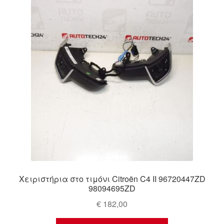
Ολοκλήρωση αγοράς
Οροι και Προϋποθέσεις
Παγκόσμια αποστολή
Παράπονα
πληρωμές
Πολιτική Απορρήτου
Σχετικά με εμάς
Χειριστήρια στο τιμόνι Citroën C4 II 96720447ZD
98094695ZD
€
182,00