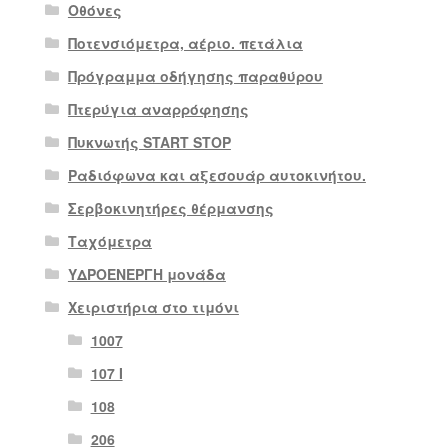
Οθόνες
Ποτενσιόμετρα, αέριο. πετάλια
Πρόγραμμα οδήγησης παραθύρου
Πτερύγια αναρρόφησης
Πυκνωτής START STOP
Ραδιόφωνα και αξεσουάρ αυτοκινήτου.
Σερβοκινητήρες θέρμανσης
Ταχόμετρα
ΥΔΡΟΕΝΕΡΓΗ μονάδα
Χειριστήρια στο τιμόνι
1007
107 Ι
108
206