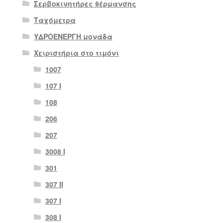
Σερβοκινητήρες θέρμανσης
Ταχόμετρα
ΥΔΡΟΕΝΕΡΓΗ μονάδα
Χειριστήρια στο τιμόνι
1007
107 Ι
108
206
207
3008 Ι
301
307 II
307 Ι
308 Ι