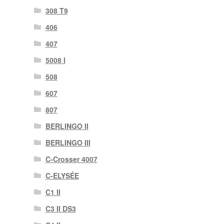
308 Τ9
406
407
5008 Ι
508
607
807
BERLINGO II
BERLINGO III
C-Crosser 4007
C-ELYSÉE
C1 II
C3 II DS3