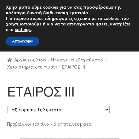
ΑΠΟΣΤΟΛΗ από 7 EUR
Χρησιμοποιούμε cookies για να σας προσφέρουμε την
καλύτερη δυνατή διαδικτυακή εμπειρία.
Δευτέρα-Παρ. 9 π.μ. - 4 μ.μ.
800 848 1565
Για περισσότερες πληροφορίες σχετικά με τα cookies που
χρησιμοποιούμε ή για να τα απενεργοποιήσετε, ανατρέξτε
Απευθείας
Μετάβαση
στο
settings
.
Μενού
μετάβαση
σε
Αποδέχομαι
στην
περιεχόμενο
Αρχική
πλοήγηση
Αρχική σελίδα
Ηλεκτρικά εξαρτήματα
Διαδικασία Παραπόνων
Χειριστήρια στο τιμόνι
ΕΤΑΙΡΟΣ III
Επικοινωνία
ΕΤΑΙΡΟΣ III
Καροτσάκι
Μεταφορά
Sorted
Προβάλλονται όλα - 5 αποτελέσματα
Ο λογαριασμός μου
by
latest