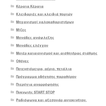
Κέρατα Κέρατα
Κλειδαριές και κλειδιά πορτών
Μηχανισμοί υαλοκαθαριστήρων
Μίζες
Μονάδες ανάφλεξης
Μονάδες ελέγχου
Μοτέρ καταιονισμού και αισθητήρας στάθμης
Οθόνες
Ποτενσιόμετρα, αέριο. πετάλια
Πρόγραμμα οδήγησης παραθύρου
Πτερύγια αναρρόφησης
Πυκνωτής START STOP
Ραδιόφωνα και αξεσουάρ αυτοκινήτου.