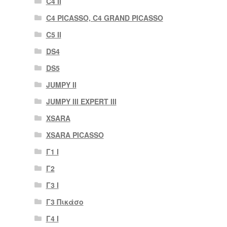
C4 II
C4 PICASSO, C4 GRAND PICASSO
C5 II
DS4
DS5
JUMPY II
JUMPY III EXPERT III
XSARA
XSARA PICASSO
Γ1 Ι
Γ2
Γ3 Ι
Γ3 Πικάσο
Γ4 Ι