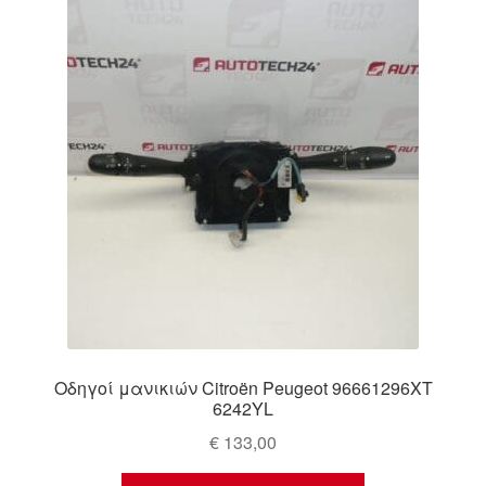
Ολοκλήρωση αγοράς
Οροι και Προϋποθέσεις
Παγκόσμια αποστολή
Παράπονα
πληρωμές
Πολιτική Απορρήτου
Σχετικά με εμάς
Οδηγοί μανικιών Citroën Peugeot 96661296XT
6242YL
€
133,00