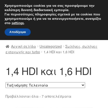
ΑΠΟΣΤΟΛΗ από 7 EUR
Χρησιμοποιούμε cookies για να σας προσφέρουμε την
καλύτερη δυνατή διαδικτυακή εμπειρία.
Δευτέρα-Παρ. 9 π.μ. - 4 μ.μ.
800 848 1565
Για περισσότερες πληροφορίες σχετικά με τα cookies που
χρησιμοποιούμε ή για να τα απενεργοποιήσετε, ανατρέξτε
Απευθείας
Μετάβαση
στο
settings
.
Μενού
μετάβαση
σε
Αποδέχομαι
στην
περιεχόμενο
Αρχική
πλοήγηση
Αρχική σελίδα
Uncategorized
Σωλήνες, σωλήνες
Διαδικασία Παραπόνων
εισαγωγής και turbo
1,4 HDI και 1,6 HDI
Επικοινωνία
1,4 HDI και 1,6 HDI
Καροτσάκι
Μεταφορά
Sorted
Προβάλλονται όλα - 7 αποτελέσματα
Ο λογαριασμός μου
by
latest