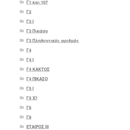
Γ1 και 107
Γ2
Γ3 Ι
Γ3 Πικάσο
Γ3 Πληθυντικός αριθμός
Γ4
Γ4 Ι
Γ4 ΚΑΚΤΟΣ
Γ4 ΠΙΚΑΣΟ
Γ5 Ι
Γ5 Χ7
Γ6
Γ8
ΕΤΑΙΡΟΣ III