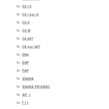
C5 I II
C5 I και II
C5 II
C5 III
C8 807
C8 και 807
DS4
ESP
FAP
XSARA
XSARA PICASSO
ΑΡ. 1
Γ1 Ι