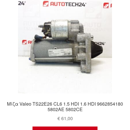
Ολοκλήρωση αγοράς
Οροι και Προϋποθέσεις
Παγκόσμια αποστολή
Παράπονα
πληρωμές
Πολιτική Απορρήτου
Σχετικά με εμάς
Μίζα Valeo TS22E26 CL6 1.5 HDI 1.6 HDI 9662854180
5802AE 5802CE
€
61,00