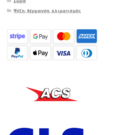
Σώμα
Ψύξη, θέρμανση, κλιματισμός