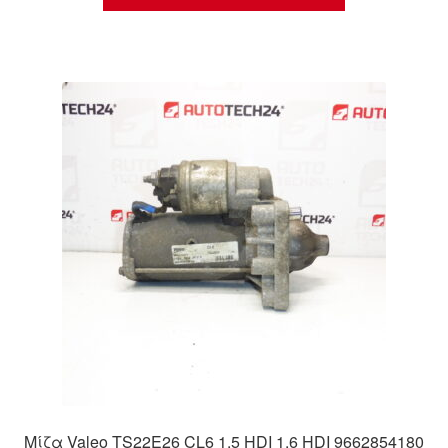
Μίζα Valeo TS22E26 CL6 1.5 HDI 1.6 HDI 9662854180