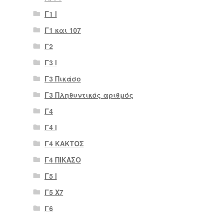
Γ1 Ι
Γ1 και 107
Γ2
Γ3 Ι
Γ3 Πικάσο
Γ3 Πληθυντικός αριθμός
Γ4
Γ4 Ι
Γ4 ΚΑΚΤΟΣ
Γ4 ΠΙΚΑΣΟ
Γ5 Ι
Γ5 Χ7
Γ6