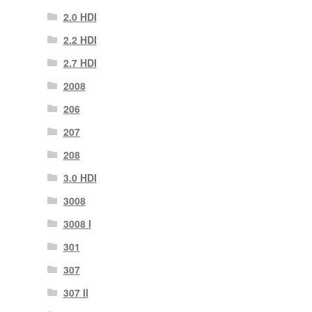
2.0 HDI
2.2 HDI
2.7 HDI
2008
206
207
208
3.0 HDI
3008
3008 Ι
301
307
307 II