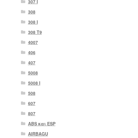
307 Ι
308
308 Ι
308 Τ9
4007
406
407
5008
5008 Ι
508
607
807
ABS και ESP
AIRBAGU