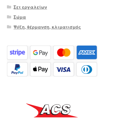
Σετ εργαλείων
Σώμα
Ψύξη, θέρμανση, κλιματισμός