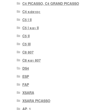
C4 PICASSO, C4 GRAND PICASSO
C4 κάκτος
C5 I II
C5 I και II
C5 II
C5 III
C8 807
C8 και 807
DS4
ESP
FAP
XSARA
XSARA PICASSO
ΑΡ. 1