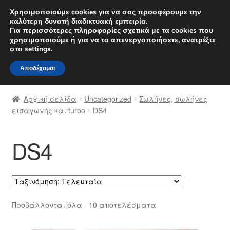
ΑΠΟΣΤΟΛΗ από 7 EUR
Χρησιμοποιούμε cookies για να σας προσφέρουμε την
καλύτερη δυνατή διαδικτυακή εμπειρία.
Δευτέρα-Παρ. 9 π.μ. - 4 μ.μ.
800 848 1565
Για περισσότερες πληροφορίες σχετικά με τα cookies που
χρησιμοποιούμε ή για να τα απενεργοποιήσετε, ανατρέξτε
Απευθείας
Μετάβαση
στο
settings
.
Μενού
μετάβαση
σε
Αποδέχομαι
στην
περιεχόμενο
Αρχική
πλοήγηση
Αρχική σελίδα
Uncategorized
Σωλήνες, σωλήνες
Διαδικασία Παραπόνων
εισαγωγής και turbo
DS4
Επικοινωνία
DS4
Καροτσάκι
Μεταφορά
Sorted
Προβάλλονται όλα - 10 αποτελέσματα
Ο λογαριασμός μου
by
latest