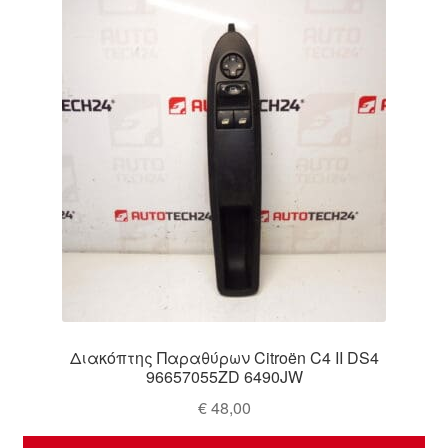
Ολοκλήρωση αγοράς
Οροι και Προϋποθέσεις
Παγκόσμια αποστολή
Παράπονα
πληρωμές
Πολιτική Απορρήτου
Σχετικά με εμάς
Διακόπτης Παραθύρων Citroën C4 II DS4
96657055ZD 6490JW
€
48,00