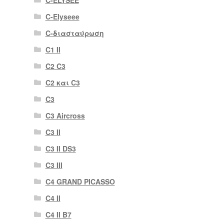
C-ELYSÉE
C-Elyseee
C-διασταύρωση
C1 II
C2 C3
C2 και C3
C3
C3 Aircross
C3 II
C3 II DS3
C3 III
C4 GRAND PICASSO
C4 II
C4 II B7