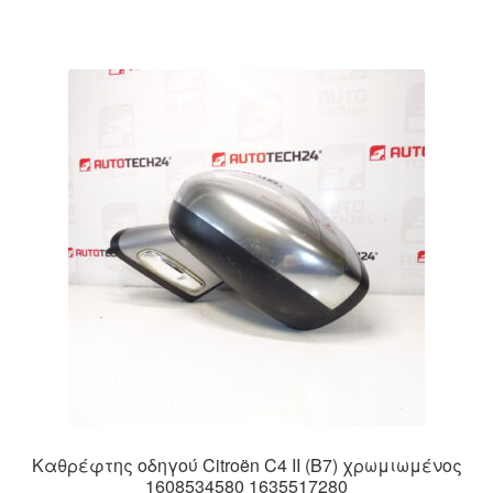
Καθρέφτης οδηγού Citroën C4 II (B7) χρωμιωμένος
1608534580 1635517280