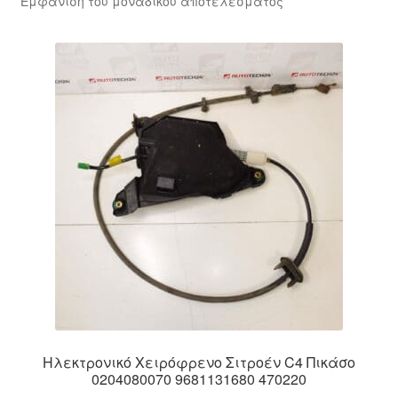
Εμφάνιση του μοναδικού αποτελέσματος
Ολοκλήρωση αγοράς
Οροι και Προϋποθέσεις
Παγκόσμια αποστολή
Παράπονα
πληρωμές
Πολιτική Απορρήτου
Σχετικά με εμάς
Ηλεκτρονικό Χειρόφρενο Σιτροέν C4 Πικάσο
0204080070 9681131680 470220