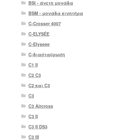
BSI - άνετη μονάδα
BSM - μονάδα κινητήρα
C-Crosser 4007
C-ELYSÉE
C-Elyseee
C-διασταύρωση
C1 II
C2 C3
C2 και C3
C3
C3 Aircross
C3 II
C3 II DS3
C3 III