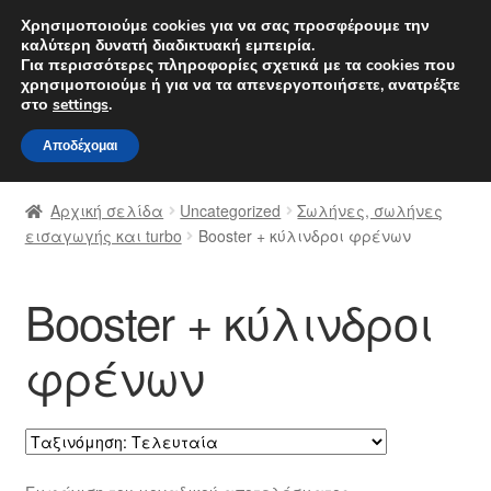
ΑΠΟΣΤΟΛΗ από 7 EUR
Χρησιμοποιούμε cookies για να σας προσφέρουμε την
καλύτερη δυνατή διαδικτυακή εμπειρία.
Δευτέρα-Παρ. 9 π.μ. - 4 μ.μ.
800 848 1565
Για περισσότερες πληροφορίες σχετικά με τα cookies που
χρησιμοποιούμε ή για να τα απενεργοποιήσετε, ανατρέξτε
Απευθείας
Μετάβαση
στο
settings
.
Μενού
μετάβαση
σε
Αποδέχομαι
στην
περιεχόμενο
Αρχική
πλοήγηση
Αρχική σελίδα
Uncategorized
Σωλήνες, σωλήνες
Διαδικασία Παραπόνων
εισαγωγής και turbo
Booster + κύλινδροι φρένων
Επικοινωνία
Booster + κύλινδροι
Καροτσάκι
φρένων
Μεταφορά
Ο λογαριασμός μου