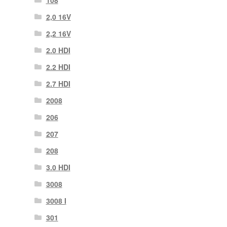
2,0 16V
2,2 16V
2.0 HDI
2.2 HDI
2.7 HDI
2008
206
207
208
3.0 HDI
3008
3008 Ι
301