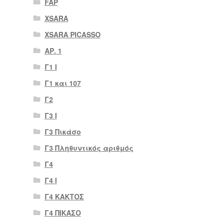
FAP
XSARA
XSARA PICASSO
ΑΡ. 1
Γ1 Ι
Γ1 και 107
Γ2
Γ3 Ι
Γ3 Πικάσο
Γ3 Πληθυντικός αριθμός
Γ4
Γ4 Ι
Γ4 ΚΑΚΤΟΣ
Γ4 ΠΙΚΑΣΟ