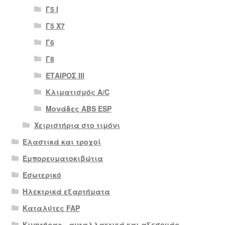
Γ5 Ι
Γ5 Χ7
Γ6
Γ8
ΕΤΑΙΡΟΣ III
Κλιματισμός A/C
Μονάδες ABS ESP
Χειριστήρια στο τιμόνι
Ελαστικά και τροχοί
Εμπορευματοκιβώτια
Εσωτερικό
Ηλεκτρικά εξαρτήματα
Καταλύτες FAP
Κινητήρας - ανταλλακτικά και αξεσουάρ