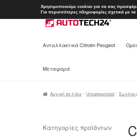
ΑΠΟΣΤΟΛΗ από 7 
Χρησιμοποιούμε cookies για να σας προσφέρο
Για περισσότερες πληροφορίες σχετικά με τα
Απευθείας
Μετάβαση
μετάβαση
σε
στην
περιεχόμενο
πλοήγηση
Ανταλλακτικά Citroën Peugeot
Οροι
Μεταφορά
Αρχική
Διαδικασία Παραπόνων
Επικοι
Αρχική σελίδα
Uncategorized
Σωλήνες
Ολοκλήρωση αγοράς
Οροι και Προϋπο
Πολιτική Απορρήτου
Σχετικά με εμάς
C
Κατηγορίες προϊόντων