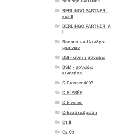
Berlingo PARTNER
BERLINGO PARTNER I
και II
BERLINGO PARTNER IA
II
Booster + κύλινδροι
φρένων
BSI - άνετη μονάδα
BSM - μονάδα
κινητήρα
C-Crosser 4007
C-ELYSÉE
C-Elyseee
C-διασταύρωση
C1 II
C2 C3