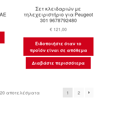
Σετ κλειδαριών με
2AE
τηλεχειριστήριο για Peugeot
301 9678792480
€
121,00
Ειδοποιήστε όταν το
προϊόν είναι σε απόθεμα
Διαβάστε περισσότερα
Sorted
 20 αποτελέσματα
1
2
by
latest