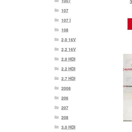
1007
107
107 Ι
108
2,0 16V
2,2 16V
2.0 HDI
2.2 HDI
2.7 HDI
2008
206
207
208
3.0 HDI