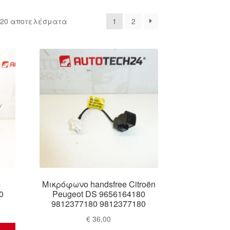
Sorted
 20 αποτελέσματα
1
2
by
latest
e
Μικρόφωνο handsfree Citroën
0
Peugeot DS 9656164180
9812377180 9812377180
€
36,00