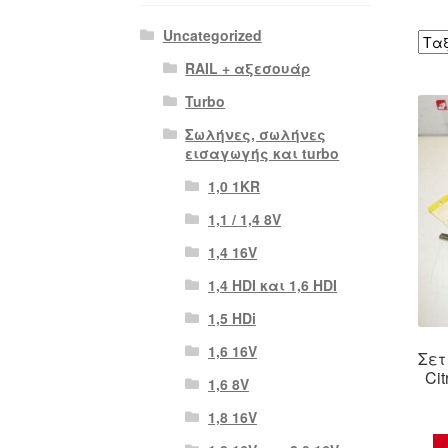
Uncategorized
RAIL + αξεσουάρ
Turbo
Σωλήνες, σωλήνες
εισαγωγής και turbo
1,0 1KR
1,1 / 1,4 8V
1,4 16V
1,4 HDI και 1,6 HDI
1,5 HDi
1,6 16V
Σετ
Ci
1,6 8V
1,8 16V