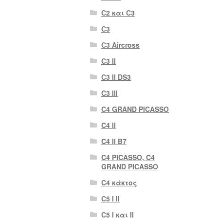
C2 και C3
C3
C3 Aircross
C3 II
C3 II DS3
C3 III
C4 GRAND PICASSO
C4 II
C4 II B7
C4 PICASSO, C4
GRAND PICASSO
C4 κάκτος
C5 I II
C5 I και II