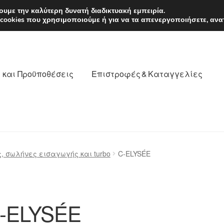
EUR
Δευτέρα-Παρ. 9
υμε την καλύτερη δυνατή διαδικτυακή εμπειρία.
 cookies που χρησιμοποιούμε ή για να τα απενεργοποιήσετε, ανα
 και Προϋποθέσεις
Επιστροφές & Καταγγελίες
νωνία
Καροτσάκι
Μεταφορά
Ο λογαριασμός μου
, σωλήνες εισαγωγής και turbo
C-ELYSÉE
θέσεις
Παγκόσμια αποστολή
Παράπονα
πληρωμές
-ELYSÉE