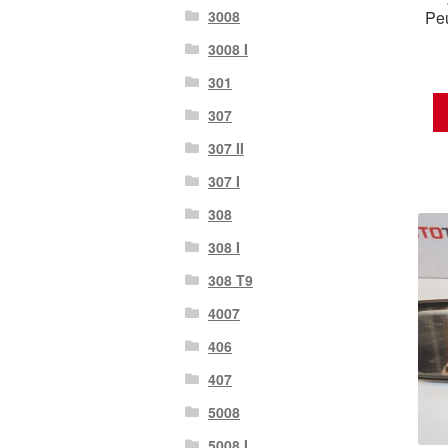
3008
Peu
3008 Ι
301
307
307 II
307 Ι
308
308 Ι
308 Τ9
4007
406
407
5008
5008 Ι