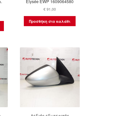
ρ.
Elysée EWP 1609064580
€
91,00
Προσθήκη στο καλάθι
ς
Δεξιός εξωτερικός