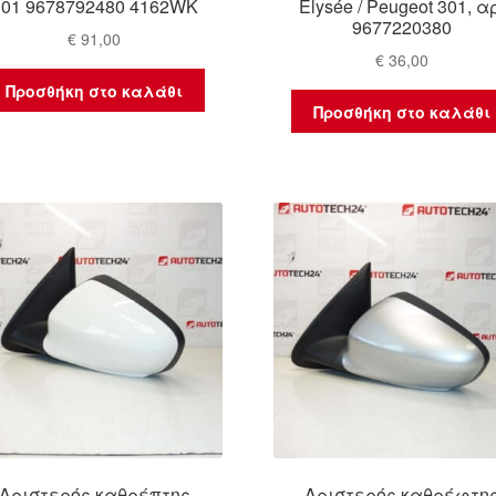
301 9678792480 4162WK
Elysée / Peugeot 301, α
9677220380
€
91,00
€
36,00
Προσθήκη στο καλάθι
Προσθήκη στο καλάθι
Αριστερός καθρέπτης
Αριστερός καθρέφτη