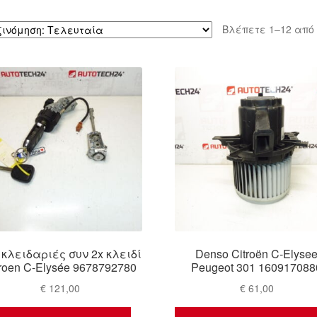
Βλέπετε 1–12 από
 κλειδαριές συν 2x κλειδί
Denso Citroën C-Elyse
troen C-Elysée 9678792780
Peugeot 301 160917088
€
121,00
€
61,00