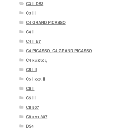
C3 II DS3
C3 III
C4 GRAND PICASSO
C4 II
C4 II B7
C4 PICASSO, C4 GRAND PICASSO
C4 κάκτος
C5 I II
C5 I και II
C5 II
C5 III
C8 807
C8 και 807
DS4