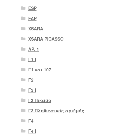
ESP
FAP
XSARA
XSARA PICASSO
ΑΡ. 1
Γ1 Ι
Γ1 και 107
Γ2
Γ3 Ι
Γ3 Πικάσο
Γ3 Πληθυντικός αριθμός
Γ4
Γ4 Ι