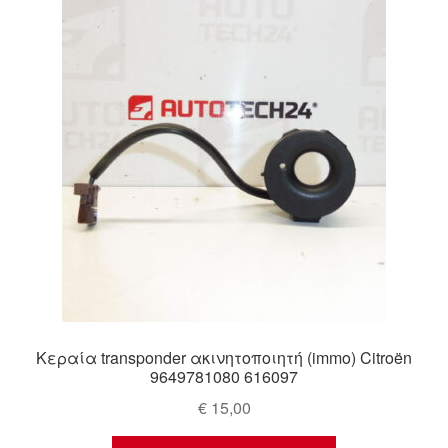
Ολοκλήρωση αγοράς
Οροι και Προϋποθέσεις
Παγκόσμια αποστολή
Παράπονα
πληρωμές
Πολιτική Απορρήτου
Σχετικά με εμάς
Κεραία transponder ακινητοποιητή (immo) Citroën
9649781080 616097
€
15,00