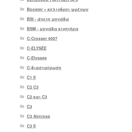
Booster + κύλινδροι φρένων
BSI - άνετη μονάδα
BSM - μονάδα κινητήρα
C-Crosser 4007
C-ELYSÉE
C-Elyseee
C-διασταύρωση
C1 II
C2 C3
C2 και C3
C3
C3 Aircross
C3 II