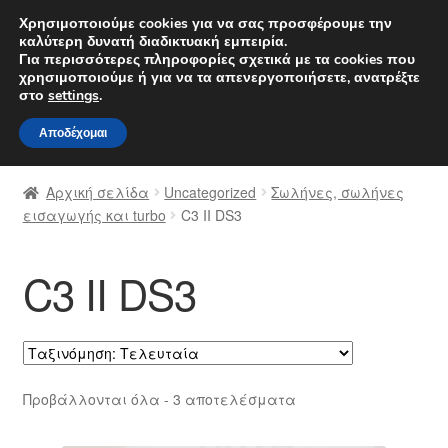
ΑΠΟΣΤΟΛΗ από 7 EUR
Χρησιμοποιούμε cookies για να σας προσφέρουμε την
καλύτερη δυνατή διαδικτυακή εμπειρία.
Δευτέρα-Παρ. 9 π.μ. - 4 μ.μ.
800 848 1565
Για περισσότερες πληροφορίες σχετικά με τα cookies που
χρησιμοποιούμε ή για να τα απενεργοποιήσετε, ανατρέξτε
Απευθείας
Μετάβαση
στο
settings
.
Μενού
μετάβαση
σε
Αποδέχομαι
στην
περιεχόμενο
Αρχική
πλοήγηση
Αρχική σελίδα
Uncategorized
Σωλήνες, σωλήνες
Διαδικασία Παραπόνων
εισαγωγής και turbo
C3 II DS3
Επικοινωνία
C3 II DS3
Καροτσάκι
Μεταφορά
Sorted
Προβάλλονται όλα - 3 αποτελέσματα
Ο λογαριασμός μου
by
latest