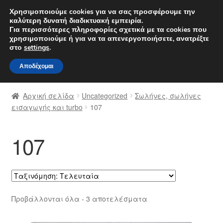
ΑΠΟΣΤΟΛΗ από 7 EUR
Χρησιμοποιούμε cookies για να σας προσφέρουμε την
καλύτερη δυνατή διαδικτυακή εμπειρία.
Δευτέρα-Παρ. 9 π.μ. - 4 μ.μ.
800 848 1565
Για περισσότερες πληροφορίες σχετικά με τα cookies που
χρησιμοποιούμε ή για να τα απενεργοποιήσετε, ανατρέξτε
Απευθείας
Μετάβαση
στο
settings
.
Μενού
μετάβαση
σε
Αποδέχομαι
στην
περιεχόμενο
Αρχική
πλοήγηση
Αρχική σελίδα
Uncategorized
Σωλήνες, σωλήνες
Διαδικασία Παραπόνων
εισαγωγής και turbo
107
Επικοινωνία
107
Καροτσάκι
Μεταφορά
Sorted
Προβάλλονται όλα - 3 αποτελέσματα
Ο λογαριασμός μου
by
latest