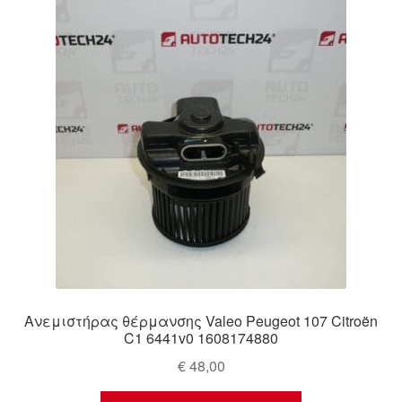
Ολοκλήρωση αγοράς
Οροι και Προϋποθέσεις
Παγκόσμια αποστολή
Παράπονα
πληρωμές
Πολιτική Απορρήτου
Σχετικά με εμάς
Ανεμιστήρας θέρμανσης Valeo Peugeot 107 Citroën
C1 6441v0 1608174880
€
48,00