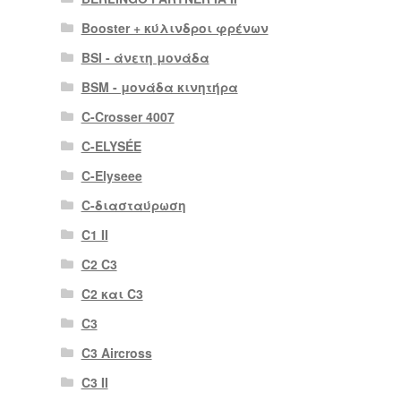
Booster + κύλινδροι φρένων
BSI - άνετη μονάδα
BSM - μονάδα κινητήρα
C-Crosser 4007
C-ELYSÉE
C-Elyseee
C-διασταύρωση
C1 II
C2 C3
C2 και C3
C3
C3 Aircross
C3 II