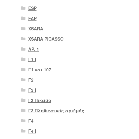
ESP
FAP
XSARA
XSARA PICASSO
ΑΡ. 1
Γ1 Ι
Γ1 και 107
Γ2
Γ3 Ι
Γ3 Πικάσο
Γ3 Πληθυντικός αριθμός
Γ4
Γ4 Ι