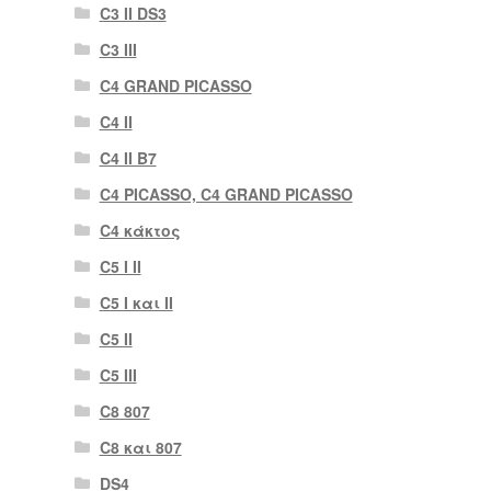
C3 II DS3
C3 III
C4 GRAND PICASSO
C4 II
C4 II B7
C4 PICASSO, C4 GRAND PICASSO
C4 κάκτος
C5 I II
C5 I και II
C5 II
C5 III
C8 807
C8 και 807
DS4