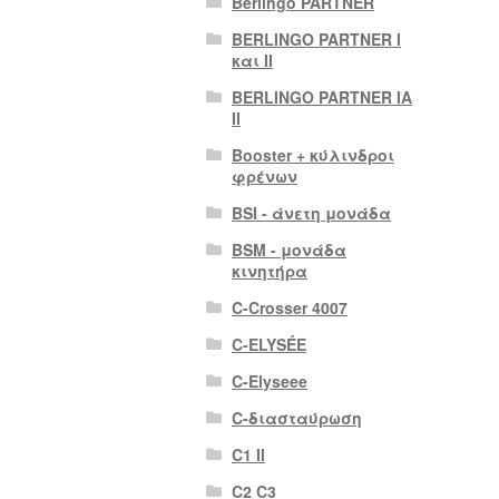
Berlingo PARTNER
BERLINGO PARTNER I
και II
BERLINGO PARTNER IA
II
Booster + κύλινδροι
φρένων
BSI - άνετη μονάδα
BSM - μονάδα
κινητήρα
C-Crosser 4007
C-ELYSÉE
C-Elyseee
C-διασταύρωση
C1 II
C2 C3