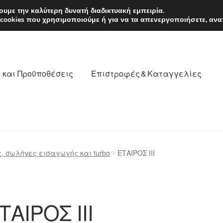
EUR
Δευτέρα-Παρ. 9
υμε την καλύτερη δυνατή διαδικτυακή εμπειρία.
 cookies που χρησιμοποιούμε ή για να τα απενεργοποιήσετε, ανα
 και Προϋποθέσεις
Επιστροφές & Καταγγελίες
νωνία
Καροτσάκι
Μεταφορά
Ο λογαριασμός μου
, σωλήνες εισαγωγής και turbo
ΕΤΑΙΡΟΣ III
θέσεις
Παγκόσμια αποστολή
Παράπονα
πληρωμές
ΤΑΙΡΟΣ III