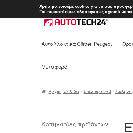
ΑΠΟΣΤΟΛΗ από 7 
Χρησιμοποιούμε cookies για να σας προσφέρο
Για περισσότερες πληροφορίες σχετικά με τα
Απευθείας
Μετάβαση
μετάβαση
σε
στην
περιεχόμενο
πλοήγηση
Ανταλλακτικά Citroën Peugeot
Οροι
Μεταφορά
Αρχική
Διαδικασία Παραπόνων
Επικοι
Αρχική σελίδα
Uncategorized
Σωλήνες
Ολοκλήρωση αγοράς
Οροι και Προϋπο
Πολιτική Απορρήτου
Σχετικά με εμάς
Ε
Κατηγορίες προϊόντων