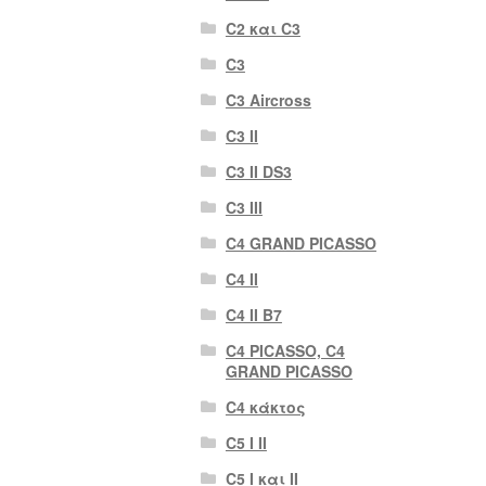
C2 και C3
C3
C3 Aircross
C3 II
C3 II DS3
C3 III
C4 GRAND PICASSO
C4 II
C4 II B7
C4 PICASSO, C4
GRAND PICASSO
C4 κάκτος
C5 I II
C5 I και II