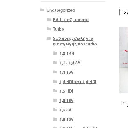
Uncategorized
RAIL + αξεσουάρ
Turbo
Σωλήνες, σωλήνες
εισαγωγής και turbo
1,0 1KR
1,1 / 1,4 8V
1,4 16V
1,4 HDI και 1,6 HDI
1,5 HDi
1,6 16V
Σι
1,6 8V
1,8 16V