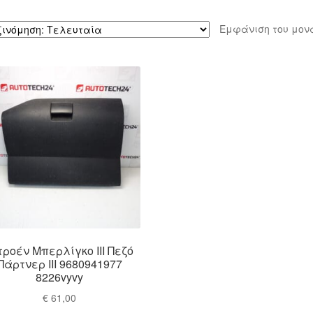
Εμφάνιση του μον
τροέν Μπερλίγκο III Πεζό
Πάρτνερ III 9680941977
8226vyvy
€
61,00