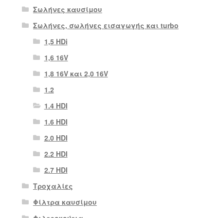
Σωλήνες καυσίμου
Σωλήνες, σωλήνες εισαγωγής και turbo
1,5 HDi
1,6 16V
1,8 16V και 2,0 16V
1.2
1.4 HDI
1.6 HDI
2.0 HDI
2.2 HDI
2.7 HDI
Τροχαλίες
Φίλτρα καυσίμου
Φιλτροκούτια