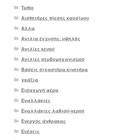
Turbo
Αισθητήρες πίεσης καυσίμου
Αλλα
Αντλία έγχυσης. υψηλός
Αντλίες κενού
Αντλίες σερβομηχανισμού
Βάσεις σιγαστήρα κινητήρα
γκάζια
Εισαγωγή αέρα
Εναλλάκτες
Εναλλάκτες λαδιού-νερού
Ενεργός άνθρακας
Ενέσεις