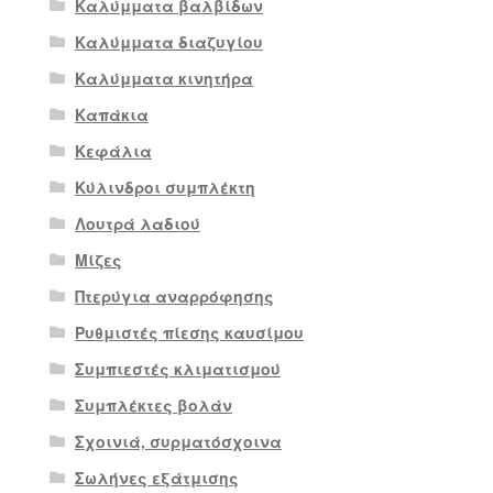
Καλύμματα βαλβίδων
Καλύμματα διαζυγίου
Καλύμματα κινητήρα
Καπάκια
Κεφάλια
Κύλινδροι συμπλέκτη
Λουτρά λαδιού
Μίζες
Πτερύγια αναρρόφησης
Ρυθμιστές πίεσης καυσίμου
Συμπιεστές κλιματισμού
Συμπλέκτες βολάν
Σχοινιά, συρματόσχοινα
Σωλήνες εξάτμισης