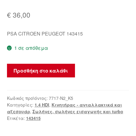
€
36,00
PSA CITROEN PEUGEOT 143415
1 σε απόθεμα
Σύνδεσμος
Προσθήκη στο καλάθι
αέρα
1.4
HDi
Citroën
Κωδικός προϊόντος:
7717-N2_K5
Κατηγορίες:
1.4 HDI
,
Κινητήρας - ανταλλακτικά και
Peugeot
αξεσουάρ
,
Σωλήνες, σωλήνες εισαγωγής και turbo
143415
Ετικέτα:
143415
ποσότητα