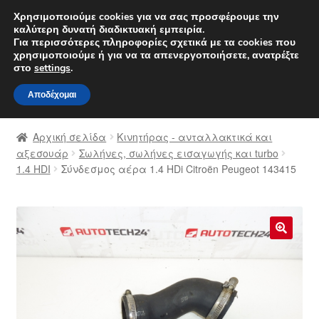
ΑΠΟΣΤΟΛΗ από 7 EUR
Χρησιμοποιούμε cookies για να σας προσφέρουμε την
καλύτερη δυνατή διαδικτυακή εμπειρία.
Δευτέρα-Παρ. 9 π.μ. - 4 μ.μ.
800 848 1565
Για περισσότερες πληροφορίες σχετικά με τα cookies που
χρησιμοποιούμε ή για να τα απενεργοποιήσετε, ανατρέξτε
Απευθείας
Μετάβαση
στο
settings
.
Μενού
μετάβαση
σε
Αποδέχομαι
στην
περιεχόμενο
Αρχική
πλοήγηση
Αρχική σελίδα
Κινητήρας - ανταλλακτικά και
Διαδικασία Παραπόνων
αξεσουάρ
Σωλήνες, σωλήνες εισαγωγής και turbo
1.4 HDI
Σύνδεσμος αέρα 1.4 HDi Citroën Peugeot 143415
Επικοινωνία
Καροτσάκι
🔍
Μεταφορά
Ο λογαριασμός μου