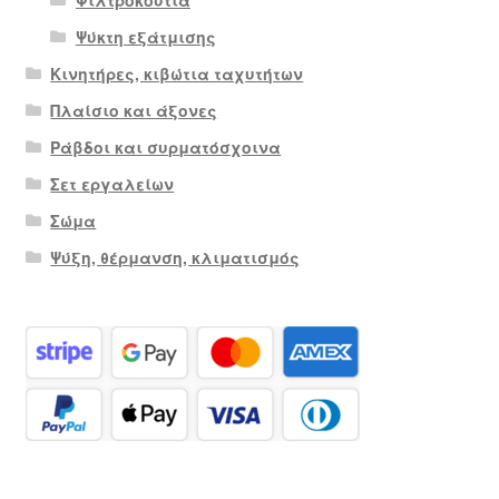
Ψύκτη εξάτμισης
Κινητήρες, κιβώτια ταχυτήτων
Πλαίσιο και άξονες
Ράβδοι και συρματόσχοινα
Σετ εργαλείων
Σώμα
Ψύξη, θέρμανση, κλιματισμός